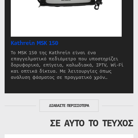
Kathrein MSK 150
Το MSK 150 της Kathrein είναι ένα
επαγγελματικό πεδιόμετρο που υποστηρίζει
δορυφορικά, επίγεια, καλωδιακά, IPTV, Wi-Fi
και οπτικά δίκτυα. Με λειτουργίες όπως
ανάλυση φάσματος σε πραγματικό χρόν…
ΔΙΑΒΑΣΤΕ ΠΕΡΙΣΣΟΤΕΡΑ
ΣΕ ΑΥΤΟ ΤΟ ΤΕΥΧΟΣ