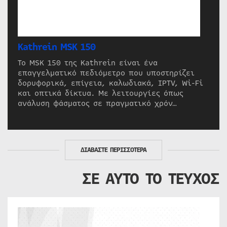
Kathrein MSK 150
Το MSK 150 της Kathrein είναι ένα
επαγγελματικό πεδιόμετρο που υποστηρίζει
δορυφορικά, επίγεια, καλωδιακά, IPTV, Wi-Fi
και οπτικά δίκτυα. Με λειτουργίες όπως
ανάλυση φάσματος σε πραγματικό χρόν…
ΔΙΑΒΑΣΤΕ ΠΕΡΙΣΣΟΤΕΡΑ
ΣΕ ΑΥΤΟ ΤΟ ΤΕΥΧΟΣ