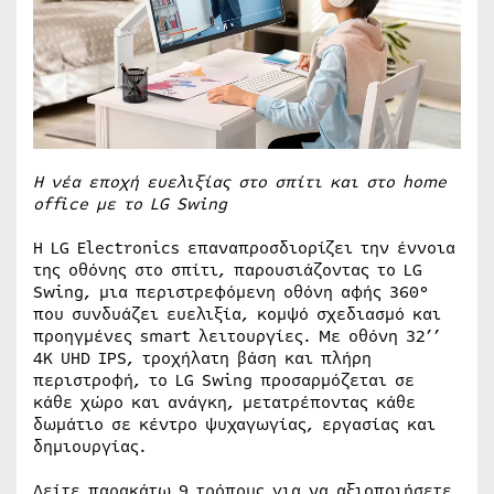
Η νέα εποχή ευελιξίας στο σπίτι και στο home
office με τo LG Swing
Η LG Electronics επαναπροσδιορίζει την έννοια
της οθόνης στο σπίτι, παρουσιάζοντας τo LG
Swing, μια περιστρεφόμενη οθόνη αφής 360°
που συνδυάζει ευελιξία, κομψό σχεδιασμό και
προηγμένες smart λειτουργίες. Με οθόνη 32’’
4K UHD IPS, τροχήλατη βάση και πλήρη
περιστροφή, το LG Swing προσαρμόζεται σε
κάθε χώρο και ανάγκη, μετατρέποντας κάθε
δωμάτιο σε κέντρο ψυχαγωγίας, εργασίας και
δημιουργίας.
Δείτε παρακάτω 9 τρόπους για να αξιοποιήσετε