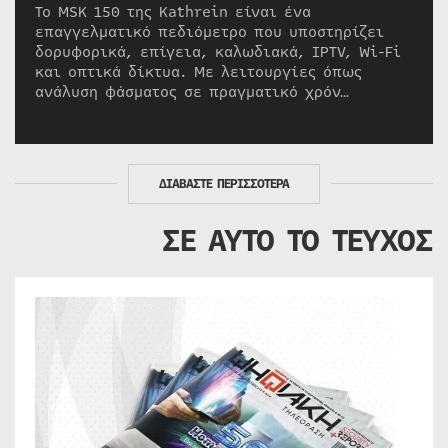
Το MSK 150 της Kathrein είναι ένα
επαγγελματικό πεδιόμετρο που υποστηρίζει
δορυφορικά, επίγεια, καλωδιακά, IPTV, Wi-Fi
και οπτικά δίκτυα. Με λειτουργίες όπως
ανάλυση φάσματος σε πραγματικό χρόν…
ΔΙΑΒΑΣΤΕ ΠΕΡΙΣΣΟΤΕΡΑ
ΣΕ ΑΥΤΟ ΤΟ ΤΕΥΧΟΣ