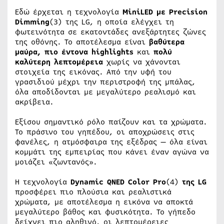
Εδώ έρχεται η τεχνολογία
MiniLED με Precision
Dimming
(3) της LG, η οποία ελέγχει τη
φωτεινότητα σε εκατοντάδες ανεξάρτητες ζώνες
της οθόνης. Το αποτέλεσμα είναι
βαθύτερα
μαύρα, πιο έντονα highlights
και
πολύ
καλύτερη λεπτομέρεια
χωρίς να χάνονται
στοιχεία της εικόνας. Από την υφή του
γρασιδιού μέχρι την περιστροφή της μπάλας,
όλα αποδίδονται με μεγαλύτερο ρεαλισμό και
ακρίβεια.
Εξίσου σημαντικό ρόλο παίζουν και τα χρώματα.
Το πράσινο του γηπέδου, οι αποχρώσεις στις
φανέλες, η ατμόσφαιρα της εξέδρας — όλα είναι
κομμάτι της εμπειρίας που κάνει έναν αγώνα να
μοιάζει «ζωντανός».
Η τεχνολογία
Dynamic QNED Color Pro
(4)
της LG
προσφέρει πιο πλούσια και ρεαλιστικά
χρώματα, με αποτέλεσμα η εικόνα να αποκτά
μεγαλύτερο βάθος και φυσικότητα. Το γήπεδο
δείχνει πιο αληθινό, οι λεπτομέρειες