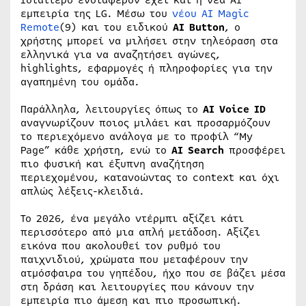
Ιδιαίτερο ενδιαφέρον έχει και η νέα AI
εμπειρία της LG. Μέσω του
νέου AI Magic
Remote
(9) και του ειδικού
AI Button
, ο
χρήστης μπορεί να μιλήσει στην τηλεόραση στα
ελληνικά για να αναζητήσει αγώνες,
highlights, εφαρμογές ή πληροφορίες για την
αγαπημένη του ομάδα.
Παράλληλα, λειτουργίες όπως το
AI Voice ID
αναγνωρίζουν ποιος μιλάει και προσαρμόζουν
το περιεχόμενο ανάλογα με το προφίλ “My
Page” κάθε χρήστη, ενώ το
AI Search
προσφέρει
πιο φυσική και έξυπνη αναζήτηση
περιεχομένου, κατανοώντας το context και όχι
απλώς λέξεις-κλειδιά.
Το 2026, ένα μεγάλο ντέρμπι αξίζει κάτι
περισσότερο από μια απλή μετάδοση. Αξίζει
εικόνα που ακολουθεί τον ρυθμό του
παιχνιδιού, χρώματα που μεταφέρουν την
ατμόσφαιρα του γηπέδου, ήχο που σε βάζει μέσα
στη δράση και λειτουργίες που κάνουν την
εμπειρία πιο άμεση και πιο προσωπική.