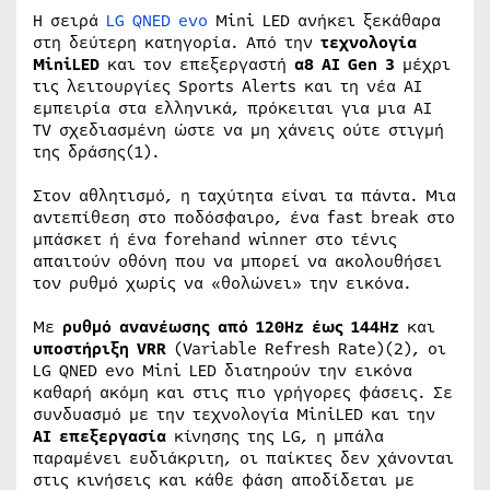
Η σειρά
LG QNED evo
Mini LED ανήκει ξεκάθαρα
στη δεύτερη κατηγορία. Από την
τεχνολογία
MiniLED
και τον επεξεργαστή
α8 AI Gen 3
μέχρι
τις λειτουργίες Sports Alerts και τη νέα AI
εμπειρία στα ελληνικά, πρόκειται για μια AI
TV σχεδιασμένη ώστε να μη χάνεις ούτε στιγμή
της δράσης(1).
Στον αθλητισμό, η ταχύτητα είναι τα πάντα. Μια
αντεπίθεση στο ποδόσφαιρο, ένα fast break στο
μπάσκετ ή ένα forehand winner στο τένις
απαιτούν οθόνη που να μπορεί να ακολουθήσει
τον ρυθμό χωρίς να «θολώνει» την εικόνα.
Με
ρυθμό ανανέωσης από 120Hz έως 144Hz
και
υποστήριξη VRR
(Variable Refresh Rate)(2), οι
LG QNED evo Mini LED διατηρούν την εικόνα
καθαρή ακόμη και στις πιο γρήγορες φάσεις. Σε
συνδυασμό με την τεχνολογία MiniLED και την
AI επεξεργασία
κίνησης της LG, η μπάλα
παραμένει ευδιάκριτη, οι παίκτες δεν χάνονται
στις κινήσεις και κάθε φάση αποδίδεται με