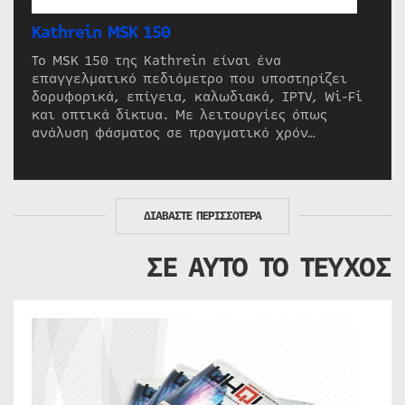
Kathrein MSK 150
Το MSK 150 της Kathrein είναι ένα
επαγγελματικό πεδιόμετρο που υποστηρίζει
δορυφορικά, επίγεια, καλωδιακά, IPTV, Wi-Fi
και οπτικά δίκτυα. Με λειτουργίες όπως
ανάλυση φάσματος σε πραγματικό χρόν…
ΔΙΑΒΑΣΤΕ ΠΕΡΙΣΣΟΤΕΡΑ
ΣΕ ΑΥΤΟ ΤΟ ΤΕΥΧΟΣ