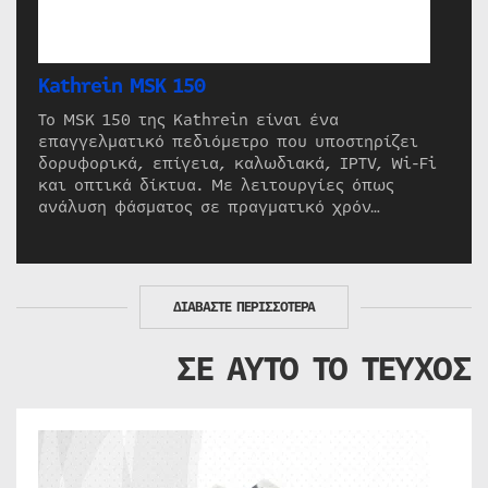
Kathrein MSK 150
Το MSK 150 της Kathrein είναι ένα
επαγγελματικό πεδιόμετρο που υποστηρίζει
δορυφορικά, επίγεια, καλωδιακά, IPTV, Wi-Fi
και οπτικά δίκτυα. Με λειτουργίες όπως
ανάλυση φάσματος σε πραγματικό χρόν…
ΔΙΑΒΑΣΤΕ ΠΕΡΙΣΣΟΤΕΡΑ
ΣΕ ΑΥΤΟ ΤΟ ΤΕΥΧΟΣ