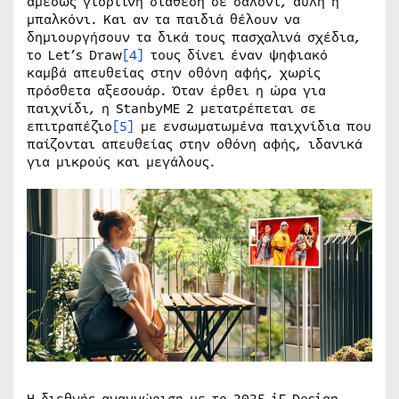
αμέσως γιορτινή διάθεση σε σαλόνι, αυλή ή
μπαλκόνι. Και αν τα παιδιά θέλουν να
δημιουργήσουν τα δικά τους πασχαλινά σχέδια,
το Let’s Draw
[4]
τους δίνει έναν ψηφιακό
καμβά απευθείας στην οθόνη αφής, χωρίς
πρόσθετα αξεσουάρ. Όταν έρθει η ώρα για
παιχνίδι, η StanbyME 2 μετατρέπεται σε
επιτραπέζιο
[5]
με ενσωματωμένα παιχνίδια που
παίζονται απευθείας στην οθόνη αφής, ιδανικά
για μικρούς και μεγάλους.
Η διεθνής αναγνώριση με το 2025 iF Design