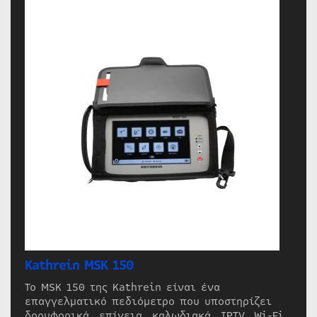
Kathrein MSK 150
Το MSK 150 της Kathrein είναι ένα
επαγγελματικό πεδιόμετρο που υποστηρίζει
δορυφορικά, επίγεια, καλωδιακά, IPTV, Wi-Fi