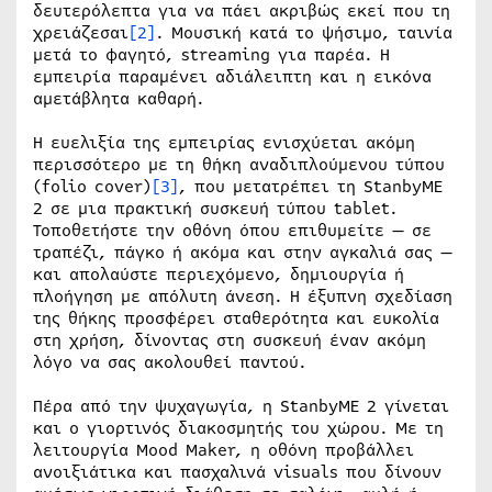
δευτερόλεπτα για να πάει ακριβώς εκεί που τη
χρειάζεσαι
[2]
. Μουσική κατά το ψήσιμο, ταινία
μετά το φαγητό, streaming για παρέα. Η
εμπειρία παραμένει αδιάλειπτη και η εικόνα
αμετάβλητα καθαρή.
Η ευελιξία της εμπειρίας ενισχύεται ακόμη
περισσότερο με τη θήκη αναδιπλούμενου τύπου
(folio cover)
[3]
, που μετατρέπει τη StanbyME
2 σε μια πρακτική συσκευή τύπου tablet.
Τοποθετήστε την οθόνη όπου επιθυμείτε — σε
τραπέζι, πάγκο ή ακόμα και στην αγκαλιά σας —
και απολαύστε περιεχόμενο, δημιουργία ή
πλοήγηση με απόλυτη άνεση. Η έξυπνη σχεδίαση
της θήκης προσφέρει σταθερότητα και ευκολία
στη χρήση, δίνοντας στη συσκευή έναν ακόμη
λόγο να σας ακολουθεί παντού.
Πέρα από την ψυχαγωγία, η StanbyME 2 γίνεται
και ο γιορτινός διακοσμητής του χώρου. Με τη
λειτουργία Mood Maker, η οθόνη προβάλλει
ανοιξιάτικα και πασχαλινά visuals που δίνουν