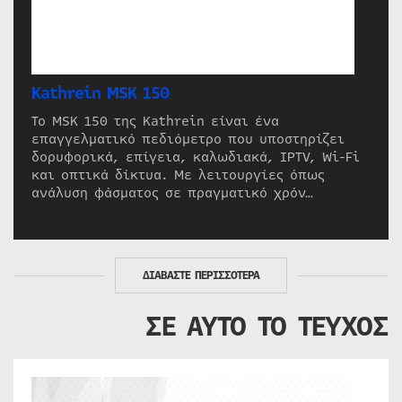
Kathrein MSK 150
Το MSK 150 της Kathrein είναι ένα
επαγγελματικό πεδιόμετρο που υποστηρίζει
δορυφορικά, επίγεια, καλωδιακά, IPTV, Wi-Fi
και οπτικά δίκτυα. Με λειτουργίες όπως
ανάλυση φάσματος σε πραγματικό χρόν…
ΔΙΑΒΑΣΤΕ ΠΕΡΙΣΣΟΤΕΡΑ
ΣΕ ΑΥΤΟ ΤΟ ΤΕΥΧΟΣ