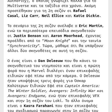
Authority), ο οποίος γνωρίζει πολλά για το
Multiverse και τα ταξίδια στο χρόνο. Ακόμη
προστέθηκαν για τη 2η σεζόν οι
Rafael
Casal
,
Liz
Carr
,
Neil
Ellice
και
Katie Dickie.
Το σενάριο της 2η σεζόν ανέλαβε ο
Eric Martin
,
ενώ τα περισσότερα επεισόδια σκηνοθετούν
οι
Justin Benson
και
Aaron Moorhead
, έχοντας
προέλθει από το “
Moon Knight
” και την ταινία
“
Synchronicity
“. Τώρα, μάθαμε ότι θα υπάρξουν
άλλοι δύο σκηνοθέτες σε αυτή τη σεζόν.
Ο ένας είναι ο
Dan Deleeuw
που θα κάνει το
σκηνοθετικό του ντεμπούτο και είναι η πρώτη
φορά που η Marvel διαλέγει έναν επικεφαλής
ειδικών εφέ πίσω από την κάμερα. Ο Deleeuw
ήταν υποψήφιος τρεις φορές για Όσκαρ
Καλύτερων Ειδικών Εφέ στα
Captain America:
The Winter Soldier,
Avengers: Infinity War και
Avengers: Endgame
, ενώ ήταν επικεφαλής VFX
και στην 1η σεζόν του Loki. Το άλλο όνομα
είναι ο
Kasra Farahani
που ήταν επικεφαλής
του σχεδιασμού παραγωγής στην 1η σεζόν του