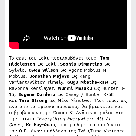
Το cast του Loki περιλαμβάνει τους:
Tom
Hiddleston
ως Loki ,
Sophia DiMartino
ως
Sylvie,
Owen Wilson
ως Agent Mobius M.
Mobius,
Jonathan Majors
ως Kang
Variant/Viktor Timely,
Gugu Mbatha-Raw
ως
Ravonna Renslayer,
Wunmi Mosaku
ως Hunter B-
15,
Eugene Cordero
ως Casey / Hunter K-5E
και
Tara Strong
ως Miss Minutes. Πλάι τους, ως
ένα από τα φρέσκα πρόσωπα, θα βρίσκεται και
ο βραβευμένος με Όσκαρ Β’ Ανδρικού ρόλου για
την ταινία “
Everything Everywhere All At
Once
“,
Ke Huy-Quan
, που μάθαμε ότι υποδύεται
τον O.B. έναν υπάλληλο της TVA (Time Variance