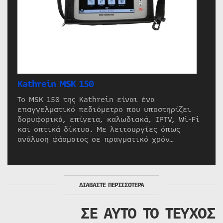
Kathrein MSK 150
Το MSK 150 της Kathrein είναι ένα
επαγγελματικό πεδιόμετρο που υποστηρίζει
δορυφορικά, επίγεια, καλωδιακά, IPTV, Wi-Fi
και οπτικά δίκτυα. Με λειτουργίες όπως
ανάλυση φάσματος σε πραγματικό χρόν…
ΔΙΑΒΑΣΤΕ ΠΕΡΙΣΣΟΤΕΡΑ
ΣΕ ΑΥΤΟ ΤΟ ΤΕΥΧΟΣ