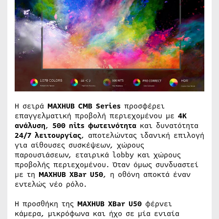
Η σειρά
MAXHUB CMB Series
προσφέρει
επαγγελματική προβολή περιεχομένου με
4K
ανάλυση
,
500 nits φωτεινότητα
και δυνατότητα
24/7 λειτουργίας
, αποτελώντας ιδανική επιλογή
για αίθουσες συσκέψεων, χώρους
παρουσιάσεων, εταιρικά lobby και χώρους
προβολής περιεχομένου. Όταν όμως συνδυαστεί
με τη
MAXHUB XBar U50
, η οθόνη αποκτά έναν
εντελώς νέο ρόλο.
Η προσθήκη της
MAXHUB XBar U50
φέρνει
κάμερα, μικρόφωνα και ήχο σε μία ενιαία