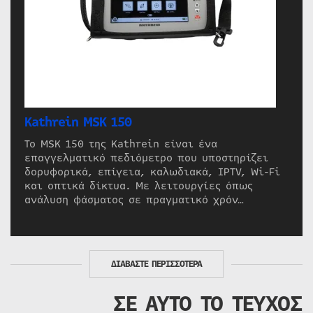
Kathrein MSK 150
Το MSK 150 της Kathrein είναι ένα
επαγγελματικό πεδιόμετρο που υποστηρίζει
δορυφορικά, επίγεια, καλωδιακά, IPTV, Wi-Fi
και οπτικά δίκτυα. Με λειτουργίες όπως
ανάλυση φάσματος σε πραγματικό χρόν…
ΔΙΑΒΑΣΤΕ ΠΕΡΙΣΣΟΤΕΡΑ
ΣΕ ΑΥΤΟ ΤΟ ΤΕΥΧΟΣ