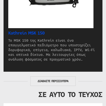
Kathrein MSK 150
Το MSK 150 της Kathrein είναι ένα
επαγγελματικό πεδιόμετρο που υποστηρίζει
δορυφορικά, επίγεια, καλωδιακά, IPTV, Wi-Fi
και οπτικά δίκτυα. Με λειτουργίες όπως
ανάλυση φάσματος σε πραγματικό χρόν…
ΔΙΑΒΑΣΤΕ ΠΕΡΙΣΣΟΤΕΡΑ
ΣΕ ΑΥΤΟ ΤΟ ΤΕΥΧΟΣ