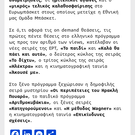
«μικρός» τελικός καλαθοσφαίρισης
στο
Ευρωμπάσκετ στους οποίους μετείχε η Εθνική
μας Ομάδα Μπάσκετ.
Σε ό,τι αφορά τις οn demand θεάσεις, τις
πρώτες πέντε θέσεις στο ελληνικό πρόγραμμα
ως προς τον αριθμό των views, κατέλαβαν οι
νέες σειρές της ΕΡΤ,
«Το παιδί»
και
«Καλά θα
πάει και αυτό»
, ο δεύτερος κύκλος της σειράς
«Το δίχτυ»
, ο τρίτος κύκλος της σειράς
«Ηλέκτρα»
και η κινηματογραφική ταινία
«Άκουσέ με»
.
Στο ξένο πρόγραμμα ξεχώρισαν η δημοφιλής
σειρά μυστηρίου
«Οι περιπέτειες του Ηρακλή
Πουαρό»
, το παιδικό πρόγραμμα
«Αριθμοκυβάκια»
, οι ξένες σειρές
«Κατηγορούμενοι»
και
«Η μέθοδος Wagner»
και
η κινηματογραφική ταινία
«Επικίνδυνες
σχέσεις»
.
Facebook
LinkedIn
Messenger
Μοιραστείτε