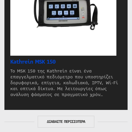
Kathrein MSK 150
Το MSK 150 της Kathrein είναι ένα
επαγγελματικό πεδιόμετρο που υποστηρίζει
δορυφορικά, επίγεια, καλωδιακά, IPTV, Wi-Fi
και οπτικά δίκτυα. Με λειτουργίες όπως
ανάλυση φάσματος σε πραγματικό χρόν…
ΔΙΑΒΑΣΤΕ ΠΕΡΙΣΣΟΤΕΡΑ