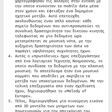
χαρτογράφησαν τις αλλαγές στην ένταση με
την οποία κινούνταν τα mobile data μέσα
στον χρόνο και έφτιαξαν ένα δομημένο
ηχητικό μοτίβο. Αυτό επετεύχθη
ακολουθώντας έναν απλό κανόνα: κάθε
σημείο δεδομένων που αντιπροσωπεύει τη
συνολική δραστηριότητα του δικτύου κινητής
τηλεφωνίας σε μία δεδομένη ώρα
μετατρέπεται σε μουσική νότα, με την
αυξημένη δραστηριότητα των data να
παράγει υψηλότερες συχνότητες ήχων.
Αυτός ο «πρωτόλειος» ήχος επεξεργάστηκε
από ένα λογισμικό Τεχνητής Νοημοσύνης, το
οποίο συνδύασε τα δεδομένα με την κλασική
μουσική. Το αποτέλεσμα ήταν ένα μουσικό
κομμάτι που αποδίδει με ακρίβεια τα
μοτίβα των υποκείμενων δεδομένων. Με την
τελική επεξεργασία από έναν σχεδιαστή
ήχου, δημιουργήθηκε το «Melody of
Europe».
Τέλος, δημιουργήθηκε μία κινούμενη εικόνα
από 3D μοντέλα των μνημείων των
πρωτευουσών για την απεικόνιση του