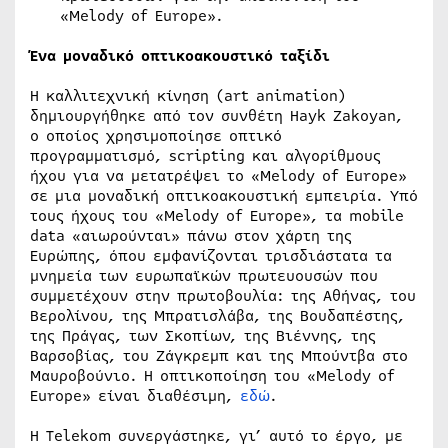
«Melody of Europe».
Ένα μοναδικό οπτικοακουστικό ταξίδι
Η καλλιτεχνική κίνηση (art animation)
δημιουργήθηκε από τον συνθέτη Hayk Zakoyan,
ο οποίος χρησιμοποίησε οπτικό
προγραμματισμό, scripting και αλγορίθμους
ήχου για να μετατρέψει το «Melody of Europe»
σε μια μοναδική οπτικοακουστική εμπειρία. Υπό
τους ήχους του «Melody of Europe», τα mobile
data «αιωρούνται» πάνω στον χάρτη της
Ευρώπης, όπου εμφανίζονται τρισδιάστατα τα
μνημεία των ευρωπαϊκών πρωτευουσών που
συμμετέχουν στην πρωτοβουλία: της Αθήνας, του
Βερολίνου, της Μπρατισλάβα, της Βουδαπέστης,
της Πράγας, των Σκοπίων, της Βιέννης, της
Βαρσοβίας, του Ζάγκρεμπ και της Μπούντβα στο
Μαυροβούνιο. Η οπτικοποίηση του «Melody of
Europe» είναι διαθέσιμη,
εδώ
.
Η Telekom συνεργάστηκε, γι’ αυτό το έργο, με