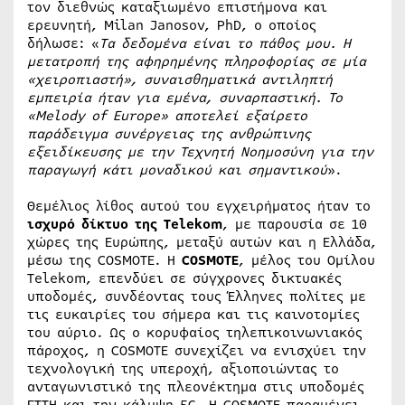
τον διεθνώς καταξιωμένο επιστήμονα και
ερευνητή, Milan Janosov, PhD, ο οποίος
δήλωσε: «
Τα δεδομένα είναι το πάθος μου. Η
μετατροπή της αφηρημένης πληροφορίας σε μία
«χειροπιαστή», συναισθηματικά αντιληπτή
εμπειρία ήταν για εμένα, συναρπαστική. Το
«
Melody
of
Europe
» αποτελεί εξαίρετο
παράδειγμα συνέργειας της ανθρώπινης
εξειδίκευσης με την Τεχνητή Νοημοσύνη για την
παραγωγή κάτι μοναδικού και σημαντικού
».
Θεμέλιος λίθος αυτού του εγχειρήματος ήταν το
ισχυρό δίκτυο της Telekom
, με παρουσία σε 10
χώρες της Ευρώπης, μεταξύ αυτών και η Ελλάδα,
μέσω της COSMOTE. Η
COSMOTE
, μέλος του Ομίλου
Telekom, επενδύει σε σύγχρονες δικτυακές
υποδομές, συνδέοντας τους Έλληνες πολίτες με
τις ευκαιρίες του σήμερα και τις καινοτομίες
του αύριο. Ως ο κορυφαίος τηλεπικοινωνιακός
πάροχος, η COSMOTE συνεχίζει να ενισχύει την
τεχνολογική της υπεροχή, αξιοποιώντας το
ανταγωνιστικό της πλεονέκτημα στις υποδομές
FTTH και την κάλυψη 5G. Η COSMOTE παραμένει