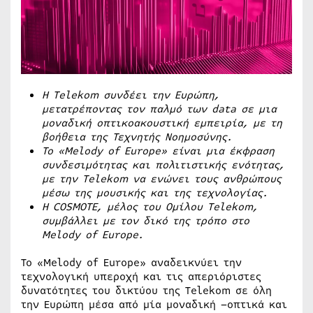
Η Telekom συνδέει την Ευρώπη,
μετατρέποντας τον παλμό των
data
σε μια
μοναδική
οπτικοακουστική εμπειρία
, με τη
βοήθεια της Τεχνητής Νοημοσύνης.
Το «Melody of Europe» είναι μια έκφραση
συνδεσιμότητας και πολιτιστικής ενότητας,
με την Telekom να ενώνει τους ανθρώπους
μέσω της
μουσικής και της
τεχνολογίας
.
Η
COSMOTE
, μέλος του Ομίλου Τ
elekom
,
συμβάλλει με τον δικό της τρόπο στο
Melody
of
Europe
.
Το «Melody of Europe» αναδεικνύει την
τεχνολογική υπεροχή και τις απεριόριστες
δυνατότητες του δικτύου της Telekom σε όλη
την Ευρώπη μέσα από μία μοναδική –οπτικά και