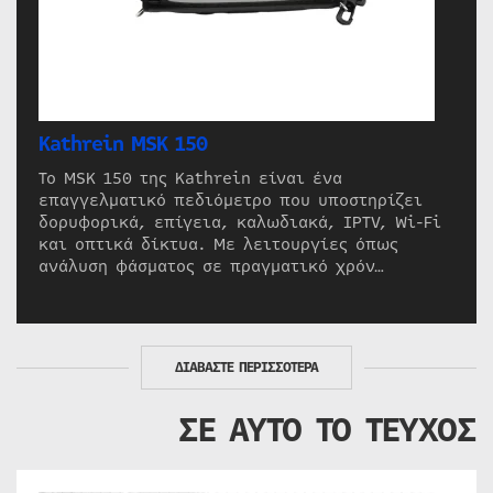
Kathrein MSK 150
Το MSK 150 της Kathrein είναι ένα
επαγγελματικό πεδιόμετρο που υποστηρίζει
δορυφορικά, επίγεια, καλωδιακά, IPTV, Wi-Fi
και οπτικά δίκτυα. Με λειτουργίες όπως
ανάλυση φάσματος σε πραγματικό χρόν…
ΔΙΑΒΑΣΤΕ ΠΕΡΙΣΣΟΤΕΡΑ
ΣΕ ΑΥΤΟ ΤΟ ΤΕΥΧΟΣ