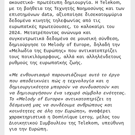
ακουστικά- πρωτότυπη δημιουργία. Η Telekom,
με τη βοήθεια της Τεχνητής Νοημοσύνης και των
επιστημόνων data, αξιοποίησε δισεκατομμύρια
δεδομένα κινητής τηλεφωνίας από τις
ευρωπαϊκές πρωτεύουσες, το καλοκαίρι του
2024. Μετατρέποντας ανώνυμα και
συγκεντρωτικά δεδομένα σε μουσική σύνθεση,
δημιούργησε το Melody of Europe, δηλαδή την
«Μελωδία της Ευρώπης» που αντικατοπτρίζει
τους ποικιλόμορφους, αλλά και αλληλένδετους
ρυθμούς της ευρωπαϊκής ζωής.
«
Με ενθουσιασμό παρουσιάζουμε αυτό το έργο
που αποδεικνύει
πώς η τεχνολογία και η
δημιουργικότητα μπορούν να συνδυαστούν
και
να δημιουργήσουν ένα ισχυρό σύμβολο ενότητας
.
Το «
Melody
of
Europe
» αντικατοπτρίζει τη
δέσμευσή μας να συνδέουμε ανθρώπους και
κοινότητες σε όλη την Ευρώπη»,
αναφέρει
χαρακτηριστικά η Dominique Leroy, μέλος του
Διοικητικού Συμβουλίου της Telekom, υπεύθυνη
για την Ευρώπη.