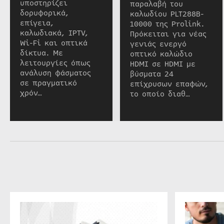
υποστηρίζει
παραλαβή του
δορυφορικά,
καλωδίου PLT288B-
επίγεια,
10000 της Prolink.
καλωδιακά, IPTV,
Πρόκειται για νέας
Wi-Fi και οπτικά
γενιάς ενεργό
δίκτυα. Με
οπτικό καλώδιο
λειτουργίες όπως
HDMI σε HDMI με
ανάλυση φάσματος
βύσματα 24
σε πραγματικό
επίχρυσων επαφών,
χρόν…
το οποίο διαθ…