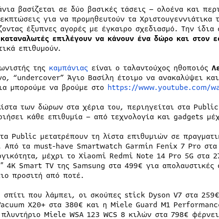
άνια βασίζεται σε δύο βασικές τάσεις – ολοένα και περ
 εκπτώσεις για να προμηθευτούν τα Χριστουγεννιάτικα 
ζοντας έξυπνες αγορές με έγκαιρο σχεδιασμό. Την ίδια
 καταναλωτές επιλέγουν να κάνουν ένα δώρο και στον ε
τικά επιθυμούν.
ωνιστής της
καμπάνιας
είναι ο ταλαντούχος ηθοποιός
Λ
νο, “undercover” Άγιο Βασίλη έτοιμο να ανακαλύψει και
ια μπορούμε να βρούμε στο
https://www.youtube.com/w
λίστα των δώρων στα χέρια του, περιηγείται στα Public
οιήσει κάθε επιθυμία – από τεχνολογία και gadgets μέ
 τα Public μετατρέπουν τη λίστα επιθυμιών σε πραγματ
. Από τα must-have Smartwatch Garmin Fenix 7 Pro στα
ργικότητα, μέχρι το Xiaomi Redmi Note 14 Pro 5G στα 2
5″ 4K Smart TV της Samsung στα 499€ για απολαυστικές 
πιο προσιτή από ποτέ.
α σπίτι που λάμπει, οι σκούπες stick Dyson V7 στα 259
Vacuum X20+ στα 380€ και η Miele Guard M1 Performanc
 πλυντήριο Miele WSA 123 WCS 8 κιλών στα 798€ φέρνει