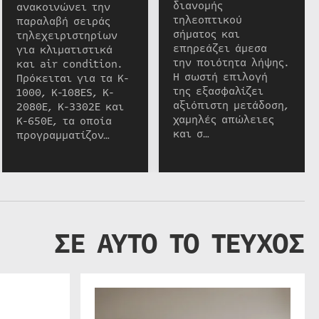
διανομής
ανακοινώνει την
τηλεοπτικού
παραλαβή σειράς
σήματος και
τηλεχειριστηρίων
επηρεάζει άμεσα
για κλιματιστικά
την ποιότητα λήψης.
και air condition.
Η σωστή επιλογή
Πρόκειται για τα K-
της εξασφαλίζει
1000, K-108ES, K-
αξιόπιστη μετάδοση,
2080E, K-3302E και
χαμηλές απώλειες
K-650E, τα οποία
και σ…
προγραμματίζον…
ΣΕ ΑΥΤΟ ΤΟ ΤΕΥΧΟΣ