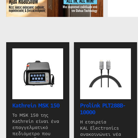
Kathrein MSK 150
Prolink PLT288B-
10000
Το MSK 150 της
Kathrein είναι ένα
Η εταιρεία
επαγγελματικό
KAL Electronics
πεδιόμετρο που
ανακοινώνει νέα