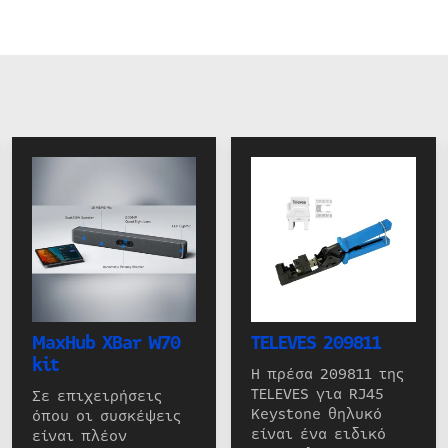
MaxHub XBar W70
TELEVES 209811
kit
Η πρέσα 209811 της
TELEVES για RJ45
Σε επιχειρήσεις
Keystone θηλυκό
όπου οι συσκέψεις
είναι ένα ειδικό
είναι πλέον