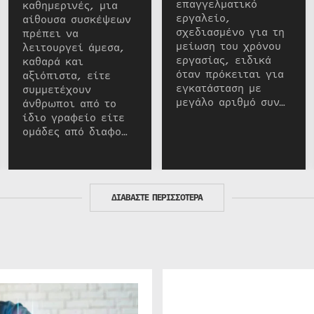
επαγγελματικό
καθημερινές, μια
εργαλείο,
αίθουσα συσκέψεων
σχεδιασμένο για τη
πρέπει να
μείωση του χρόνου
λειτουργεί άμεσα,
εργασίας, ειδικά
καθαρά και
όταν πρόκειται για
αξιόπιστα, είτε
εγκατάσταση με
συμμετέχουν
μεγάλο αριθμό συν…
άνθρωποι από το
ίδιο γραφείο είτε
ομάδες από διαφο…
ΔΙΑΒΑΣΤΕ ΠΕΡΙΣΣΟΤΕΡΑ