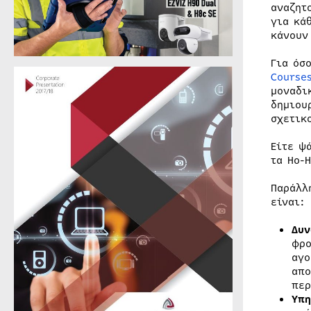
αναζητ
για κά
κάνουν
Για όσ
Course
μοναδι
δημιου
σχετικ
Είτε ψ
τα Ho-
Παράλλ
είναι:
Δυν
φρο
αγο
απο
περ
Υπη