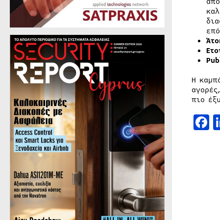
από
καλ
δια
επό
Άτο
Ετο
Pub
Η καμπ
αγορές
πιο έξ
F