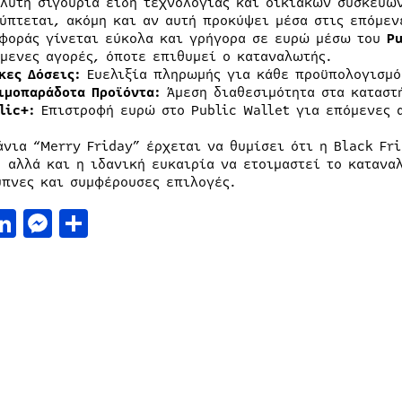
λυτη σιγουριά είδη τεχνολογίας και οικιακών συσκευών
ύπτεται, ακόμη και αν αυτή προκύψει μέσα στις επόμεν
φοράς γίνεται εύκολα και γρήγορα σε ευρώ μέσω του
Pu
μενες αγορές, όποτε επιθυμεί ο καταναλωτής.
κες Δόσεις:
Ευελιξία πληρωμής για κάθε προϋπολογισμό
ιμοπαράδοτα Προϊόντα:
Άμεση διαθεσιμότητα στα καταστ
lic+:
Επιστροφή ευρώ στο Public Wallet για επόμενες 
άνια “Merry Friday” έρχεται να θυμίσει ότι η Black Fri
, αλλά και η ιδανική ευκαιρία να ετοιμαστεί το καταναλ
υπνες και συμφέρουσες επιλογές.
acebook
LinkedIn
Messenger
Μοιραστείτε