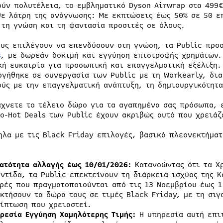
ούν πολυτέλεια, το εμβληματικό Dyson Airwrap στα 499
θε λάτρη της ανάγνωσης: Με εκπτώσεις έως 50% σε 50 ε
 τη γνώση και τη φαντασία προσιτές σε όλους.
ους επιλέγουν να επενδύσουν στη γνώση, τα Public πρ
s
, με δωρεάν δοκιμή και εγγύηση επιστροφής χρημάτων. 
κή ευκαιρία για προσωπική και επαγγελματική εξέλιξη.
ργήθηκε σε συνεργασία των Public με τη Workearly, δια
ούς με την επαγγελματική ανάπτυξη, τη δημιουργικότητα
άχνετε το τέλειο δώρο για τα αγαπημένα σας πρόσωπα, 
Ho-Hot Deals των Public έχουν ακριβώς αυτό που χρειάζ
ηλα με τις Black Friday επιλογές, βασικά πλεονεκτήματ
ατότητα αλλαγής έως 10/01/2026:
Κατανοώντας ότι τα Χρ
ντίδα, τα Public επεκτείνουν τη διάρκεια ισχύος της Κ
ρές που πραγματοποιούνται από τις 13 Νοεμβρίου έως 1
κτήσουν τα δώρα τους σε τιμές Black Friday, με τη σιγ
ίπτωση που χρειαστεί.
ρεσία Εγγύηση Χαμηλότερης Τιμής:
Η υπηρεσία αυτή επι