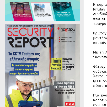
Η καμπ
Friday
συνδυά
που οι
πραγμα
Πρωταγ
μοντέρ
καμπάν
Με τη 
ικανοπ
Φέτος,
ανάγκη
λειτου
QLED 5
είναι 
Για έν
Robot 
ενώ το