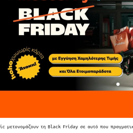
lic μετονομάζουν τη Black Friday σε αυτό που πραγματι