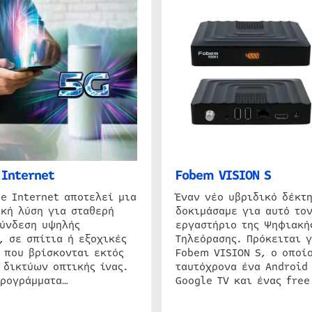
Internet
Fobem VISION S
e Internet αποτελεί μια
Έναν νέο υβριδικό δέκτ
κή λύση για σταθερή
δοκιμάσαμε για αυτό τον
σύνδεση υψηλής
εργαστήριο της Ψηφιακή
, σε σπίτια ή εξοχικές
Τηλεόρασης. Πρόκειται γ
 που βρίσκονται εκτός
Fobem VISION S, ο οποίο
 δικτύων οπτικής ίνας.
ταυτόχρονα ένα Android
προγράμματα…
Google TV και ένας free