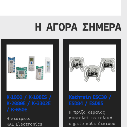
Η ΑΓΟΡΑ ΣΗΜΕΡΑ
K-1000 / K-108ES /
Kathrein ESC30 /
K-2080E / K-3302E
ESD84 / ESD85
/ K-650E
Η πρίζα κεραίας
αποτελεί το τελικό
Η εταιρεία
σημείο κάθε δικτύου
KAL Electronics