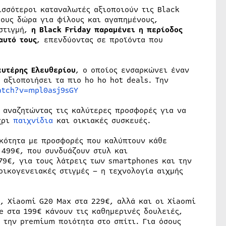
ισσότεροι καταναλωτές αξιοποιούν τις Black
τους δώρα για φίλους και αγαπημένους,
 στιγμή,
η Black Friday παραμένει η περίοδος
αυτό τους
, επενδύοντας σε προϊόντα που
ευτέρης Ελευθερίου
, ο οποίος ενσαρκώνει έναν
 αξιοποιήσει τα πιο ho ho hot deals. Την
atch?v=mpl0asj9sGY
 αναζητώντας τις καλύτερες προσφορές για να
χρι
παιχνίδια
και οικιακές συσκευές.
ικότητα με προσφορές που καλύπτουν κάθε
 499€, που συνδυάζουν στυλ και
79€, για τους λάτρεις των smartphones και την
οικογενειακές στιγμές – η τεχνολογία αιχμής
€, Xiaomi G20 Max στα 229€, αλλά και οι Xiaomi
e στα 199€ κάνουν τις καθημερινές δουλειές,
 την premium ποιότητα στο σπίτι. Για όσους