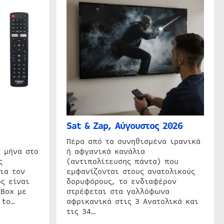
Sat & Zap, Αύγουστος 2026
η
Πέρα από τα συνηθισμένα ιρανικά
 μήνα στο
ή αφγανικά κανάλια
ς
(αντιπολίτευσης πάντα) που
ια τον
εμφανίζονται στους ανατολικούς
ς είναι
δορυφόρους, το ενδιαφέρον
 Box με
στρέφεται στα γαλλόφωνα
 to…
αφρικανικά στις 3 Ανατολικά και
τις 34…