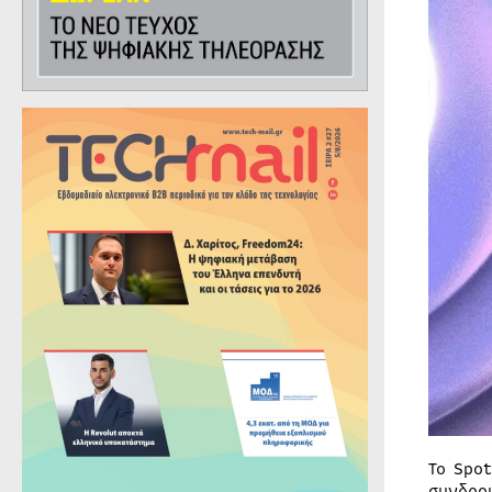
Το Spo
συνδρο