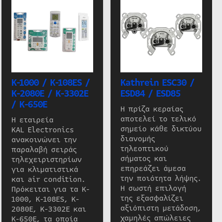
K-1000 / K-108ES /
Kathrein ESC30 /
K-2080E / K-3302E
ESD84 / ESD85
/ K-650E
Η πρίζα κεραίας
αποτελεί το τελικό
Η εταιρεία
σημείο κάθε δικτύου
KAL Electronics
διανομής
ανακοινώνει την
τηλεοπτικού
παραλαβή σειράς
σήματος και
τηλεχειριστηρίων
επηρεάζει άμεσα
για κλιματιστικά
την ποιότητα λήψης.
και air condition.
Η σωστή επιλογή
Πρόκειται για τα K-
της εξασφαλίζει
1000, K-108ES, K-
αξιόπιστη μετάδοση,
2080E, K-3302E και
χαμηλές απώλειες
K-650E, τα οποία