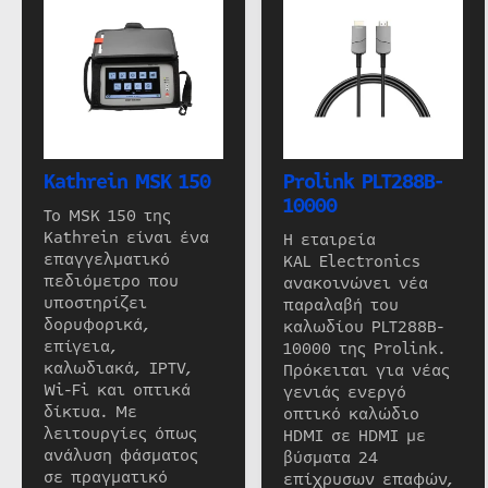
Kathrein MSK 150
Prolink PLT288B-
10000
Το MSK 150 της
Kathrein είναι ένα
Η εταιρεία
επαγγελματικό
KAL Electronics
πεδιόμετρο που
ανακοινώνει νέα
υποστηρίζει
παραλαβή του
δορυφορικά,
καλωδίου PLT288B-
επίγεια,
10000 της Prolink.
καλωδιακά, IPTV,
Πρόκειται για νέας
Wi-Fi και οπτικά
γενιάς ενεργό
δίκτυα. Με
οπτικό καλώδιο
λειτουργίες όπως
HDMI σε HDMI με
ανάλυση φάσματος
βύσματα 24
σε πραγματικό
επίχρυσων επαφών,