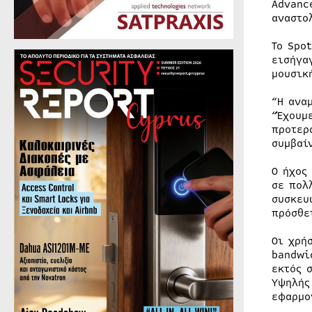
Advanc
αναστο
Το Spo
εισήγα
μουσικ
“Η ανα
“Έχουμ
προτερ
συμβαί
Ο ήχος
σε πολ
συσκευ
πρόσθε
Οι χρή
bandwi
εκτός 
Υψηλής
εφαρμο