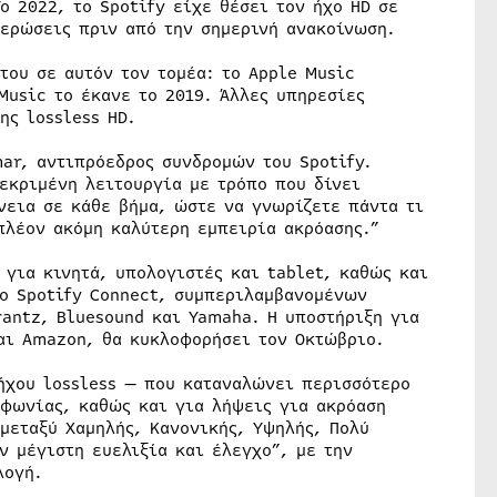
ο 2022, το Spotify είχε θέσει τον ήχο HD σε
μερώσεις πριν από την σημερινή ανακοίνωση.
του σε αυτόν τον τομέα: το Apple Music
Music το έκανε το 2019. Άλλες υπηρεσίες
ης lossless HD.
ar, αντιπρόεδρος συνδρομών του Spotify.
εκριμένη λειτουργία με τρόπο που δίνει
νεια σε κάθε βήμα, ώστε να γνωρίζετε πάντα τι
πλέον ακόμη καλύτερη εμπειρία ακρόασης.”
 για κινητά, υπολογιστές και tablet, καθώς και
ο Spotify Connect, συμπεριλαμβανομένων
rantz, Bluesound και Yamaha. Η υποστήριξη για
αι Amazon, θα κυκλοφορήσει τον Οκτώβριο.
 ήχου lossless — που καταναλώνει περισσότερο
εφωνίας, καθώς και για λήψεις για ακρόαση
μεταξύ Χαμηλής, Κανονικής, Υψηλής, Πολύ
ν μέγιστη ευελιξία και έλεγχο”, με την
λογή.