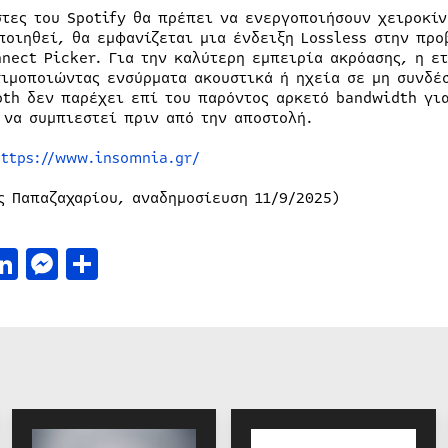
στες του Spotify θα πρέπει να ενεργοποιήσουν χειροκίν
ποιηθεί, θα εμφανίζεται μια ένδειξη Lossless στην προ
nnect Picker. Για την καλύτερη εμπειρία ακρόασης, η ετ
σιμοποιώντας ενσύρματα ακουστικά ή ηχεία σε μη συνδέσ
oth δεν παρέχει επί του παρόντος αρκετό bandwidth για
 να συμπιεστεί πριν από την αποστολή.
https://www.insomnia.gr/
ς Παπαζαχαρίου, αναδημοσίευση 11/9/2025)
acebook
LinkedIn
Messenger
Μοιραστείτε