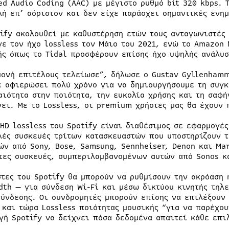
ed Audio Coding (AAC) με μέγιστο ρυθμό bit 320 kbps. Τ
λή επ’ αόριστον και δεν είχε παράσχει σημαντικές ενη
tify ακολουθεί με καθυστέρηση ετών τους ανταγωνιστές 
γε τον ήχο lossless τον Μάιο του 2021, ενώ το Amazon 
ής όπως το Tidal προσφέρουν επίσης ήχο υψηλής ανάλυσ
μονή επιτέλους τελείωσε”, δήλωσε ο Gustav Gyllenhamm
ε αφιερώσει πολύ χρόνο για να δημιουργήσουμε τη συγκ
αιότητα στην ποιότητα, την ευκολία χρήσης και τη σαφή
νει. Με το Lossless, οι premium χρήστες μας θα έχουν 
 HD lossless του Spotify είναι διαθέσιμος σε εφαρμογές
λές συσκευές τρίτων κατασκευαστών που υποστηρίζουν τ
ών από Sony, Bose, Samsung, Sennheiser, Denon και Ma
τες συσκευές, συμπεριλαμβανομένων αυτών από Sonos κ
στες του Spotify θα μπορούν να ρυθμίσουν την ακρόαση
dth — για σύνδεση Wi-Fi και μέσω δικτύου κινητής τηλ
σύνδεσης. Οι συνδρομητές μπορούν επίσης να επιλέξουν 
 και τώρα Lossless ποιότητας μουσικής “για να παρέχου
γή Spotify να δείχνει πόσα δεδομένα απαιτεί κάθε επι