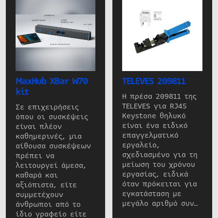
MaxHub XBar W70
TELEVES 209811
kit
Η πρέσα 209811 της
TELEVES για RJ45
Σε επιχειρήσεις
Keystone θηλυκό
όπου οι συσκέψεις
είναι ένα ειδικό
είναι πλέον
επαγγελματικό
καθημερινές, μια
εργαλείο,
αίθουσα συσκέψεων
σχεδιασμένο για τη
πρέπει να
μείωση του χρόνου
λειτουργεί άμεσα,
εργασίας, ειδικά
καθαρά και
όταν πρόκειται για
αξιόπιστα, είτε
εγκατάσταση με
συμμετέχουν
μεγάλο αριθμό συν…
άνθρωποι από το
ίδιο γραφείο είτε