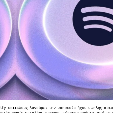
tify επιτέλους λανσάρει την υπηρεσία ήχου υψηλής ποιό
μητές χωρίς επιπλέον χρέωση, τέσσερα χρόνια μετά τον