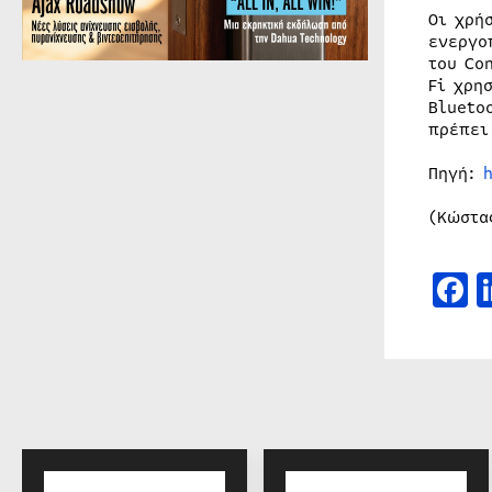
Οι χρή
ενεργο
του Co
Fi χρη
Blueto
πρέπει
Πηγή:
(Κώστα
F