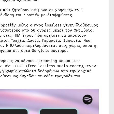
ό που ζητούσαν επίμονα οι χρήστες» ενώ
έκδοση του Spotify με διαφημίσεις.
potify μόλις ο ήχος lossless γίνει διαθέσιμος
ρισσότερες από 50 αγορές μέχρι τον Οκτώβριο.
y στις ΗΠΑ έχουν ήδη αρχίσει να αποκτούν
τρία, Τσεχία, Δανία, Γερμανία, Ιαπωνία, Νέα
ιο. Η Ελλάδα περιλαμβάνεται στις χώρες όπου η
μήνυμα ότι αυτό θα γίνει σύντομα.
χρήστες να κάνουν streaming κομματιών
 μέσω FLAC (free lossless audio codec), έναν
γή χωρίς απώλεια δεδομένων από την αρχική
ιαθέσιμος “σχεδόν σε κάθε τραγούδι που