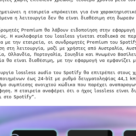
ημειώνει η εταιρεία «πρόκειται για ένα χαρακτηριστικ
όμενα η λειτουργία δεν θα είναι διαθέσιμη στη δωρεάν 
δρομητές Premium θα λάβουν ειδοποίηση στην εφαρμογή S
ούς. Η κυκλοφορία του lossless γίνεται σταδιακά σε πε
α με την εταιρεία, οι συνδρομητές Premium του Spotif
ση στη λειτουργία, μαζί με χρήστες από Αυστραλία, Αυσ
ία, Ολλανδία, Πορτογαλία, Σουηδία και Ηνωμένο Βασίλε
ία θα είναι διαθέσιμη, με την εφαρμογή να εμφανίζει 
ουργία lossless audio του Spotify θα επιτρέπει στους 
ποιημένων έως 24-bit με ρυθμό δειγματοληψίας 44,1 kHz
θμο συμπίεσης ανοιχτού κώδικα που παρέχει αναπαραγω
φηση. Η εταιρεία αναφέρει ότι ο ήχος lossless είναι δ
ι στο Spotify”.