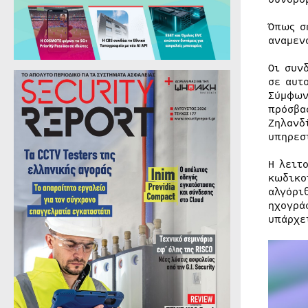
Όπως σ
αναμεν
Οι συν
σε αυτ
Σύμφων
πρόσβα
Ζηλανδ
υπηρεσ
Η λειτ
κωδικο
αλγόρι
ηχογρά
υπάρχε