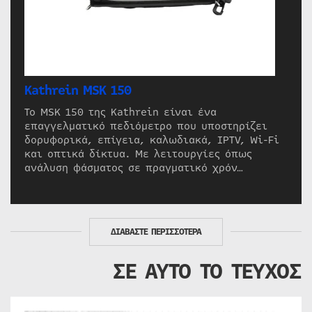
Kathrein MSK 150
Το MSK 150 της Kathrein είναι ένα
επαγγελματικό πεδιόμετρο που υποστηρίζει
δορυφορικά, επίγεια, καλωδιακά, IPTV, Wi-Fi
και οπτικά δίκτυα. Με λειτουργίες όπως
ανάλυση φάσματος σε πραγματικό χρόν…
ΔΙΑΒΑΣΤΕ ΠΕΡΙΣΣΟΤΕΡΑ
ΣΕ ΑΥΤΟ ΤΟ ΤΕΥΧΟΣ