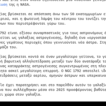
ευση
της η NASA.
ξίας βρίσκεται σε απόσταση άνω των 50 εκατομμυρίων ε
εριού, και η φωτεινή λάμψη του κέντρου του τονίζει τ
νων που περιστρέφονται γύρω του.
1792 είναι εξίσου συναρπαστικός για τους αστρονόμους 
μείται ως γαλαξίας αστρογένεσης, δηλαδή ένα «εργοστά
νες γεμάτους περιοχές όπου γεννιούνται νέα άστρα. Στ
μάζα του.
ξίας βρίσκεται κοντά σε έναν μεγαλύτερο γείτονα, το γ
ρή βαρυτική αλληλεπίδραση μεταξύ των δύο ανατάραξε τα
ένας καταρράκτης αστρογένεσης συγκεντρωμένος στη πλε
τητα ασκεί μεγαλύτερη επιρροή. Ο NGC 1792 αποτελεί ιδ
πιδράσεις μεταξύ αερίου, σμηνών άστρων και υπερκαιν
ble έχει παρατηρήσει και στο παρελθόν αυτόν το γαλαξί
να που συλλέχθηκαν μέσα στο 2025 προσφέροντας βαθύτε
ει χώρα στον γαλαξία.