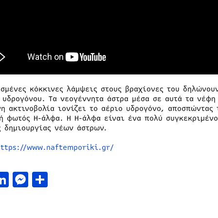
ισμένες κόκκινες λάμψεις στους βραχίονες του δηλώνου
 υδρογόνου. Τα νεογέννητα άστρα μέσα σε αυτά τα νέφη
νη ακτινοβολία ιονίζει το αέριο υδρογόνο, αποσπώντας 
ή φωτός Η-άλφα. Η Η-άλφα είναι ένα πολύ συγκεκριμένο
ς δημιουργίας νέων άστρων.
https://www.naftemporiki.gr/
acebook
LinkedIn
Messenger
Μοιραστείτε