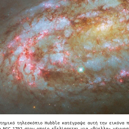
στημικό τηλεσκόπιο Hubble κατέγραψε αυτή την εικόνα 
α NGC 1792 στον οποίο εξελίσσεται μια «θύελλα» γέννη