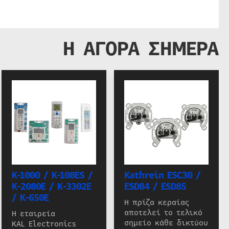
Η ΑΓΟΡΑ ΣΗΜΕΡΑ
K-1000 / K-108ES /
Kathrein ESC30 /
K-2080E / K-3302E
ESD84 / ESD85
/ K-650E
Η πρίζα κεραίας
αποτελεί το τελικό
Η εταιρεία
σημείο κάθε δικτύου
KAL Electronics