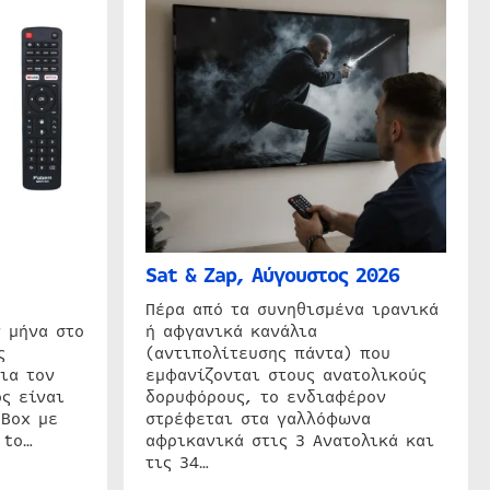
Sat & Zap, Αύγουστος 2026
η
Πέρα από τα συνηθισμένα ιρανικά
 μήνα στο
ή αφγανικά κανάλια
ς
(αντιπολίτευσης πάντα) που
ια τον
εμφανίζονται στους ανατολικούς
ς είναι
δορυφόρους, το ενδιαφέρον
 Box με
στρέφεται στα γαλλόφωνα
 to…
αφρικανικά στις 3 Ανατολικά και
τις 34…