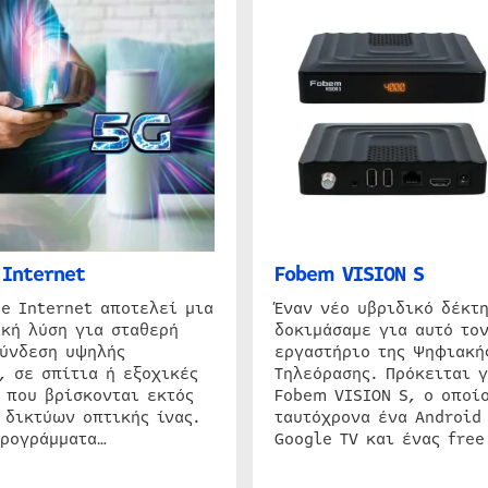
Internet
Fobem VISION S
e Internet αποτελεί μια
Έναν νέο υβριδικό δέκτ
κή λύση για σταθερή
δοκιμάσαμε για αυτό τον
σύνδεση υψηλής
εργαστήριο της Ψηφιακή
, σε σπίτια ή εξοχικές
Τηλεόρασης. Πρόκειται γ
 που βρίσκονται εκτός
Fobem VISION S, ο οποίο
 δικτύων οπτικής ίνας.
ταυτόχρονα ένα Android
προγράμματα…
Google TV και ένας free