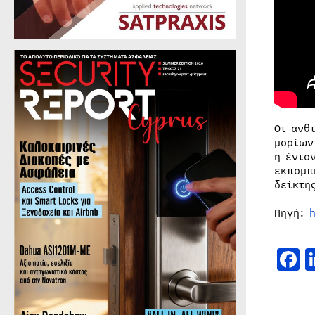
Οι ανθ
μορίων
η έντο
εκπομπ
δείκτη
Πηγή:
F