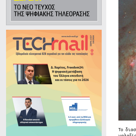
Το δια
γαλαξί