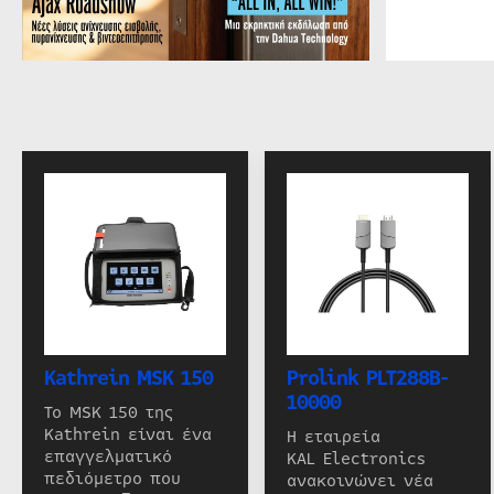
Kathrein MSK 150
Prolink PLT288B-
10000
Το MSK 150 της
Kathrein είναι ένα
Η εταιρεία
επαγγελματικό
KAL Electronics
πεδιόμετρο που
ανακοινώνει νέα