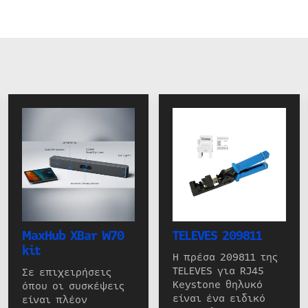
MaxHub XBar W70
TELEVES 209811
kit
Η πρέσα 209811 της
TELEVES για RJ45
Σε επιχειρήσεις
Keystone θηλυκό
όπου οι συσκέψεις
είναι ένα ειδικό
είναι πλέον