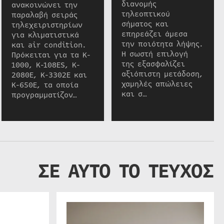
διανομής
ανακοινώνει την
τηλεοπτικού
παραλαβή σειράς
σήματος και
τηλεχειριστηρίων
επηρεάζει άμεσα
για κλιματιστικά
την ποιότητα λήψης.
και air condition.
Η σωστή επιλογή
Πρόκειται για τα K-
της εξασφαλίζει
1000, K-108ES, K-
αξιόπιστη μετάδοση,
2080E, K-3302E και
χαμηλές απώλειες
K-650E, τα οποία
και σ…
προγραμματίζον…
ΣΕ ΑΥΤΟ ΤΟ ΤΕΥΧΟΣ