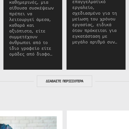
επαγγελματικό
καθημερινές, μια
εργαλείο,
αίθουσα συσκέψεων
σχεδιασμένο για τη
πρέπει να
μείωση του χρόνου
λειτουργεί άμεσα,
εργασίας, ειδικά
καθαρά και
όταν πρόκειται για
αξιόπιστα, είτε
εγκατάσταση με
συμμετέχουν
μεγάλο αριθμό συν…
άνθρωποι από το
ίδιο γραφείο είτε
ομάδες από διαφο…
ΔΙΑΒΑΣΤΕ ΠΕΡΙΣΣΟΤΕΡΑ