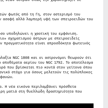
τών φωτός από τη Γη, στον αστερισμό του
ην ασαφή αλλά λαμπερή υφή των σπειροειδών του
όσο υποδηλώνει η χαοτική του εμφάνιση.
σιο» σχηματισμού άστρων με σπειροειδείς
ην πραγματικότητα είναι απροσδόκητα φωτεινός
αλαξία NGC 1808 και οι αστρονόμοι θεωρούν ότι
 αποθέματα αερίου του NGC 1792. Το αποτέλεσμα
υρά που βρίσκεται πιο κοντά στον γείτονα όπου
ανικό στόχο για όσους μελετούν τις πολύπλοκες
οφανών.
α. Η νέα εικόνα περιλαμβάνει πρόσθετα
ρη ματιά στη θυελλώδη δραστηριότητα που