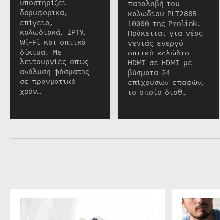
υποστηρίζει
παραλαβή του
δορυφορικά,
καλωδίου PLT288B-
επίγεια,
10000 της Prolink.
καλωδιακά, IPTV,
Πρόκειται για νέας
Wi-Fi και οπτικά
γενιάς ενεργό
δίκτυα. Με
οπτικό καλώδιο
λειτουργίες όπως
HDMI σε HDMI με
ανάλυση φάσματος
βύσματα 24
σε πραγματικό
επίχρυσων επαφών,
χρόν…
το οποίο διαθ…