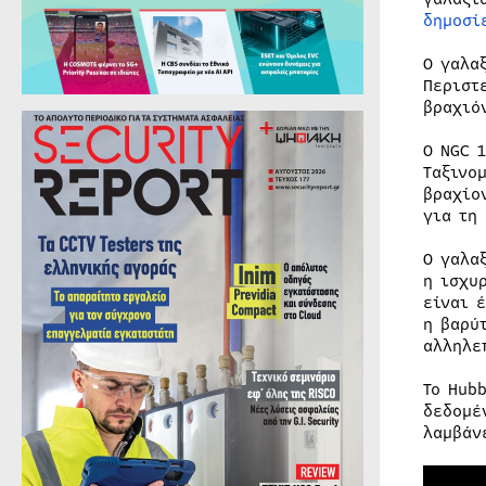
δημοσί
Ο γαλα
Περιστ
βραχιό
Ο NGC 
Ταξινο
βραχίο
για τη 
Ο γαλα
η ισχυ
είναι 
η βαρύ
αλληλε
Το Hub
δεδομέ
λαμβάν