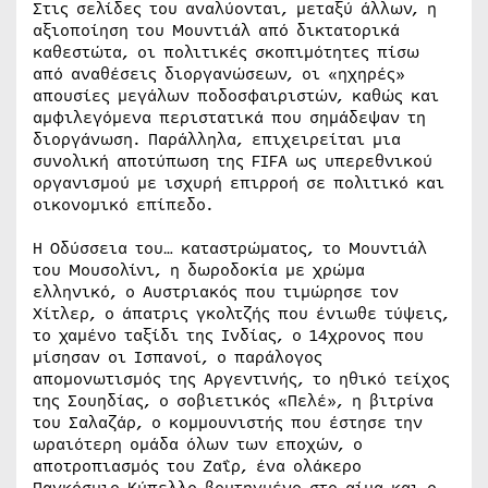
Στις σελίδες του αναλύονται, μεταξύ άλλων, η
αξιοποίηση του Μουντιάλ από δικτατορικά
καθεστώτα, οι πολιτικές σκοπιμότητες πίσω
από αναθέσεις διοργανώσεων, οι «ηχηρές»
απουσίες μεγάλων ποδοσφαιριστών, καθώς και
αμφιλεγόμενα περιστατικά που σημάδεψαν τη
διοργάνωση. Παράλληλα, επιχειρείται μια
συνολική αποτύπωση της FIFA ως υπερεθνικού
οργανισμού με ισχυρή επιρροή σε πολιτικό και
οικονομικό επίπεδο.
Η Οδύσσεια του… καταστρώματος, το Μουντιάλ
του Μουσολίνι, η δωροδοκία με χρώμα
ελληνικό, ο Αυστριακός που τιμώρησε τον
Χίτλερ, ο άπατρις γκολτζής που ένιωθε τύψεις,
το χαμένο ταξίδι της Ινδίας, ο 14χρονος που
μίσησαν οι Ισπανοί, ο παράλογος
απομονωτισμός της Αργεντινής, το ηθικό τείχος
της Σουηδίας, ο σοβιετικός «Πελέ», η βιτρίνα
του Σαλαζάρ, ο κομμουνιστής που έστησε την
ωραιότερη ομάδα όλων των εποχών, ο
αποτροπιασμός του Ζαΐρ, ένα ολάκερο
Παγκόσμιο Κύπελλο βουτηγμένο στο αίμα και ο