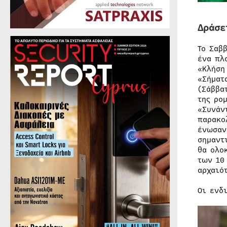
Δράσε
Το Σαβ
ένα πλ
«Κλήση
«Σήματ
(Σάββα
της ρο
«Συνάν
παρακο
ένωσαν
σημαντ
θα ολο
των 10
αρχαιό
Οι ενδ