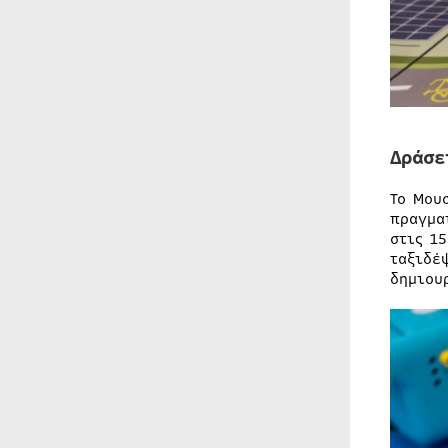
Δράσε
Το Μου
πραγμα
στις 1
ταξιδέ
δημιου