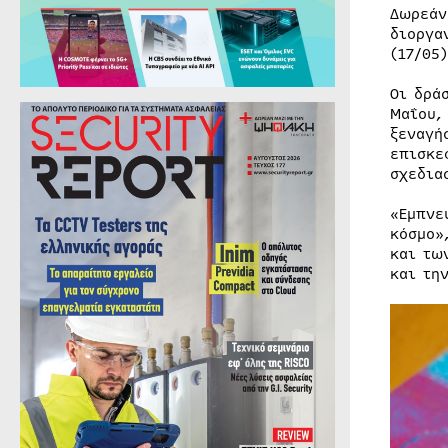
Δωρεάν
διοργ
(17/05
Οι δρά
Μαΐου,
ξεναγή
επισκε
σχεδια
«Εμπνε
κόσμο»
και τω
και τη