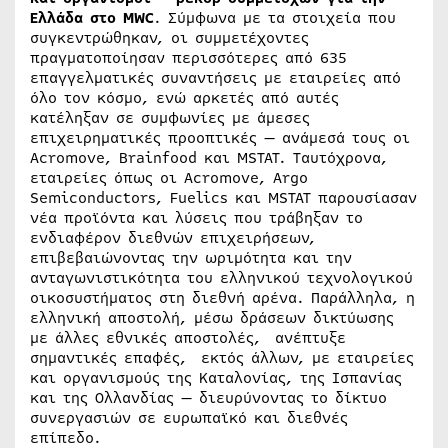
Ελλάδα στο MWC
. Σύμφωνα με τα στοιχεία που
συγκεντρώθηκαν, οι συμμετέχοντες
πραγματοποίησαν περισσότερες από 635
επαγγελματικές συναντήσεις με εταιρείες από
όλο τον κόσμο, ενώ αρκετές από αυτές
κατέληξαν σε συμφωνίες με άμεσες
επιχειρηματικές προοπτικές — ανάμεσά τους οι
Acromove, Brainfood και MSTAT. Ταυτόχρονα,
εταιρείες όπως οι Acromove, Argo
Semiconductors, Fuelics και MSTAT παρουσίασαν
νέα προϊόντα και λύσεις που τράβηξαν το
ενδιαφέρον διεθνών επιχειρήσεων,
επιβεβαιώνοντας την ωριμότητα και την
ανταγωνιστικότητα του ελληνικού τεχνολογικού
οικοσυστήματος στη διεθνή αρένα. Παράλληλα, η
ελληνική αποστολή, μέσω δράσεων δικτύωσης
με άλλες εθνικές αποστολές, ανέπτυξε
σημαντικές επαφές, εκτός άλλων, με εταιρείες
και οργανισμούς της Καταλονίας, της Ισπανίας
και της Ολλανδίας — διευρύνοντας το δίκτυο
συνεργασιών σε ευρωπαϊκό και διεθνές
επίπεδο.