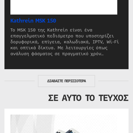
Kathrein MSK 150
Το MSK 150 της Kathrein είναι ένα
επαγγελματικό πεδιόμετρο που υποστηρίζει
δορυφορικά, επίγεια, καλωδιακά, IPTV, Wi-Fi
και οπτικά δίκτυα. Με λειτουργίες όπως
ανάλυση φάσματος σε πραγματικό χρόν…
ΔΙΑΒΑΣΤΕ ΠΕΡΙΣΣΟΤΕΡΑ
ΣΕ ΑΥΤΟ ΤΟ ΤΕΥΧΟΣ