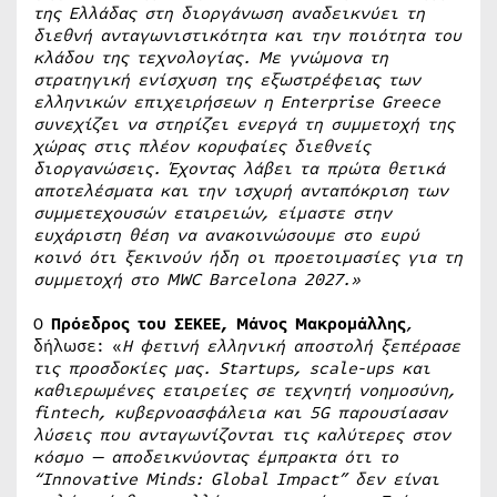
της Ελλάδας στη διοργάνωση αναδεικνύει τη
διεθνή ανταγωνιστικότητα και την ποιότητα του
κλάδου της τεχνολογίας. Με γνώμονα τη
στρατηγική ενίσχυση της εξωστρέφειας των
ελληνικών επιχειρήσεων η Enterprise Greece
συνεχίζει να στηρίζει ενεργά τη συμμετοχή της
χώρας στις πλέον κορυφαίες διεθνείς
διοργανώσεις. Έχοντας λάβει τα πρώτα θετικά
αποτελέσματα και την ισχυρή ανταπόκριση των
συμμετεχουσών εταιρειών, είμαστε στην
ευχάριστη θέση να ανακοινώσουμε στο ευρύ
κοινό ότι ξεκινούν ήδη οι προετοιμασίες για τη
συμμετοχή στο MWC Barcelona 2027.»
Ο
Πρόεδρος του ΣΕΚΕΕ, Μάνος Μακρομάλλης
,
δήλωσε: «
Η φετινή ελληνική αποστολή ξεπέρασε
τις προσδοκίες μας. Startups, scale-ups και
καθιερωμένες εταιρείες σε τεχνητή νοημοσύνη,
fintech, κυβερνοασφάλεια και 5G παρουσίασαν
λύσεις που ανταγωνίζονται τις καλύτερες στον
κόσμο — αποδεικνύοντας έμπρακτα ότι το
“Innovative Minds: Global Impact” δεν είναι