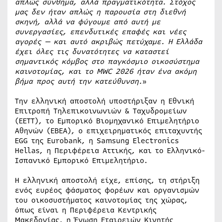
απλώς σύνθημα, αλλά πραγματικότητα. Στόχος
μας δεν ήταν απλώς η παρουσία στη διεθνή
σκηνή, αλλά να φύγουμε από αυτή με
συνεργασίες, επενδυτικές επαφές και νέες
αγορές — και αυτό ακριβώς πετύχαμε. Η Ελλάδα
έχει όλες τις δυνατότητες να καταστεί
σημαντικός κόμβος στο παγκόσμιο οικοσύστημα
καινοτομίας, και το MWC 2026 ήταν ένα ακόμη
βήμα προς αυτή την κατεύθυνση.
»
Την ελληνική αποστολή υποστήριξαν η Εθνική
Επιτροπή Τηλεπικοινωνιών & Ταχυδρομείων
(ΕΕΤΤ), το Εμπορικό Βιομηχανικό Επιμελητήριο
Αθηνών (ΕΒΕΑ), ο επιχειρηματικός επιταχυντής
EGG της Eurobank, η Samsung Electronics
Hellas, η Περιφέρεια Αττικής, και το Ελληνικό-
Ισπανικό Εμπορικό Επιμελητήριο.
Η ελληνική αποστολή είχε, επίσης, τη στήριξη
ενός ευρέος φάσματος φορέων και οργανισμών
του οικοσυστήματος καινοτομίας της χώρας,
όπως είναι η Περιφέρεια Κεντρικής
Μακεδονίας, η Ένωση Εταιρειών Κινητής