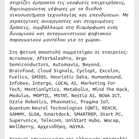
στηρίζει έμπρακτα τις νεοφυείς επιχειρήσεις,
δημιουργώντας γέφυρες με τα διεθνή
οικοσυστήματα τεχνολογίας και επενδύσεων. Με
στρατηγικές συνεργασίες και στοχευμένες
δράσεις, συμβάλλουμε στη διαμόρφωση ενός
δυναμικού και ανταγωνιστικού ψηφιακού
παραγωγικού μοντέλου για τη χώρα
».
Στη φετινή αποστολή συμμετείχαν οι εταιρείες:
Acromove, AfterSalesPro, Argo
Semiconductors, Automavis, Beyond,
Brainfood, Cloud Signals, Cyclopt, Excelon,
Fuelics, GM395, Heuristic Data, Humanbound,
Infobee, Intergo, LOCAL AI, Marketing For
Tech, Mentionlytics, Metabolio, Mind The Hack,
Modulus, MOPTIL, MSTAT, Nestia AI, NOVA ICT,
Ozzie Robotics, Phasmatic, Pragma IoT,
Quantum Neural Technologies (QNT), REACH,
SAMMY, SLOA, Smartdock, SMARTREP, Start PC,
Supervoice, Telecom, UniStart Hubs, Wocap,
WellBerry, Αρχειοθήκη, ΗΔΥΚΑ.
Χορηγοί επικοινωνίας της ελληνικής αποστολής