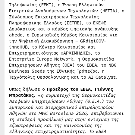
Τηλεφωνίας (ΕΕΚΤ), η Ένωση Ελληνικών
Εταιρειών Αναδυόμενων Τεχνολογιών (HETIA), ο
Σύνδεσμος Επιχειρήσεων Τεχνολογίας
Πληροφορικής Ελλάδος (ΣΕΤΠΕ), το ΕΚΕΦΕ
Δημόκριτος και ο κόμβος ψηφιακής ανάπτυξης
ahedd, ο Ευρωπαϊκός Κόμβος Καινοτομίας για
την Ψηφιακή Διακυβέρνηση – GRdigiGOV-
innoHUB, το Κέντρο Καινοτομίας και
Επιχειρηματικότητας «ΑΡΧΙΜΗΔΗΣ», το
Enterprise Europe Network, η Θερμοκοιτίδα
Επιχειρήσεων Αθήνας (ΘΕΑ) του ΕΒΕΑ, το NBG
Business Seeds της Εθνικής Τράπεζας, η
Τεχνόπολις Θεσσαλονίκης και το AI Catalyst.
Όπως δήλωσε ο
Πρόεδρος του ΕΒΕΑ, Γιάννης
Μπρατάκος
, «
η συμμετοχή της Θερμοκοιτίδας
Νεοφυών Επιχειρήσεων Αθήνας (Θ.Ε.Α.) του
Εμπορικού και Βιομηχανικού Επιμελητηρίου
Αθηνών στο MWC Barcelona 2026, επιβεβαιώνει
τη σταθερή προσήλωσή μας στην ενίσχυση της
εξωστρέφειας και της καινοτομίας της
ελληνικής επιχειρηματικότητας. Το ΕΒΕΑ