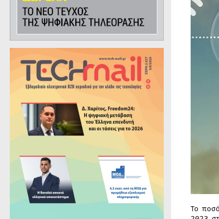
Το ποσ
2023 σ