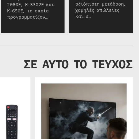
αξιόπιστη μετάδοση,
2080E, K-3302E και
χαμηλές απώλειες
K-650E, τα οποία
και σ…
προγραμματίζον…
ΣΕ ΑΥΤΟ ΤΟ ΤΕΥΧΟΣ