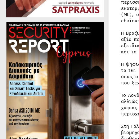
περισσ
εκατομ
(ML), 
chainκ
Η Βραζ
αξία π
εξειδι
και το
Η ψηφι
τα 161
όπως ο
που ξε
Το Λον
αλλιώς
χώρου,
περιοχ
Στη Γα
βιομηχ
διαθέσ