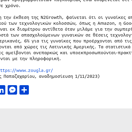
θε χρόνο.
η την έκθεση της N2Growth, φαίνεται ότι οι γυναίκες α
κού των τεχνολογικών κολοσσών, όπως η Amazon, η Goog
ίναι εκ διαμέτρου αντίθετα όταν μιλάμε για την συμπε
οστά των απασχολούμενων γυναικών σε θέσεις τεχνολογί
ερικανές, 6% για τις γυναίκες που προέρχονται από τις
ονται από χώρες τις Λατινικής Αμερικής. Τα στατιστικά
ες αμείβονται ανεπαρκώς και υποεκπροσωπούνται-πρακτ
ονται με την πληροφορική.
https://www.zougla.gr/
ς Παπαζαχαρίου, αναδημοσίευση 1/11/2023)
acebook
LinkedIn
Messenger
Μοιραστείτε