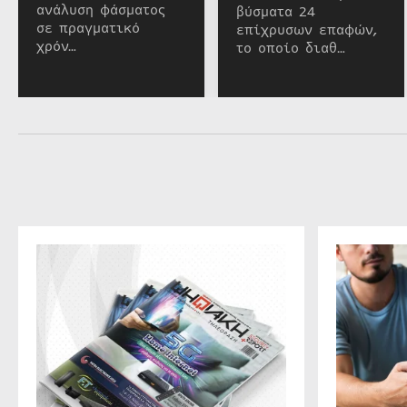
ανάλυση φάσματος
βύσματα 24
σε πραγματικό
επίχρυσων επαφών,
χρόν…
το οποίο διαθ…