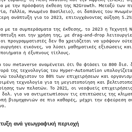
α με την πρόσφατη έκθεση της N2Growth. Μεταξύ των π
νία, Γαλλία, Ηνωμένο Βασίλειο), οι δαπάνες του Ηνωμέ
τερη ανάπτυξη για το 2023, επιτυγχάνοντας αύξηση 5.2%
α με τα συμπεράσματα της έκθεσης, το 2023 η Τεχνητή Ν
νάπτυξη και την χρήση της, με drag-and-drop λειτουργίε
 οι προγραμματιστές δεν θα χρειάζεται να γράψουν ούτε
ιουργήσει εικόνες, να λύσει μαθηματικές εξισώσεις κα
 ποιήματα ή έξυπνους τίτλους.
ά του metaverse αναμένεται ότι θα φτάσει τα 800 δισ. 
γορά της τεχνολογίας του Hyper-Automation υπολογίζετα
ενώ τουλάχιστον το 80% των επιχειρήσεων και οργανισμ
ριμένη τεχνολογία για τη μεγιστοποίηση και βελτιστοπ
οίησης των πελατών. Το 2021, οι νεοφυείς επιχειρήσει
. δολ. για να αντιμετωπίσουν τις επιπτώσεις της κλιμα
οπή βιομηχανιών σε πιο καθαρές, μέχρι την εφεύρεση 
νο.
πτυξη ανά γεωγραφική περιοχή