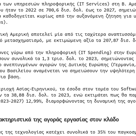
ά των υπηρεσιών πληροφορικής (IT Services) στη Β. Αμε
ου ήταν το 2022 σε 700,6 δισ. δολ. έως το 2027, σημει
ώ καθοδηγείται κυρίως από την αυξανόμενη ζήτηση για 
es).
νική Αμερική αποτελεί μία από τις ταχύτερα αναπτυσσό
ό μετασχηματισμό, με εκτιμώμενη αξία τα 207,87 δισ. δ
άνες γύρω από την πληροφορική (IT Spending) στην Ευρ
σουν συνολικά τα 1,3 τρισ. δολ. το 2023, σημειώνοντας
ο ανεπτυγμένων αγορών της Δυτικής Ευρώπης (Γερμανία,
ου Βασιλείου αναμένεται να σημειώσουν την υψηλότερη 
σια βάση.
εριοχή Ασίας-Ειρηνικού, τα έσοδα στον τομέα του Softw
ν τα 38,88 δισ. δολ. το 2023, ενώ εκτιμάται πως θα πα
2023-2027) 12,99%, διαμορφώνοντας τη δυναμική της αγο
ακτηριστικά της αγοράς εργασίας στον κλάδο
ας της τεχνολογίας κατέχει συνολικά το 35% του παγκοσ