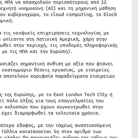
ις ΗΠΑ να απασχολούν περισσότερους από 12
εχνητή νοημοσύνη (AI) και τη μηχανική μάθηση
τον κυβερνοχώρο, το cloud computing, το block
αμική.
α τις νεοφυείς επιχειρήσεις τεχνολογίας με
α unicorns στη Λατινική Αμερική, χάρη στην
ωθεί στην περιοχή, τις υποδομές πληροφορικής
 με τις ΗΠΑ και την Ευρώπη).
υσιάζει σημαντική άνθιση με αξία που φτάνει
5 εκατομμύριο θέσεις εργασίας, με εταιρείες
να αποτελούν κορυφαία παραδείγματα εταιρειών
ς της Ευρώπης, με το East London Tech City ή
εί πόλο έλξης για τους επαγγελματίες του
ν κολοσσών που έχουν συγκεντρωθεί στην
 έχει διαμορφωθεί τα τελευταία χρόνια.
σότερο έδαφος, με την ταχέως αναπτυσσόμενη
 Γαλλία κατατάσσεται 5η στον αριθμό των
 κλάδος θα παρουσιάζει αύξηση της τάξεως του