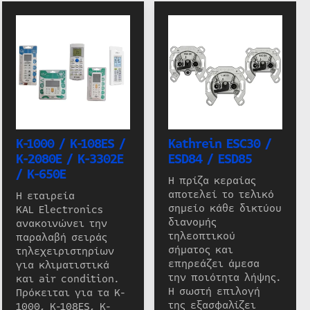
K-1000 / K-108ES /
Kathrein ESC30 /
K-2080E / K-3302E
ESD84 / ESD85
/ K-650E
Η πρίζα κεραίας
αποτελεί το τελικό
Η εταιρεία
σημείο κάθε δικτύου
KAL Electronics
διανομής
ανακοινώνει την
τηλεοπτικού
παραλαβή σειράς
σήματος και
τηλεχειριστηρίων
επηρεάζει άμεσα
για κλιματιστικά
την ποιότητα λήψης.
και air condition.
Η σωστή επιλογή
Πρόκειται για τα K-
της εξασφαλίζει
1000, K-108ES, K-