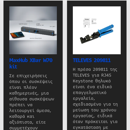
MaxHub XBar W70
TELEVES 209811
kit
Η πρέσα 209811 της
TELEVES για RJ45
Σε επιχειρήσεις
Keystone θηλυκό
όπου οι συσκέψεις
είναι ένα ειδικό
είναι πλέον
επαγγελματικό
καθημερινές, μια
εργαλείο,
αίθουσα συσκέψεων
σχεδιασμένο για τη
πρέπει να
μείωση του χρόνου
λειτουργεί άμεσα,
εργασίας, ειδικά
καθαρά και
όταν πρόκειται για
αξιόπιστα, είτε
εγκατάσταση με
συμμετέχουν