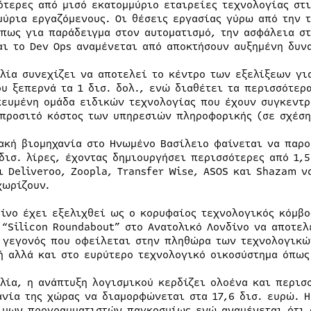
ότερες από μισό εκατομμύριο εταιρείες τεχνολογίας στ
μύρια εργαζόμενους. Οι θέσεις εργασίας γύρω από την τ
όπως για παράδειγμα στον αυτοματισμό, την ασφάλεια σ
αι τo Dev Ops αναμένεται από αποκτήσουν αυξημένη δυν
ιλία συνεχίζει να αποτελεί το κέντρο των εξελίξεων γι
ου ξεπερνά τα 1 δισ. δολ., ενώ διαθέτει τα περισσότερ
κευμένη ομάδα ειδικών τεχνολογίας που έχουν συγκεντρ
 προσιτό κόστος των υπηρεσιών πληροφορικής (σε σχέση
ακή βιομηχανία στο Ηνωμένο Βασίλειο φαίνεται να παρο
 δισ. λίρες, έχοντας δημιουργήσει περισσότερες από 1,
ι Deliveroo, Zoopla, Transfer Wise, ASOS και Shazam 
χωρίζουν.
δίνο έχει εξελιχθεί ως ο κορυφαίος τεχνολογικός κόμβο
 “Silicon Roundabout” στο Ανατολικό Λονδίνο να αποτελ
 γεγονός που οφείλεται στην πληθώρα των τεχνολογικώ
ή αλλά και στο ευρύτερο τεχνολογικό οικοσύστημα όπως
λλία, η ανάπτυξη λογισμικού κερδίζει ολοένα και περισ
ανία της χώρας να διαμορφώνεται στα 17,6 δισ. ευρώ. Η
ιμων προγραμματιστών παγκοσμίως ενώ αναμένεται ότι ο