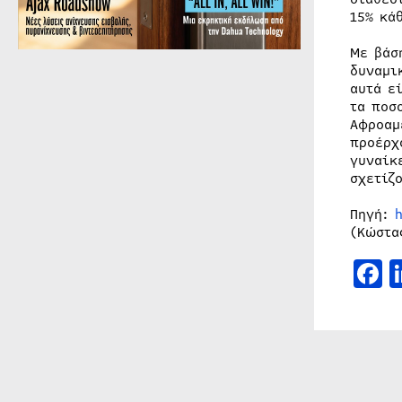
15% κά
Με βάσ
δυναμι
αυτά ε
τα ποσ
Αφροαμ
προέρχ
γυναίκ
σχετίζ
Πηγή:
(Κώστα
F