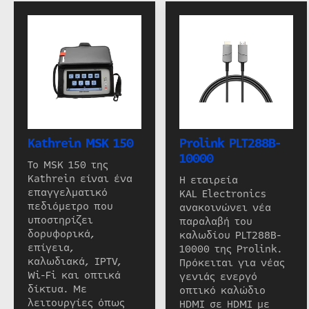
Kathrein MSK 150
Prolink PLT288B-
10000
Το MSK 150 της
Kathrein είναι ένα
Η εταιρεία
επαγγελματικό
KAL Electronics
πεδιόμετρο που
ανακοινώνει νέα
υποστηρίζει
παραλαβή του
δορυφορικά,
καλωδίου PLT288B-
επίγεια,
10000 της Prolink.
καλωδιακά, IPTV,
Πρόκειται για νέας
Wi-Fi και οπτικά
γενιάς ενεργό
δίκτυα. Με
οπτικό καλώδιο
λειτουργίες όπως
HDMI σε HDMI με