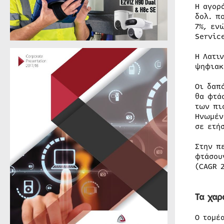
H αγορ
δολ. π
7%, εν
Servic
Η Λατι
ψηφιακ
Οι δαπ
θα φτά
των πι
Ηνωμέν
σε ετή
Στην π
φτάσου
(CAGR 
Τα χαρ
Ο τομέ