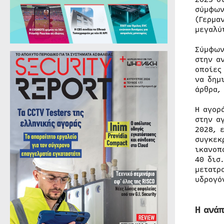
σύμφων
(Γερμα
μεγαλύ
Σύμφων
στην α
οποίες
να δημ
άρθρα,
Η αγορ
στην α
2028, 
συγκεκ
ικανοπ
40 δισ
μετατρ
υδρογό
Η ανά