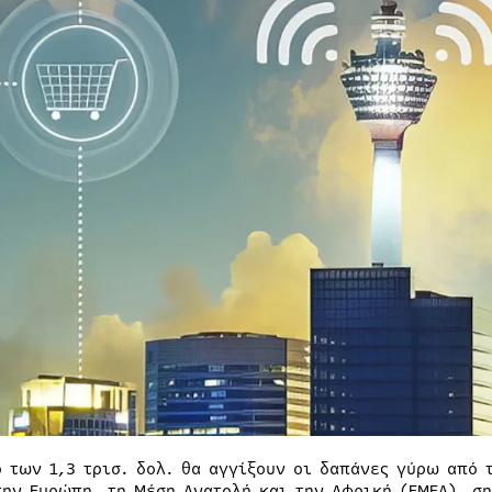
ό των 1,3 τρισ. δολ. θα αγγίξουν οι δαπάνες γύρω από 
την Ευρώπη, τη Μέση Ανατολή και την Αφρική (ΕΜΕΑ), ση