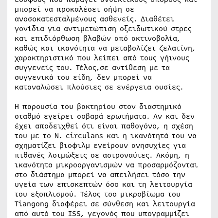
μπορεί να προκαλέσει σήψη σε
ανοσοκατεσταλμένους ασθενείς. Διαθέτει
γονίδια για αντιμετώπιση οξειδωτικού στρες
και επιδιόρθωση βλαβών από ακτινοβολία,
καθώς και ικανότητα να μεταβολίζει ζελατίνη,
χαρακτηριστικό που λείπει από τους γήινους
συγγενείς του. Τέλος,σε αντίθεση με τα
συγγενικά του είδη, δεν μπορεί να
καταναλώσει πλούσιες σε ενέργεια ουσίες.
Η παρουσία του βακτηρίου στον διαστημικό
σταθμό εγείρει σοβαρά ερωτήματα. Αν και δεν
έχει αποδειχθεί ότι είναι παθογόνο, η σχέση
του με το N. circulans και η ικανότητά του να
σχηματίζει βιοφιλμ εγείρουν ανησυχίες για
πιθανές λοιμώξεις σε αστροναύτες. Ακόμη, η
ικανότητα μικροοργανισμών να προσαρμόζονται
στο διάστημα μπορεί να απειλήσει τόσο την
υγεία των επισκεπτών όσο και τη λειτουργία
του εξοπλισμού. Τέλος τοο μικροβίωμα του
Tiangong διαφέρει σε σύνθεση και λειτουργία
από αυτό του ISS, γεγονός που υπογραμμίζει