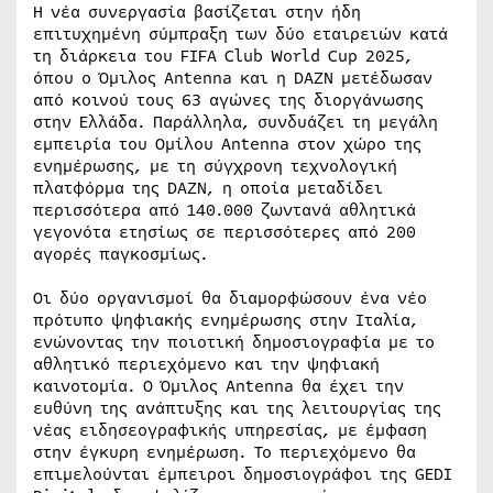
Η νέα συνεργασία βασίζεται στην ήδη
επιτυχημένη σύμπραξη των δύο εταιρειών κατά
τη διάρκεια του FIFA Club World Cup 2025,
όπου ο Όμιλος Antenna και η DAZN μετέδωσαν
από κοινού τους 63 αγώνες της διοργάνωσης
στην Ελλάδα. Παράλληλα, συνδυάζει τη μεγάλη
εμπειρία του Ομίλου Antenna στον χώρο της
ενημέρωσης, με τη σύγχρονη τεχνολογική
πλατφόρμα της DAZN, η οποία μεταδίδει
περισσότερα από 140.000 ζωντανά αθλητικά
γεγονότα ετησίως σε περισσότερες από 200
αγορές παγκοσμίως.
Οι δύο οργανισμοί θα διαμορφώσουν ένα νέο
πρότυπο ψηφιακής ενημέρωσης στην Ιταλία,
ενώνοντας την ποιοτική δημοσιογραφία με το
αθλητικό περιεχόμενο και την ψηφιακή
καινοτομία. Ο Όμιλος Antenna θα έχει την
ευθύνη της ανάπτυξης και της λειτουργίας της
νέας ειδησεογραφικής υπηρεσίας, με έμφαση
στην έγκυρη ενημέρωση. Το περιεχόμενο θα
επιμελούνται έμπειροι δημοσιογράφοι της GEDI