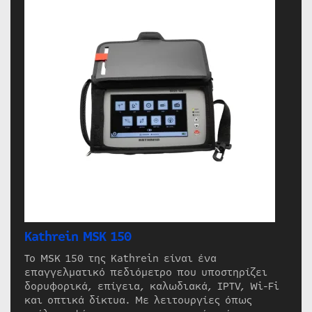
Kathrein MSK 150
Το MSK 150 της Kathrein είναι ένα
επαγγελματικό πεδιόμετρο που υποστηρίζει
δορυφορικά, επίγεια, καλωδιακά, IPTV, Wi-Fi
και οπτικά δίκτυα. Με λειτουργίες όπως