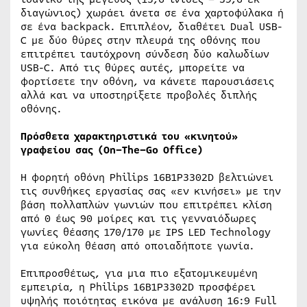
διαγώνιος) χωράει άνετα σε ένα χαρτοφύλακα ή
σε ένα backpack. Επιπλέον, διαθέτει Dual USB-
C με δύο θύρες στην πλευρά της οθόνης που
επιτρέπει ταυτόχρονη σύνδεση δύο καλωδίων
USB-C. Από τις θύρες αυτές, μπορείτε να
φορτίσετε την οθόνη, να κάνετε παρουσιάσεις
αλλά και να υποστηρίξετε προβολές διπλής
οθόνης.
Πρόσθετα χαρακτηριστικά του «κινητού»
γραφείου σας (
On
–
The
–
Go
Office
)
Η φορητή οθόνη Philips 16B1P3302D βελτιώνει
τις συνθήκες εργασίας σας «εν κινήσει» με την
βάση πολλαπλών γωνιών που επιτρέπει κλίση
από 0 έως 90 μοίρες και τις γενναιόδωρες
γωνίες θέασης 170/170 με IPS LED Technology
για εύκολη θέαση από οποιαδήποτε γωνία.
Επιπροσθέτως, για μια πιο εξατομικευμένη
εμπειρία, η Philips 16B1P3302D προσφέρει
υψηλής ποιότητας εικόνα με ανάλυση 16:9 Full