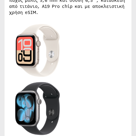
πάχος μόλις 5,6 mm και οθόνη 6,5’’, κατασκευή
από τιτάνιο, A19 Pro chip και με αποκλειστική
χρήση eSIM.