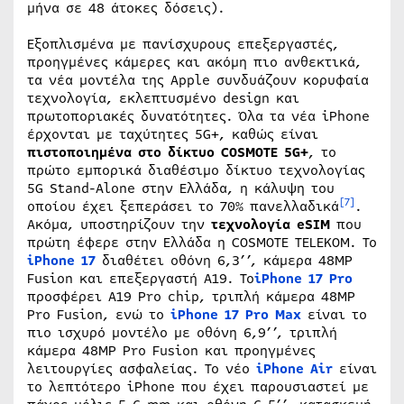
μήνα σε 48 άτοκες δόσεις).
Εξοπλισμένα με πανίσχυρους επεξεργαστές,
προηγμένες κάμερες και ακόμη πιο ανθεκτικά,
τα νέα μοντέλα της Apple συνδυάζουν κορυφαία
τεχνολογία, εκλεπτυσμένο design και
πρωτοποριακές δυνατότητες. Όλα τα νέα iPhone
έρχονται με ταχύτητες 5G+, καθώς είναι
πιστοποιημένα στο
δίκτυο
COSMOTE 5G+
, το
πρώτο εμπορικά διαθέσιμο δίκτυο τεχνολογίας
5G Stand-Alone στην Ελλάδα, η κάλυψη του
[7]
οποίου έχει ξεπεράσει το 70% πανελλαδικά
.
Ακόμα, υποστηρίζουν την
τεχνολογία eSIM
που
πρώτη έφερε στην Ελλάδα η COSMOTE TELEKOM. Το
iPhone 17
διαθέτει οθόνη 6,3’’, κάμερα 48MP
Fusion και επεξεργαστή A19. Το
iPhone 17 Pro
προσφέρει A19 Pro chip, τριπλή κάμερα 48MP
Pro Fusion, ενώ το
iPhone 17 Pro Max
είναι το
πιο ισχυρό μοντέλο με οθόνη 6,9’’, τριπλή
κάμερα 48MP Pro Fusion και προηγμένες
λειτουργίες ασφαλείας. Το νέο
iPhone Air
είναι
το λεπτότερο iPhone που έχει παρουσιαστεί με