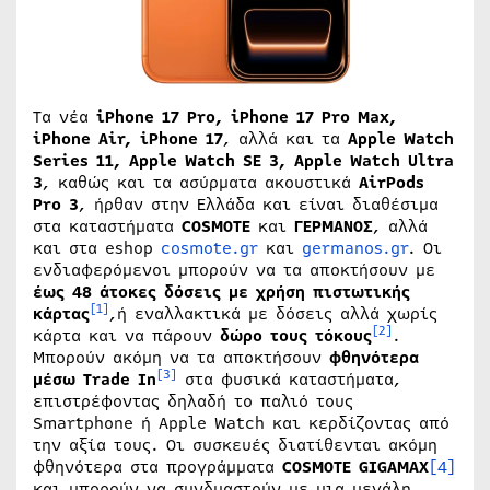
Τα νέα
iPhone 17 Pro, iPhone 17 Pro Max,
iPhone Air, iPhone 17
, αλλά και τα
Apple Watch
Series 11, Apple Watch SE 3, Apple Watch Ultra
3
, καθώς και τα ασύρματα ακουστικά
AirPods
Pro 3
, ήρθαν στην Ελλάδα και είναι διαθέσιμα
στα καταστήματα
COSMOTE
και
ΓΕΡΜΑΝΟΣ
, αλλά
και στα eshop
cosmote.gr
και
germanos.gr
. Οι
ενδιαφερόμενοι μπορούν να τα αποκτήσουν με
έως 48 άτοκες δόσεις με χρήση πιστωτικής
[1]
κάρτας
,ή εναλλακτικά με δόσεις αλλά χωρίς
[2]
κάρτα και να πάρουν
δώρο τους τόκους
.
Μπορούν ακόμη να τα αποκτήσουν
φθηνότερα
[3]
μέσω
Trade In
στα φυσικά καταστήματα,
επιστρέφοντας δηλαδή το παλιό τους
Smartphone ή Apple Watch και κερδίζοντας από
την αξία τους. Οι συσκευές διατίθενται ακόμη
φθηνότερα στα προγράμματα
COSMOTE
GIGAMAX
[4]
και μπορούν να συνδυαστούν με μια μεγάλη