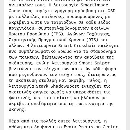
αντιπάλων τους. Η λειτουργία SmartImage
Game τους παρέχει γρήγορη πρόσβαση στο OSD
με πολλαπλές επιλογές, προσαρμοσμένες με
ακρίβεια ώστε να ταιριάζουν σε κάθε είδος
παιχνιδιού, συμπεριλαμβανομένων εκείνων
Πρώτου Προσώπου (FPS), Αγώνων Ταχύτητας,
Στρατηγικής Πραγματικού Χρόνου (RTS) και
άλλων. Η λειτουργία Smart Crosshair επιλέγει
ένα συμπληρωματικό χρώμα για το σταυρόνημα
των παικτών, βελτιώνοντας την ακρίβεια της
σκόπευσης, ενώ η λειτουργία Smart Sniper
βελτιώνει τον έλεγχο των παικτών κάθε φορά
που μεγενθύνουν τον στόχο τους, διατηρώντας
τη σκόπευση σταθερή και ακριβή. Τέλος, η
λειτουργία Stark ShadowBoost ενισχύει τις
σκοτεινές σκηνές χωρίς να υπερεκθέτει τις
φωτεινές, ώστε οι παίκτες να βλέπουν με
ακρίβεια ανεξάρτητα από τη φωτεινότητα της
σκηνής.
Πέρα από τις πολλές αυτές λειτουργίες, η
οθόνη περιλαμβάνει το Evnia Precision Center,