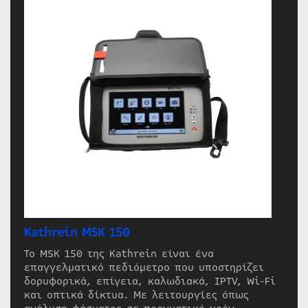
Kathrein MSK 150
Το MSK 150 της Kathrein είναι ένα
επαγγελματικό πεδιόμετρο που υποστηρίζει
δορυφορικά, επίγεια, καλωδιακά, IPTV, Wi-Fi
και οπτικά δίκτυα. Με λειτουργίες όπως