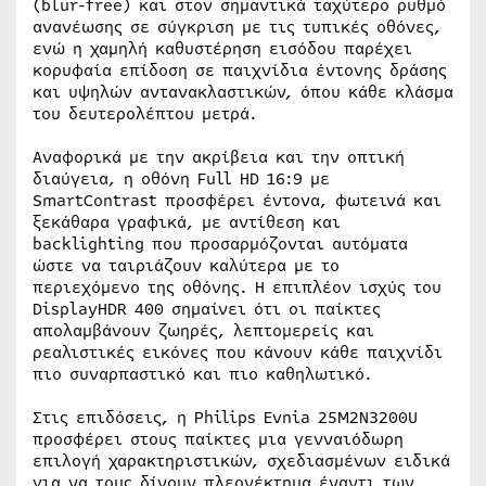
(blur-free) και στον σημαντικά ταχύτερο ρυθμό
ανανέωσης σε σύγκριση με τις τυπικές οθόνες,
ενώ η χαμηλή καθυστέρηση εισόδου παρέχει
κορυφαία επίδοση σε παιχνίδια έντονης δράσης
και υψηλών αντανακλαστικών, όπου κάθε κλάσμα
του δευτερολέπτου μετρά.
Αναφορικά με την ακρίβεια και την οπτική
διαύγεια, η οθόνη Full HD 16:9 με
SmartContrast προσφέρει έντονα, φωτεινά και
ξεκάθαρα γραφικά, με αντίθεση και
backlighting που προσαρμόζονται αυτόματα
ώστε να ταιριάζουν καλύτερα με το
περιεχόμενο της οθόνης. Η επιπλέον ισχύς του
DisplayHDR 400 σημαίνει ότι οι παίκτες
απολαμβάνουν ζωηρές, λεπτομερείς και
ρεαλιστικές εικόνες που κάνουν κάθε παιχνίδι
πιο συναρπαστικό και πιο καθηλωτικό.
Στις επιδόσεις, η Philips Evnia 25M2N3200U
προσφέρει στους παίκτες μια γενναιόδωρη
επιλογή χαρακτηριστικών, σχεδιασμένων ειδικά
για να τους δίνουν πλεονέκτημα έναντι των