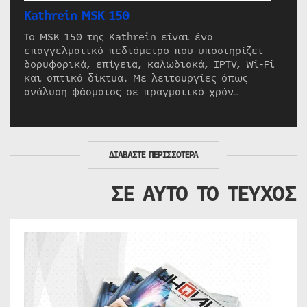
Kathrein MSK 150
Το MSK 150 της Kathrein είναι ένα
επαγγελματικό πεδιόμετρο που υποστηρίζει
δορυφορικά, επίγεια, καλωδιακά, IPTV, Wi-Fi
και οπτικά δίκτυα. Με λειτουργίες όπως
ανάλυση φάσματος σε πραγματικό χρόν…
ΔΙΑΒΑΣΤΕ ΠΕΡΙΣΣΟΤΕΡΑ
ΣΕ ΑΥΤΟ ΤΟ ΤΕΥΧΟΣ