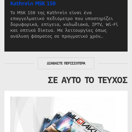
Kathrein MSK 150
Το MSK 150 της Kathrein είναι ένα
επαγγελματικό πεδιόμετρο που υποστηρίζει
δορυφορικά, επίγεια, καλωδιακά, IPTV, Wi-Fi
και οπτικά δίκτυα. Με λειτουργίες όπως
ανάλυση φάσματος σε πραγματικό χρόν…
ΔΙΑΒΑΣΤΕ ΠΕΡΙΣΣΟΤΕΡΑ
ΣΕ ΑΥΤΟ ΤΟ ΤΕΥΧΟΣ