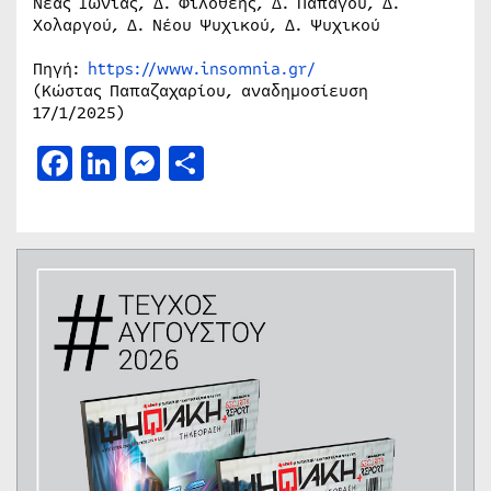
Νέας Ιωνίας, Δ. Φιλοθέης, Δ. Παπάγου, Δ.
Χολαργού, Δ. Νέου Ψυχικού, Δ. Ψυχικού
Πηγή:
https://www.insomnia.gr/
(Κώστας Παπαζαχαρίου, αναδημοσίευση
17/1/2025)
Facebook
LinkedIn
Messenger
Μοιραστείτε