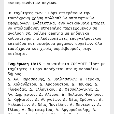
εναπομεινάντων παγίων.
Οι ταχύτητες των 3 Gbps επιτρέπουν την
ταυτόχρονη χρήση πολλαπλών απαιτητικών
εφαρμογών. Ενδεικτικά, ένα νοικοκυριό μπορεί
να απολαμβάνει streaming περιεχομένου σε
ανάλυση 8K, online gaming με μηδενική
καθυστέρηση, τηλεδιασκέψεις επαγγελματικού
επιπέδου και μεταφορά μεγάλων αρχείων, όλα
ταυτόχρονα και χωρίς συμβιβασμούς στην
ποιότητα.
Ενημέρωση 18:15 –
Δυνατότητα COSMOTE Fiber με
ταχύτητες 3 Gbps παρέχεται στους παρακάτω
δήμους:
Δ. Αγ. Παρασκευής, Δ. Βριλησσίων, Δ. Γέρακα,
Δ. Χαλανδρίου, Δ. Αμαρουσίου, Δ. Πεύκης, Δ.
Γλυφάδας, Δ. Ελληνικού, Δ. Θεσσαλονίκης, Δ.
Αγ. Δημητρίου, Δ. Αλίμου, Δ. Παλαιού Φαλήρου,
Δ. Κηφισιάς, Δ. Αθηναίων, Δ. Νέας Σμύρνης, Δ.
Μελισσίων, Δ. Νέας Πεντέλης, Δ. Πεντέλης, Δ.
Ιλίου, Δ. Περιστερίου, Δ. Αργυρούπολης, Δ.