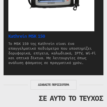
Kathrein MSK 150
Το MSK 150 της Kathrein είναι ένα
επαγγελματικό πεδιόμετρο που υποστηρίζει
δορυφορικά, επίγεια, καλωδιακά, IPTV, Wi-Fi
και οπτικά δίκτυα. Με λειτουργίες όπως
ανάλυση φάσματος σε πραγματικό χρόν…
ΔΙΑΒΑΣΤΕ ΠΕΡΙΣΣΟΤΕΡΑ
ΣΕ ΑΥΤΟ ΤΟ ΤΕΥΧΟΣ