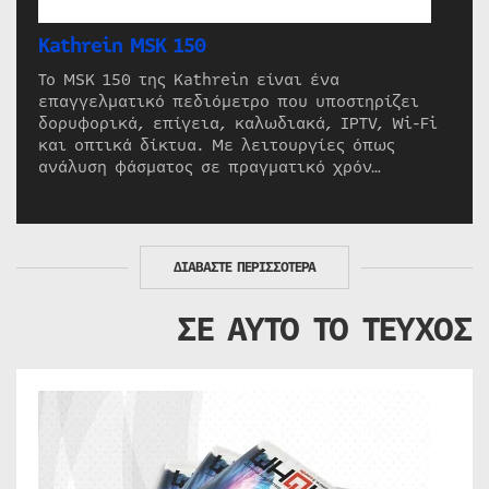
Kathrein MSK 150
Το MSK 150 της Kathrein είναι ένα
επαγγελματικό πεδιόμετρο που υποστηρίζει
δορυφορικά, επίγεια, καλωδιακά, IPTV, Wi-Fi
και οπτικά δίκτυα. Με λειτουργίες όπως
ανάλυση φάσματος σε πραγματικό χρόν…
ΔΙΑΒΑΣΤΕ ΠΕΡΙΣΣΟΤΕΡΑ
ΣΕ ΑΥΤΟ ΤΟ ΤΕΥΧΟΣ