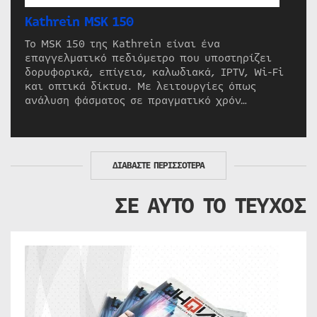
Kathrein MSK 150
Το MSK 150 της Kathrein είναι ένα
επαγγελματικό πεδιόμετρο που υποστηρίζει
δορυφορικά, επίγεια, καλωδιακά, IPTV, Wi-Fi
και οπτικά δίκτυα. Με λειτουργίες όπως
ανάλυση φάσματος σε πραγματικό χρόν…
ΔΙΑΒΑΣΤΕ ΠΕΡΙΣΣΟΤΕΡΑ
ΣΕ ΑΥΤΟ ΤΟ ΤΕΥΧΟΣ