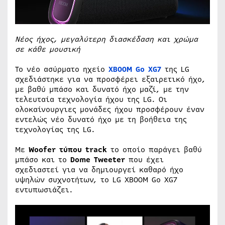
Νέος ήχος, μεγαλύτερη διασκέδαση και χρώμα
σε κάθε μουσική
Το νέο ασύρματο ηχείο
XBOOM
Go
XG
7
της LG
σχεδιάστηκε για να προσφέρει εξαιρετικό ήχο,
με βαθύ μπάσο και δυνατό ήχο μαζί, με την
τελευταία τεχνολογία ήχου της LG. Οι
ολοκαίνουργιες μονάδες ήχου προσφέρουν έναν
εντελώς νέο δυνατό ήχο με τη βοήθεια της
τεχνολογίας της LG.
Με
Woofer
τύπου
track
το οποίο παράγει βαθύ
μπάσο και το
Dome
Tweeter
που έχει
σχεδιαστεί για να δημιουργεί καθαρό ήχο
υψηλών συχνοτήτων, το LG XBOOM Go XG7
εντυπωσιάζει.