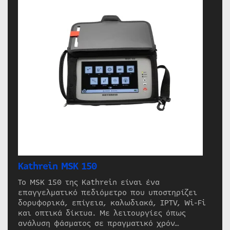
Kathrein MSK 150
Το MSK 150 της Kathrein είναι ένα
επαγγελματικό πεδιόμετρο που υποστηρίζει
δορυφορικά, επίγεια, καλωδιακά, IPTV, Wi-Fi
και οπτικά δίκτυα. Με λειτουργίες όπως
ανάλυση φάσματος σε πραγματικό χρόν…