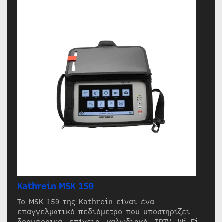
Kathrein MSK 150
Το MSK 150 της Kathrein είναι ένα
επαγγελματικό πεδιόμετρο που υποστηρίζει
δορυφορικά, επίγεια, καλωδιακά, IPTV, Wi-Fi