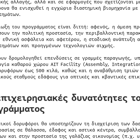
ικής αλλαγής, αλλά και σε εφαρμογές που σχετίζονται μ
ρονα θα ενισχυθεί η εγχώρια διαστημική βιομηχανία μ
τημάτων.
ίωξη του προγράμματος είναι διττή: αφενός, η άμεση π
σουν την πολιτική προστασία, την περιβαλλοντική παρα
ν εθνική ασφάλεια και αφετέρου, η σταδιακή ανάπτυξη 
τημάτων και προηγμένων τεχνολογιών αιχμής.
ουν δρομολογηθεί επενδύσεις σε γραμμές παραγωγής, υ
ργία καθαρού χώρου AIT Facility (Assembly, Integration
ορυφόρων έως 500 κιλά, καθώς και η αναβάθμιση τριών
ικούς σταθμούς εδάφους για οπτικές και κβαντικές επικ
επιχειρησιακές δυνατότητες τ
γράμματος
μικοί δορυφόροι θα υποστηρίζουν τη διαχείριση των δα
ρασίας σε θάλασσα, έδαφος και αστικά κέντρα, συμβάλλ
ων και στην προστασία της γαλάζιας οικονομίας (π.χ. υ