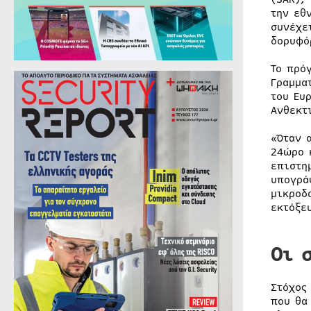
την εθ
συνέχε
δορυφό
Το πρό
Γραμμα
του Ευ
Ανθεκτ
«Όταν 
24ώρο 
επιστη
υπογρά
μικροδ
εκτόξε
Οι 
Στόχος
που θα