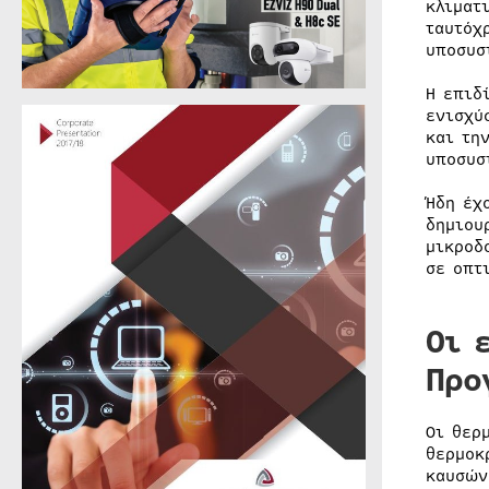
κλιματ
ταυτόχ
υποσυσ
Η επιδ
ενισχύ
και τη
υποσυσ
Ήδη έχ
δημιου
μικροδ
σε οπτ
Οι 
Προ
Οι θερ
θερμοκ
καυσών