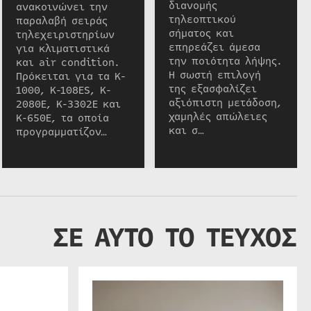
διανομής
ανακοινώνει την
τηλεοπτικού
παραλαβή σειράς
σήματος και
τηλεχειριστηρίων
επηρεάζει άμεσα
για κλιματιστικά
την ποιότητα λήψης.
και air condition.
Η σωστή επιλογή
Πρόκειται για τα K-
της εξασφαλίζει
1000, K-108ES, K-
αξιόπιστη μετάδοση,
2080E, K-3302E και
χαμηλές απώλειες
K-650E, τα οποία
και σ…
προγραμματίζον…
ΣΕ ΑΥΤΟ ΤΟ ΤΕΥΧΟΣ