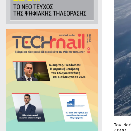
Τον Νο
(SAR),