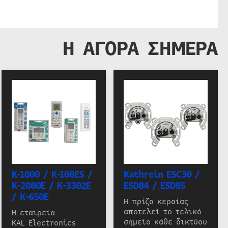
Η ΑΓΟΡΑ ΣΗΜΕΡΑ
K-1000 / K-108ES /
Kathrein ESC30 /
K-2080E / K-3302E
ESD84 / ESD85
/ K-650E
Η πρίζα κεραίας
αποτελεί το τελικό
Η εταιρεία
σημείο κάθε δικτύου
KAL Electronics