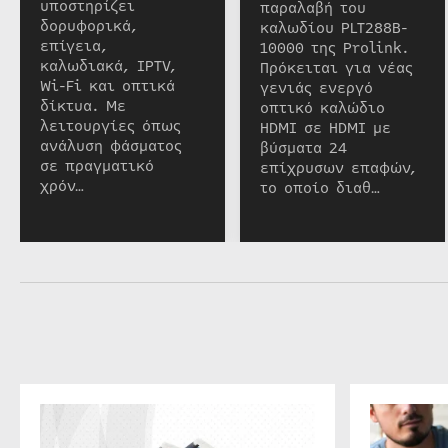
υποστηρίζει
παραλαβή του
δορυφορικά,
καλωδίου PLT288B-
επίγεια,
10000 της Prolink.
καλωδιακά, IPTV,
Πρόκειται για νέας
Wi-Fi και οπτικά
γενιάς ενεργό
δίκτυα. Με
οπτικό καλώδιο
λειτουργίες όπως
HDMI σε HDMI με
ανάλυση φάσματος
βύσματα 24
σε πραγματικό
επίχρυσων επαφών,
χρόν…
το οποίο διαθ…