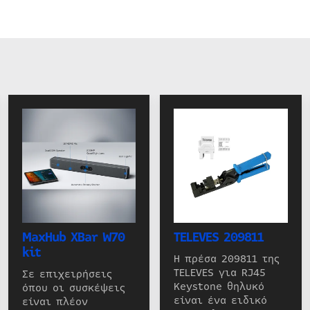
MaxHub XBar W70
TELEVES 209811
kit
Η πρέσα 209811 της
TELEVES για RJ45
Σε επιχειρήσεις
Keystone θηλυκό
όπου οι συσκέψεις
είναι ένα ειδικό
είναι πλέον