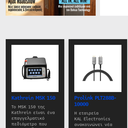
Kathrein MSK 150
Prolink PLT288B-
10000
Το MSK 150 της
Kathrein είναι ένα
Η εταιρεία
επαγγελματικό
KAL Electronics
πεδιόμετρο που
ανακοινώνει νέα