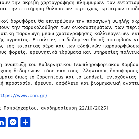
πουν την ακριβή χαρτογράφηση πλημμυρών, τον εντοπισ
και την επιτήρηση θαλάσσιων περιοχών, κρίσιμων υποδ
ικοί δορυφόροι θα επιτρέψουν την παραγωγή υψηλής ακ
σουν την παρακολούθηση των οικοσυστημάτων, των περιο
ροτική παραγωγή μέσω χαρτογράφησης καλλιεργειών, εκ
ής υγρασίας. Επιπλέον, τα δεδομένα θα αξιοποιηθούν γ
ν, της ποιότητας αέρα και των εδαφικών παραμορφώσεω
ους φορείς, ερευνητικά ιδρύματα και υπηρεσίες πολιτικ
 η ανάπτυξη του Κυβερνητικού Γεωπληροφοριακού Κόμβου
άχυση δεδομένων, τόσο από τους ελληνικούς δορυφόρους
μματα όπως το Copernicus και το Landsat, ενισχύοντας
κή προστασία, έρευνα, ασφάλεια και βιομηχανική ανάπτ
https://www.cnn.gr/
ς Παπαζαχαρίου, αναδημοσίευση 22/10/2025)
acebook
LinkedIn
Messenger
Μοιραστείτε