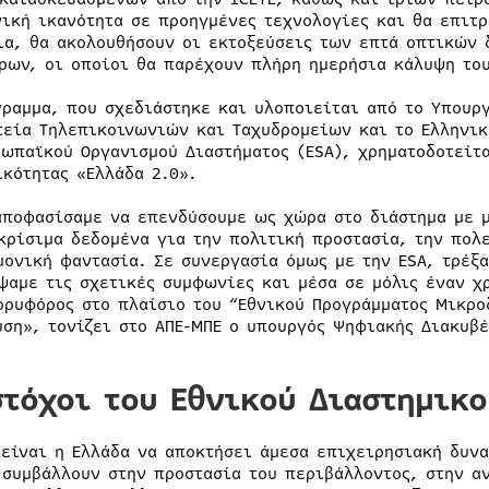
νική ικανότητα σε προηγμένες τεχνολογίες και θα επιτ
ια, θα ακολουθήσουν οι εκτοξεύσεις των επτά οπτικών
ρων, οι οποίοι θα παρέχουν πλήρη ημερήσια κάλυψη το
γραμμα, που σχεδιάστηκε και υλοποιείται από το Υπουρ
τεία Τηλεπικοινωνιών και Ταχυδρομείων και το Ελληνικ
ρωπαϊκού Οργανισμού Διαστήματος (ESA), χρηματοδοτείτ
ικότητας «Ελλάδα 2.0».
αποφασίσαμε να επενδύσουμε ως χώρα στο διάστημα με 
κρίσιμα δεδομένα για την πολιτική προστασία, την πολ
μονική φαντασία. Σε συνεργασία όμως με την ESA, τρέξα
ψαμε τις σχετικές συμφωνίες και μέσα σε μόλις έναν χ
ορυφόρος στο πλαίσιο του “Εθνικού Προγράμματος Μικρο
υση», τονίζει στο ΑΠΕ-ΜΠΕ ο υπουργός Ψηφιακής Διακυβ
στόχοι του Εθνικού Διαστημικ
 είναι η Ελλάδα να αποκτήσει άμεσα επιχειρησιακή δυν
 συμβάλλουν στην προστασία του περιβάλλοντος, στην α