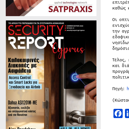
επιτρέ
καθώς 
Οι οπτ
ενισχύ
την αγ
εδαφικ
νησίδω
δημόσι
Τέλος,
και δι
προγρά
πολιτι
Πηγή:
(Κώστα
F