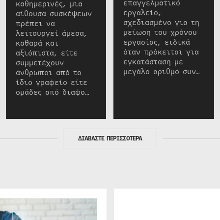
επαγγελματικό
καθημερινές, μια
εργαλείο,
αίθουσα συσκέψεων
σχεδιασμένο για τη
πρέπει να
μείωση του χρόνου
λειτουργεί άμεσα,
εργασίας, ειδικά
καθαρά και
όταν πρόκειται για
αξιόπιστα, είτε
εγκατάσταση με
συμμετέχουν
μεγάλο αριθμό συν…
άνθρωποι από το
ίδιο γραφείο είτε
ομάδες από διαφο…
ΔΙΑΒΑΣΤΕ ΠΕΡΙΣΣΟΤΕΡΑ