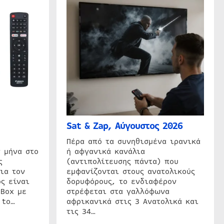
Sat & Zap, Αύγουστος 2026
η
Πέρα από τα συνηθισμένα ιρανικά
 μήνα στο
ή αφγανικά κανάλια
ς
(αντιπολίτευσης πάντα) που
ια τον
εμφανίζονται στους ανατολικούς
ς είναι
δορυφόρους, το ενδιαφέρον
 Box με
στρέφεται στα γαλλόφωνα
 to…
αφρικανικά στις 3 Ανατολικά και
τις 34…