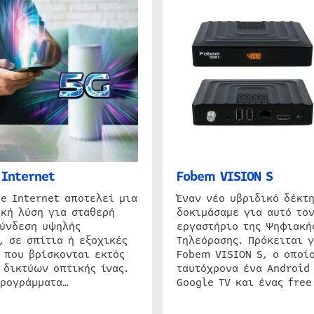
Internet
Fobem VISION S
e Internet αποτελεί μια
Έναν νέο υβριδικό δέκτ
κή λύση για σταθερή
δοκιμάσαμε για αυτό τον
σύνδεση υψηλής
εργαστήριο της Ψηφιακή
, σε σπίτια ή εξοχικές
Τηλεόρασης. Πρόκειται γ
 που βρίσκονται εκτός
Fobem VISION S, ο οποίο
 δικτύων οπτικής ίνας.
ταυτόχρονα ένα Android
προγράμματα…
Google TV και ένας free