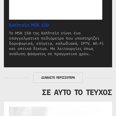
Kathrein MSK 150
Το MSK 150 της Kathrein είναι ένα
επαγγελματικό πεδιόμετρο που υποστηρίζει
δορυφορικά, επίγεια, καλωδιακά, IPTV, Wi-Fi
και οπτικά δίκτυα. Με λειτουργίες όπως
ανάλυση φάσματος σε πραγματικό χρόν…
ΔΙΑΒΑΣΤΕ ΠΕΡΙΣΣΟΤΕΡΑ
ΣΕ ΑΥΤΟ ΤΟ ΤΕΥΧΟΣ