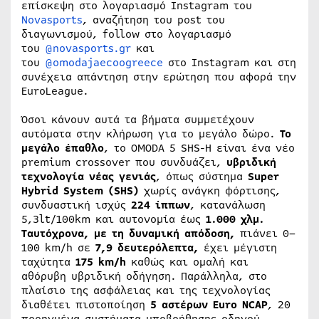
επίσκεψη στο λογαριασμό Instagram του
Novasports
, αναζήτηση του post του
διαγωνισμού, follow στο λογαριασμό
του
@novasports.gr
και
του
@omodajaecoogreece
στο Instagram και στη
συνέχεια απάντηση στην ερώτηση που αφορά την
EuroLeague.
Όσοι κάνουν αυτά τα βήματα συμμετέχουν
αυτόματα στην κλήρωση για το μεγάλο δώρο.
Το
μεγάλο έπαθλο
, το OMODA 5 SHS-H είναι ένα νέο
premium crossover που συνδυάζει,
υβριδική
τεχνολογία νέας γενιάς
, όπως σύστημα
Super
Hybrid System (SHS)
χωρίς ανάγκη φόρτισης,
συνδυαστική ισχύς
224 ίππων
, κατανάλωση
5,3lt/100km και αυτονομία έως
1.000 χλμ.
Ταυτόχρονα, με τη δυναμική απόδοση,
πιάνει 0–
100 km/h σε
7,9 δευτερόλεπτα,
έχει μέγιστη
ταχύτητα
175 km/h
καθώς και ομαλή και
αθόρυβη υβριδική οδήγηση. Παράλληλα, στο
πλαίσιο της ασφάλειας και της τεχνολογίας
διαθέτει πιστοποίηση
5 αστέρων Euro NCAP
, 20
προηγμένα συστήματα υποβοήθησης οδηγού,