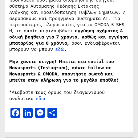
σύστημα Αυτόματης Πέδησης Έκτακτης
Ανάγκης και Προειδοποίηση Τυφλών Σημείων, 7
αερόσακους και προηγμένα συστήματα AI. Για
περισσότερες πληροφορίες για το OMODA 5 SHS-
H, το οποίο περιλαμβάνει
εγγύηση οχήματος &
οδική βοήθεια για 7 χρόνια, καθώς και εγγύηση
μπαταρίας για 8 χρόνια,
όσοι ενδιαφέρονται
μπορούν να μπουν
εδώ
.
M
ην χάνετε στιγμή! Μπείτε στα
social
του
Novasports
(
Instagram
), κάντε
follow
σε
Novasports
&
OMODA
, απαντήστε σωστά και
μπείτε στην κλήρωση για το μεγάλο έπαθλο!
*Διαβάστε τους όρους του διαγωνισμού
αναλυτικά
εδώ
Facebook
LinkedIn
Messenger
Μοιραστείτε