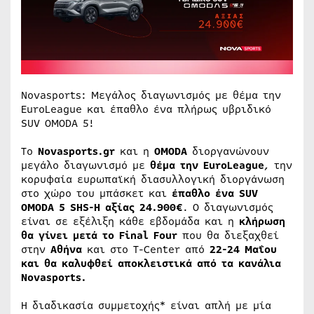
Novasports: Μεγάλος διαγωνισμός με θέμα την
EuroLeague και έπαθλο ένα πλήρως υβριδικό
SUV OMODA 5!
To
Novasports
.
gr
και η
OMOD
Α
διοργανώνουν
μεγάλο διαγωνισμό με
θέμα την
EuroLeague
, την
κορυφαία ευρωπαϊκή διασυλλογική διοργάνωση
στο χώρο του μπάσκετ και
έπαθλο ένα SUV
OMODA 5 SHS-H αξίας 24.900€
. Ο διαγωνισμός
είναι σε εξέλιξη κάθε εβδομάδα και η
κλήρωση
θα γίνει μετά το F
inal
Four
που θα διεξαχθεί
στην
Αθήνα
και στο T-Center από
22-24 Μαΐου
και θα καλυφθεί αποκλειστικά από τα κανάλια
Novasports
.
Η διαδικασία συμμετοχής* είναι απλή με μία