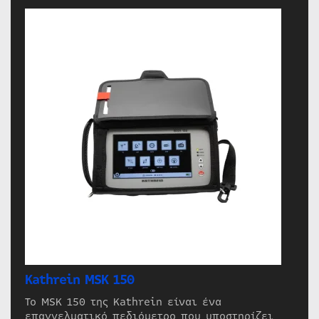
Kathrein MSK 150
Το MSK 150 της Kathrein είναι ένα
επαγγελματικό πεδιόμετρο που υποστηρίζει