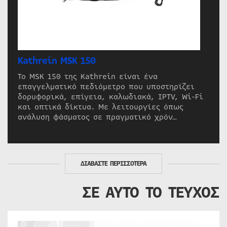
Kathrein MSK 150
Το MSK 150 της Kathrein είναι ένα
επαγγελματικό πεδιόμετρο που υποστηρίζει
δορυφορικά, επίγεια, καλωδιακά, IPTV, Wi-Fi
και οπτικά δίκτυα. Με λειτουργίες όπως
ανάλυση φάσματος σε πραγματικό χρόν…
ΔΙΑΒΑΣΤΕ ΠΕΡΙΣΣΟΤΕΡΑ
ΣΕ ΑΥΤΟ ΤΟ ΤΕΥΧΟΣ