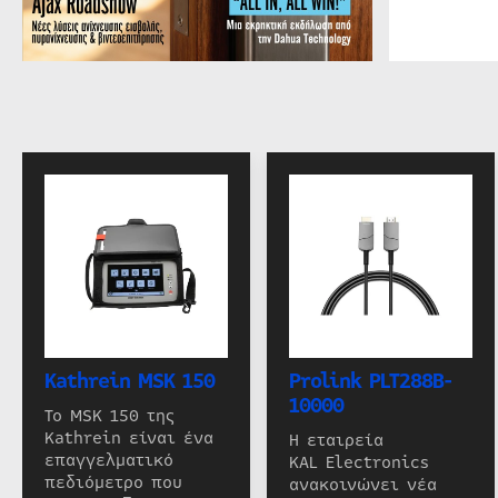
Kathrein MSK 150
Prolink PLT288B-
10000
Το MSK 150 της
Kathrein είναι ένα
Η εταιρεία
επαγγελματικό
KAL Electronics
πεδιόμετρο που
ανακοινώνει νέα