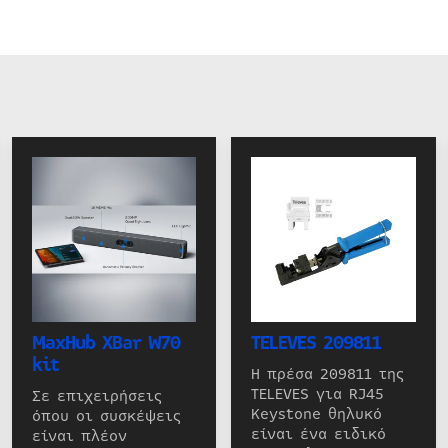
MaxHub XBar W70
TELEVES 209811
kit
Η πρέσα 209811 της
TELEVES για RJ45
Σε επιχειρήσεις
Keystone θηλυκό
όπου οι συσκέψεις
είναι ένα ειδικό
είναι πλέον