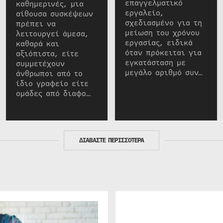
επαγγελματικό
καθημερινές, μια
εργαλείο,
αίθουσα συσκέψεων
σχεδιασμένο για τη
πρέπει να
μείωση του χρόνου
λειτουργεί άμεσα,
εργασίας, ειδικά
καθαρά και
όταν πρόκειται για
αξιόπιστα, είτε
εγκατάσταση με
συμμετέχουν
μεγάλο αριθμό συν…
άνθρωποι από το
ίδιο γραφείο είτε
ομάδες από διαφο…
ΔΙΑΒΑΣΤΕ ΠΕΡΙΣΣΟΤΕΡΑ