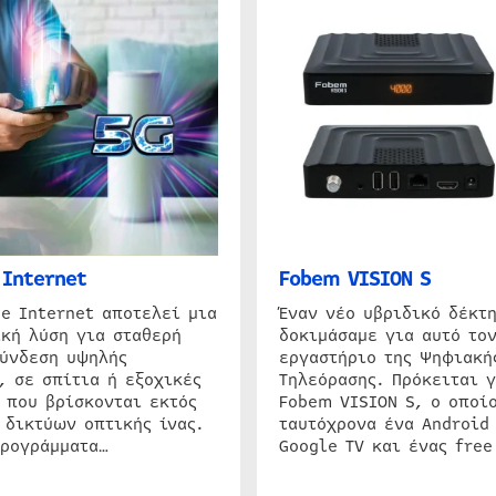
Internet
Fobem VISION S
e Internet αποτελεί μια
Έναν νέο υβριδικό δέκτ
κή λύση για σταθερή
δοκιμάσαμε για αυτό τον
σύνδεση υψηλής
εργαστήριο της Ψηφιακή
, σε σπίτια ή εξοχικές
Τηλεόρασης. Πρόκειται γ
 που βρίσκονται εκτός
Fobem VISION S, ο οποίο
 δικτύων οπτικής ίνας.
ταυτόχρονα ένα Android
προγράμματα…
Google TV και ένας free