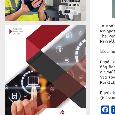
Το πρό
κινημα
The Pe
Farrel
Παρά τ
ήδη δε
a Smal
για το
Kuritzk
Πηγή:
(Κώστα
F