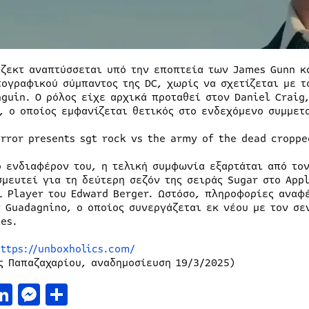
τζεκτ αναπτύσσεται υπό την εποπτεία των James Gunn κα
τογραφικού σύμπαντος της DC, χωρίς να σχετίζεται με τ
nguin. Ο ρόλος είχε αρχικά προταθεί στον Daniel Craig
l, ο οποίος εμφανίζεται θετικός στο ενδεχόμενο συμμετ
ο ενδιαφέρον του, η τελική συμφωνία εξαρτάται από το
σμευτεί για τη δεύτερη σεζόν της σειράς Sugar στο Appl
l Player του Edward Berger. Ωστόσο, πληροφορίες αναφέ
ν Guadagnino, ο οποίος συνεργάζεται εκ νέου με τον σε
es.
https://unboxholics.com/
ς Παπαζαχαρίου, αναδημοσίευση 19/3/2025)
acebook
LinkedIn
Messenger
Μοιραστείτε