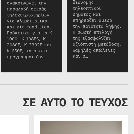
διανομής
ανακοινώνει την
τηλεοπτικού
παραλαβή σειράς
σήματος και
τηλεχειριστηρίων
επηρεάζει άμεσα
για κλιματιστικά
την ποιότητα λήψης.
και air condition.
Η σωστή επιλογή
Πρόκειται για τα K-
της εξασφαλίζει
1000, K-108ES, K-
αξιόπιστη μετάδοση,
2080E, K-3302E και
χαμηλές απώλειες
K-650E, τα οποία
και σ…
προγραμματίζον…
ΣΕ ΑΥΤΟ ΤΟ ΤΕΥΧΟΣ