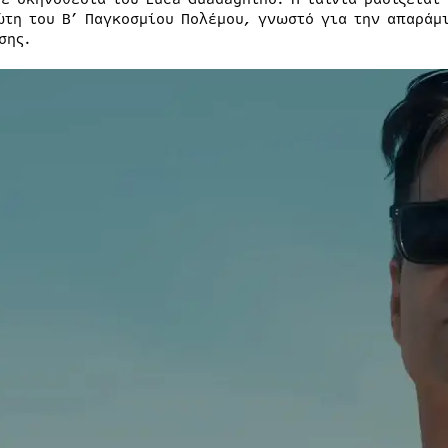
ώτη του Β’ Παγκοσμίου Πολέμου, γνωστό για την απαράμι
σης.