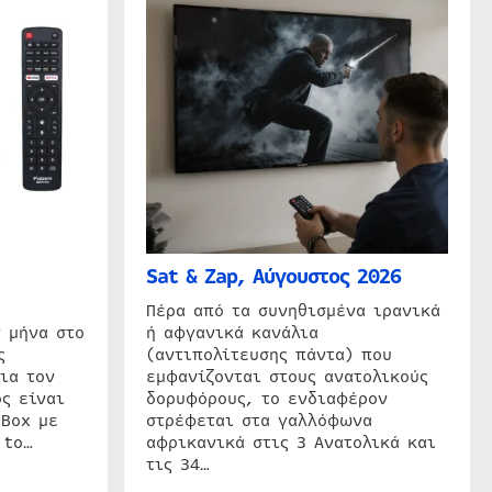
Sat & Zap, Αύγουστος 2026
η
Πέρα από τα συνηθισμένα ιρανικά
 μήνα στο
ή αφγανικά κανάλια
ς
(αντιπολίτευσης πάντα) που
ια τον
εμφανίζονται στους ανατολικούς
ς είναι
δορυφόρους, το ενδιαφέρον
 Box με
στρέφεται στα γαλλόφωνα
 to…
αφρικανικά στις 3 Ανατολικά και
τις 34…