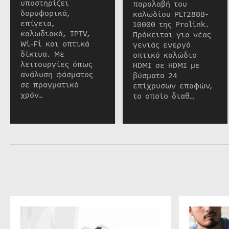
υποστηρίζει
παραλαβή του
δορυφορικά,
καλωδίου PLT288B-
επίγεια,
10000 της Prolink.
καλωδιακά, IPTV,
Πρόκειται για νέας
Wi-Fi και οπτικά
γενιάς ενεργό
δίκτυα. Με
οπτικό καλώδιο
λειτουργίες όπως
HDMI σε HDMI με
ανάλυση φάσματος
βύσματα 24
σε πραγματικό
επίχρυσων επαφών,
χρόν…
το οποίο διαθ…