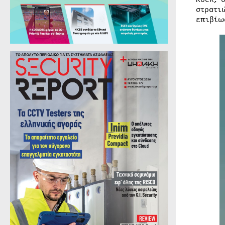
στρατι
επιβίω