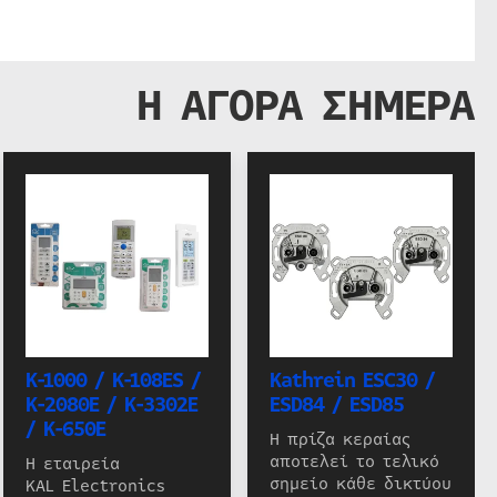
Η ΑΓΟΡΑ ΣΗΜΕΡΑ
K-1000 / K-108ES /
Kathrein ESC30 /
K-2080E / K-3302E
ESD84 / ESD85
/ K-650E
Η πρίζα κεραίας
αποτελεί το τελικό
Η εταιρεία
σημείο κάθε δικτύου
KAL Electronics