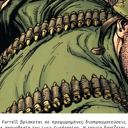
n Farrell βρίσκεται σε προχωρημένες διαπραγματεύσεις 
σε σκηνοθεσία του Luca Guadagnino. Η ταινία βασίζεται