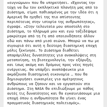
«ευγνώμων» που θα υπηρετήσει. «Έχοντας την
τύχη να δω τον εκπληκτικό πλανήτη μας από το
Διάστημα, είμαι παθιασμένος με την ιδέα ότι η
Αμερική θα ηγηθεί της πιο απίστευτης
περιπέτειας στην ιστορία της ανθρωπότητας»,
έγραψε. «Στην τελευταία μου αποστολή στο
Διάστημα, το πλήρωμά μου και εγώ ταξιδέψαμε
μακρύτερα από τη Γη από οποιονδήποτε άλλον
εδώ και πάνω από μισό αιώνα. Μπορώ να πω με
σιγουριά ότι αυτή η δεύτερη διαστημική εποχή
μόλις ξεκίνησε. Το Διάστημα διαθέτει
απαράμιλλες δυνατότητες για ανακαλύψεις στη
μεταποίηση, τη βιοτεχνολογία, την εξόρυξη,
και ίσως ακόμη και δρόμους προς νέες πηγές
ενέργειας. Θα υπάρξει αναπόφευκτα μια
ακμάζουσα διαστημική οικονομία … που θα
δημιουργήσει ευκαιρίες για αμέτρητους
ανθρώπους να ζήσουν και να εργαστούν στο
Διάστημα. Στη NASA θα επιδιώξουμε με πάθος
αυτές τις δυνατότητες και θα εγκαινιάσουμε μια
εποχή όπου η ανθρωπότητα θα γίνει ένας
πραγματικός διαστημικός πολιτισμός».