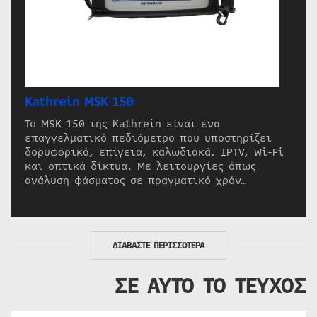
Kathrein MSK 150
Το MSK 150 της Kathrein είναι ένα
επαγγελματικό πεδιόμετρο που υποστηρίζει
δορυφορικά, επίγεια, καλωδιακά, IPTV, Wi-Fi
και οπτικά δίκτυα. Με λειτουργίες όπως
ανάλυση φάσματος σε πραγματικό χρόν…
ΔΙΑΒΑΣΤΕ ΠΕΡΙΣΣΟΤΕΡΑ
ΣΕ ΑΥΤΟ ΤΟ ΤΕΥΧΟΣ