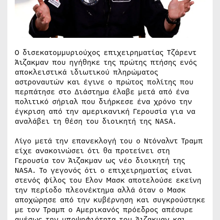
Ο δισεκατομμυριούχος επιχειρηματίας Τζάρεντ
Άιζακμαν που ηγήθηκε της πρώτης πτήσης ενός
αποκλειστικά ιδιωτικού πληρώματος
αστροναυτών και έγινε ο πρώτος πολίτης που
περπάτησε στο Διάστημα έλαβε μετά από ένα
πολιτικό σήριαλ που διήρκεσε ένα χρόνο την
έγκριση από την αμερικανική Γερουσία για να
αναλάβει τη θέση του διοικητή της NASA.
Λίγο μετά την επανεκλογή του ο Ντόναλντ Τραμπ
είχε ανακοινώσει ότι θα προτείνει στη
Γερουσία τον Άιζακμαν ως νέο διοικητή της
NASA. Το γεγονός ότι ο επιχειρηματίας είναι
στενός φίλος του Ελον Μασκ αποτελούσε εκείνη
την περίοδο πλεονέκτημα αλλά όταν ο Μασκ
αποχώρησε από την κυβέρνηση και συγκρούστηκε
με τον Τραμπ ο Αμερικανός πρόεδρος απέσυρε
αμέσως την υποψηφιότητα του Άιζακμαν και