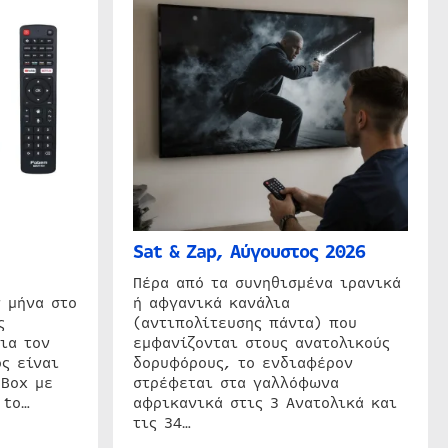
Sat & Zap, Αύγουστος 2026
η
Πέρα από τα συνηθισμένα ιρανικά
 μήνα στο
ή αφγανικά κανάλια
ς
(αντιπολίτευσης πάντα) που
ια τον
εμφανίζονται στους ανατολικούς
ς είναι
δορυφόρους, το ενδιαφέρον
 Box με
στρέφεται στα γαλλόφωνα
 to…
αφρικανικά στις 3 Ανατολικά και
τις 34…