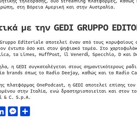
μητικής τηλεόρασης, δύο streaming πλατφόρμες, καθώς 
υρώπη, στη Βόρεια Αμερική και στην Αυστραλία.
τικά με την GEDI GRUPPO EDIT
 Gruppo Editoriale αποτελεί έναν από τους κορυφαίους 
τον έντυπο όσο και στον ψηφιακό τομέα. Στο χαρτοφυλά
ica, τα Limes, HuffPost, il Venerdì, Specchio, D και D
ηλα, η GEDI συγκαταλέγεται στους σημαντικότερους ραδ
ία brands όπως το Radio Deejay, καθώς και τα Radio Ca
ης πλατφόρμας OnePodcast, η GEDI αποτελεί επίσης το
ομένου στην Ιταλία, ενώ δραστηριοποιείται και στον το
 & C. S.p.A.
acebook
LinkedIn
Messenger
Μοιραστείτε