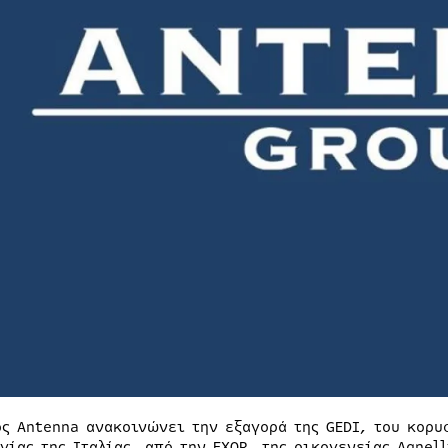
ος Antenna ανακοινώνει την εξαγορά της GEDI, του κορ
γίας της Ιταλίας, από την EXOR, της οικογενείας Agnel