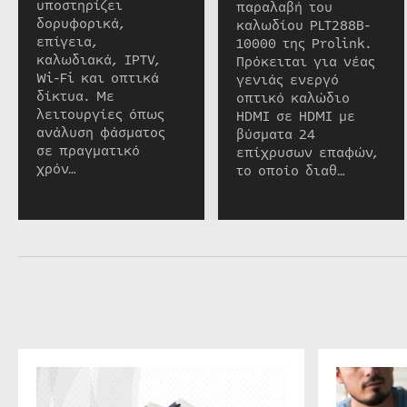
υποστηρίζει
παραλαβή του
δορυφορικά,
καλωδίου PLT288B-
επίγεια,
10000 της Prolink.
καλωδιακά, IPTV,
Πρόκειται για νέας
Wi-Fi και οπτικά
γενιάς ενεργό
δίκτυα. Με
οπτικό καλώδιο
λειτουργίες όπως
HDMI σε HDMI με
ανάλυση φάσματος
βύσματα 24
σε πραγματικό
επίχρυσων επαφών,
χρόν…
το οποίο διαθ…