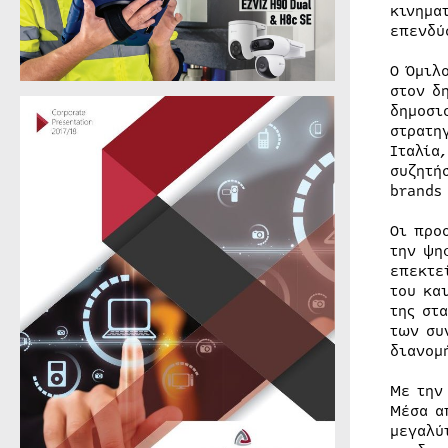
κινημα
επενδύ
Ο Όμιλ
στον δ
δημοσι
στρατη
Ιταλία
συζητή
brands
Οι προ
την ψη
επεκτε
του κα
της στ
των συ
διανομ
Με την
Μέσα α
μεγαλύ