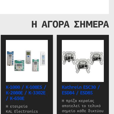
Η ΑΓΟΡΑ ΣΗΜΕΡΑ
K-1000 / K-108ES /
Kathrein ESC30 /
K-2080E / K-3302E
ESD84 / ESD85
/ K-650E
Η πρίζα κεραίας
αποτελεί το τελικό
Η εταιρεία
σημείο κάθε δικτύου
KAL Electronics