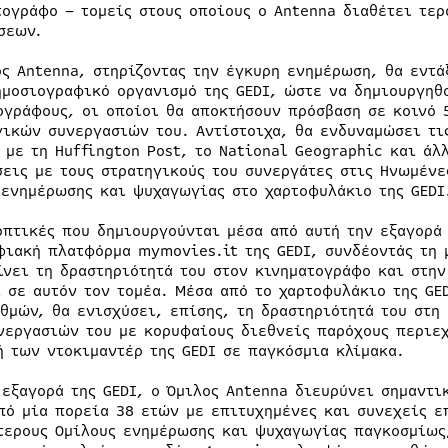
τογράφο – τομείς στους οποίους ο Antenna διαθέτει τε
σεων.
ος Antenna, στηρίζοντας την έγκυρη ενημέρωση, θα εντά
ημοσιογραφικό οργανισμό της GEDI, ώστε να δημιουργηθο
ογράφους, οι οποίοι θα αποκτήσουν πρόσβαση σε κοινό 
γικών συνεργασιών του. Αντίστοιχα, θα ενδυναμώσει τι
, με τη Huffington Post, το National Geographic και άλ
σεις με τους στρατηγικούς του συνεργάτες στις Ηνωμένε
 ενημέρωσης και ψυχαγωγίας στο χαρτοφυλάκιο της GEDI
οπτικές που δημιουργούνται μέσα από αυτή την εξαγορά 
φιακή πλατφόρμα mymovies.it της GEDI, συνδέοντάς τη 
ίνει τη δραστηριότητά του στον κινηματογράφο και στην
ι σε αυτόν τον τομέα. Μέσα από το χαρτοφυλάκιο της G
αθμών, θα ενισχύσει, επίσης, τη δραστηριότητά του στη
νεργασιών του με κορυφαίους διεθνείς παρόχους περιεχ
ή των ντοκιμαντέρ της GEDI σε παγκόσμια κλίμακα.
 εξαγορά της GEDI, ο Όμιλος Antenna διευρύνει σημαντι
πό μία πορεία 38 ετών με επιτυχημένες και συνεχείς ε
τερους Ομίλους ενημέρωσης και ψυχαγωγίας παγκοσμίως