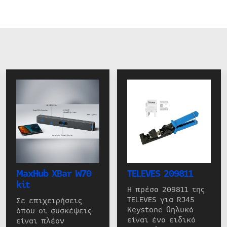
MaxHub XBar W70
TELEVES 209811
kit
Η πρέσα 209811 της
TELEVES για RJ45
Σε επιχειρήσεις
Keystone θηλυκό
όπου οι συσκέψεις
είναι ένα ειδικό
είναι πλέον