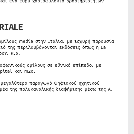
και ένα ευρύ χαρτοφυλάκιο δραστηριοτήτων
ORIALE
ομίλους media στην Ιταλία, με ισχυρή παρουσία
κιό της περιλαμβάνονται εκδόσεις όπως η La
oor, κ.ά.
ιοφωνικούς ομίλους σε εθνικό επίπεδο, με
pital και m2o.
ν μεγαλύτερο παραγωγό ψηφιακού ηχητικού
μέα της πολυκαναλικής διαφήμισης μέσω της A.