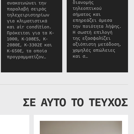
διανομής
ανακοινώνει την
τηλεοπτικού
παραλαβή σειράς
σήματος και
τηλεχειριστηρίων
επηρεάζει άμεσα
για κλιματιστικά
την ποιότητα λήψης.
και air condition.
Η σωστή επιλογή
Πρόκειται για τα K-
της εξασφαλίζει
1000, K-108ES, K-
αξιόπιστη μετάδοση,
2080E, K-3302E και
χαμηλές απώλειες
K-650E, τα οποία
και σ…
προγραμματίζον…
ΣΕ ΑΥΤΟ ΤΟ ΤΕΥΧΟΣ