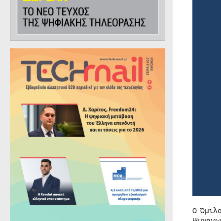
Ο Όμιλ
Ψυχαγω