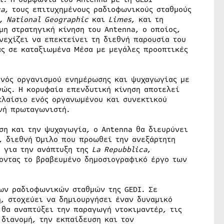
ca
, τους επιτυχημένους ραδιοφωνικούς σταθμούς
a,
National
Geographic
και
Limes
, και τη
μη στρατηγική κίνηση του Antenna, ο οποίος,
νεχίζει να επεκτείνει τη διεθνή παρουσία του
ας σε καταξιωμένα Μέσα με μεγάλες προοπτικές
 ενός οργανισμού ενημέρωσης και ψυχαγωγίας με
νώς. Η κορυφαία επενδυτική κίνηση αποτελεί
πλαίσιο ενός οργανωμένου και συνεκτικού
θνή πρωταγωνιστή.
ση και την ψυχαγωγία, ο Antenna θα διευρύνει
, διεθνή Όμιλο που προωθεί την ανεξάρτητη
ς για την ανάπτυξη της
La
Repubblica
,
ύοντας το βραβευμένο δημοσιογραφικό έργο των
των ραδιοφωνικών σταθμών της GEDI. Σε
, στοχεύει να δημιουργήσει έναν δυναμικό
 θα αναπτύξει την παραγωγή ντοκιμαντέρ, τις
 διανομή, την εκπαίδευση και τον