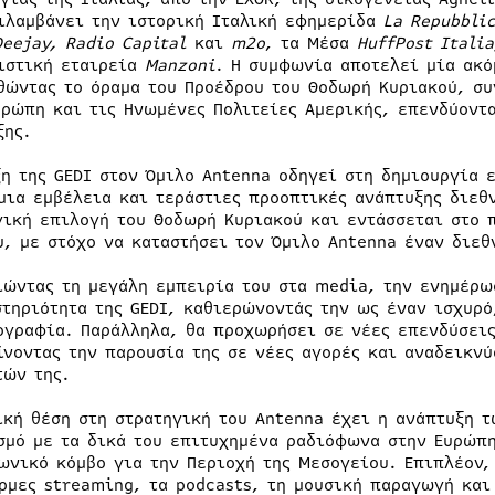
ιλαμβάνει την ιστορική Ιταλική εφημερίδα
La
Repubbli
Deejay,
Radio
Capital
και
m2
o
, τα Μέσα
HuffPost
Itali
ιστική εταιρεία
Manzoni
. Η συμφωνία αποτελεί μία ακό
θώντας το όραμα του Προέδρου του Θοδωρή Κυριακού, συ
υρώπη και τις Ηνωμένες Πολιτείες Αμερικής, επενδύοντ
ξης.
ξη της GEDI στον Όμιλο Antenna οδηγεί στη δημιουργία
μια εμβέλεια και τεράστιες προοπτικές ανάπτυξης διεθ
γική επιλογή του Θοδωρή Κυριακού και εντάσσεται στο 
υ, με στόχο να καταστήσει τον Όμιλο Antenna έναν διε
ιώντας τη μεγάλη εμπειρία του στα media, την ενημέρω
στηριότητα της GEDI, καθιερώνοντάς την ως έναν ισχυρό
ογραφία. Παράλληλα, θα προχωρήσει σε νέες επενδύσει
ίνοντας την παρουσία της σε νέες αγορές και αναδεικν
τών της.
ική θέση στη στρατηγική του Antenna έχει η ανάπτυξη 
σμό με τα δικά του επιτυχημένα ραδιόφωνα στην Ευρώπη
ωνικό κόμβο για την Περιοχή της Μεσογείου. Επιπλέον,
ρμες streaming, τα podcasts, τη μουσική παραγωγή και