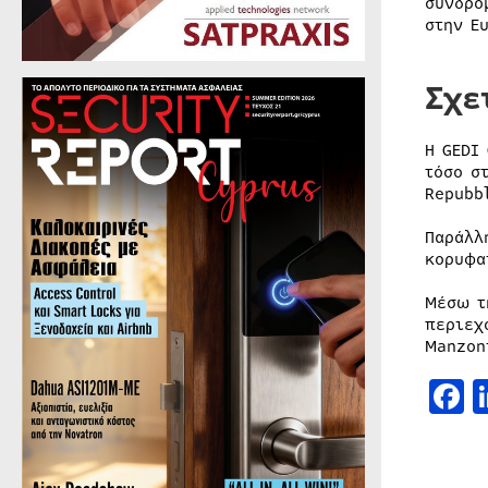
συνδρο
στην Ε
Σχε
Η GEDI
τόσο σ
Repubbl
Παράλλ
κορυφα
Μέσω τ
περιεχ
Manzoni
F