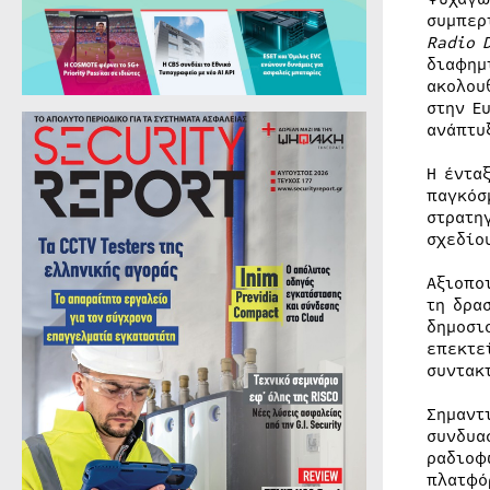
συμπερ
Radio
διαφημ
ακολου
στην Ε
ανάπτυ
Η έντα
παγκόσ
στρατη
σχεδίο
Αξιοπο
τη δρα
δημοσι
επεκτε
συντακ
Σημαντ
συνδυα
ραδιοφ
πλατφό