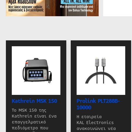
Kathrein MSK 150
Prolink PLT288B-
10000
Το MSK 150 της
Kathrein είναι ένα
Η εταιρεία
επαγγελματικό
KAL Electronics
πεδιόμετρο που
ανακοινώνει νέα