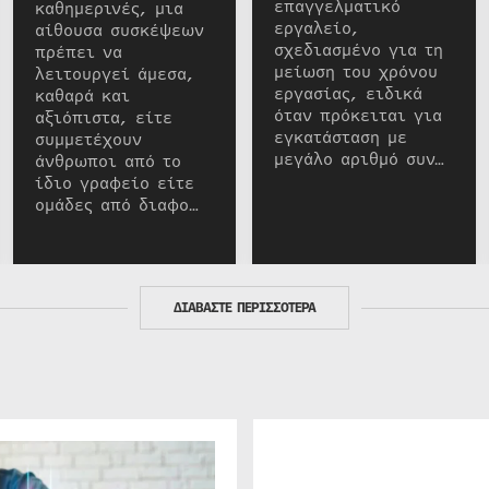
επαγγελματικό
καθημερινές, μια
εργαλείο,
αίθουσα συσκέψεων
σχεδιασμένο για τη
πρέπει να
μείωση του χρόνου
λειτουργεί άμεσα,
εργασίας, ειδικά
καθαρά και
όταν πρόκειται για
αξιόπιστα, είτε
εγκατάσταση με
συμμετέχουν
μεγάλο αριθμό συν…
άνθρωποι από το
ίδιο γραφείο είτε
ομάδες από διαφο…
ΔΙΑΒΑΣΤΕ ΠΕΡΙΣΣΟΤΕΡΑ