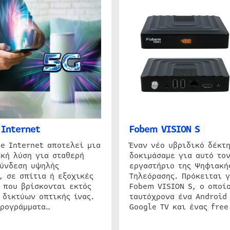
Internet
Fobem VISION S
e Internet αποτελεί μια
Έναν νέο υβριδικό δέκτ
κή λύση για σταθερή
δοκιμάσαμε για αυτό τον
σύνδεση υψηλής
εργαστήριο της Ψηφιακή
, σε σπίτια ή εξοχικές
Τηλεόρασης. Πρόκειται γ
 που βρίσκονται εκτός
Fobem VISION S, ο οποίο
 δικτύων οπτικής ίνας.
ταυτόχρονα ένα Android
προγράμματα…
Google TV και ένας free