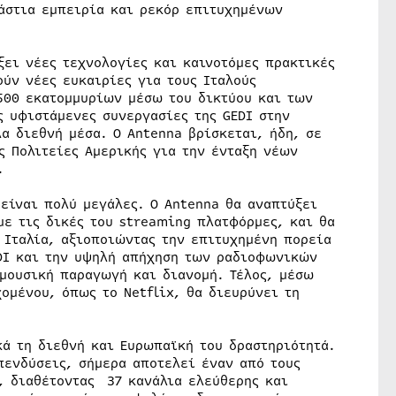
ράστια εμπειρία και ρεκόρ επιτυχημένων
ξει νέες τεχνολογίες και καινοτόμες πρακτικές
ύν νέες ευκαιρίες για τους Ιταλούς
500 εκατομμυρίων μέσω του δικτύου και των
ς υφιστάμενες συνεργασίες της GEDI στην
λα διεθνή μέσα. Ο Antenna βρίσκεται, ήδη, σε
ς Πολιτείες Αμερικής για την ένταξη νέων
.
είναι πολύ μεγάλες. Ο Antenna θα αναπτύξει
με τις δικές του streaming πλατφόρμες, και θα
 Ιταλία, αξιοποιώντας την επιτυχημένη πορεία
EDI και την υψηλή απήχηση των ραδιοφωνικών
 μουσική παραγωγή και διανομή. Τέλος, μέσω
ομένου, όπως το Netflix, θα διευρύνει τη
κά τη διεθνή και Ευρωπαϊκή του δραστηριότητά.
πενδύσεις, σήμερα αποτελεί έναν από τους
, διαθέτοντας 37 κανάλια ελεύθερης και