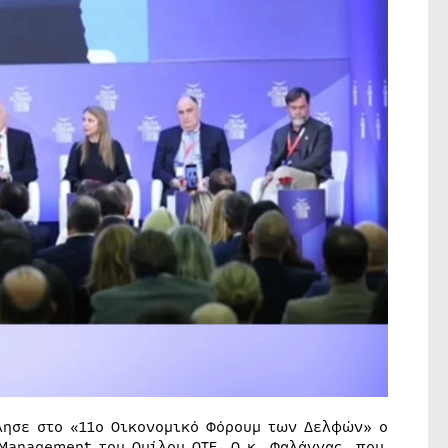
λησε στο «11ο Οικονομικό Φόρουμ των Δελφών» ο
Management του Ομίλου ΟΤΕ. Ο κ. Φαλάγγας, που