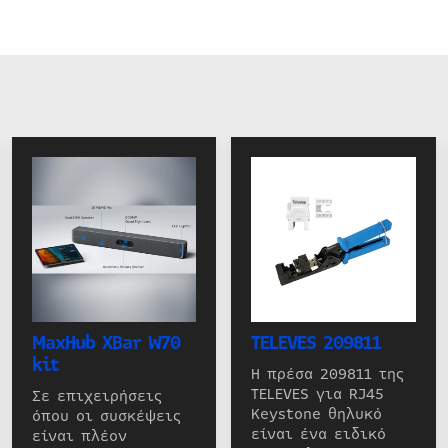
MaxHub XBar W70
TELEVES 209811
kit
Η πρέσα 209811 της
TELEVES για RJ45
Σε επιχειρήσεις
Keystone θηλυκό
όπου οι συσκέψεις
είναι ένα ειδικό
είναι πλέον