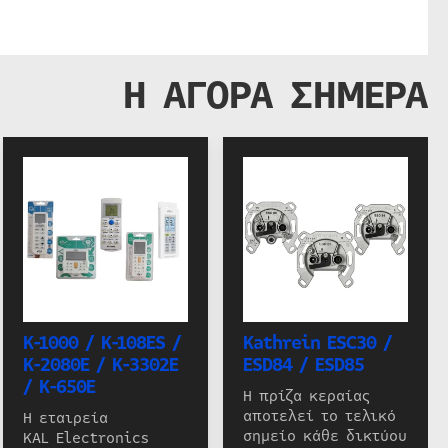
Η ΑΓΟΡΑ ΣΗΜΕΡΑ
K-1000 / K-108ES /
Kathrein ESC30 /
K-2080E / K-3302E
ESD84 / ESD85
/ K-650E
Η πρίζα κεραίας
αποτελεί το τελικό
Η εταιρεία
σημείο κάθε δικτύου
KAL Electronics