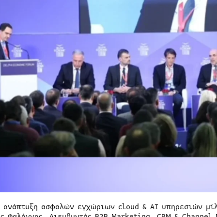
ν ανάπτυξη ασφαλών εγχώριων cloud & AI υπηρεσιών μί
ος Φαλάγγας, Διευθυντής B2B Marketing, CRM & Channel 