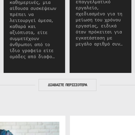
επαγγελματικό
καθημερινές, μια
εργαλείο,
αίθουσα συσκέψεων
σχεδιασμένο για τη
πρέπει να
μείωση του χρόνου
λειτουργεί άμεσα,
εργασίας, ειδικά
καθαρά και
όταν πρόκειται για
αξιόπιστα, είτε
εγκατάσταση με
συμμετέχουν
μεγάλο αριθμό συν…
άνθρωποι από το
ίδιο γραφείο είτε
ομάδες από διαφο…
ΔΙΑΒΑΣΤΕ ΠΕΡΙΣΣΟΤΕΡΑ