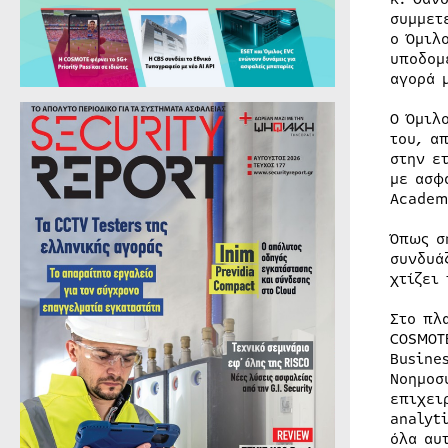
συμμετ
ο Όμιλ
υποδομ
αγορά 
Ο Όμιλ
του, α
στην ε
με ασφ
Academ
Όπως σ
συνδυά
χτίζει
Στο πλ
COSMOT
Busine
Νοημοσ
επιχει
analyt
όλα αυ