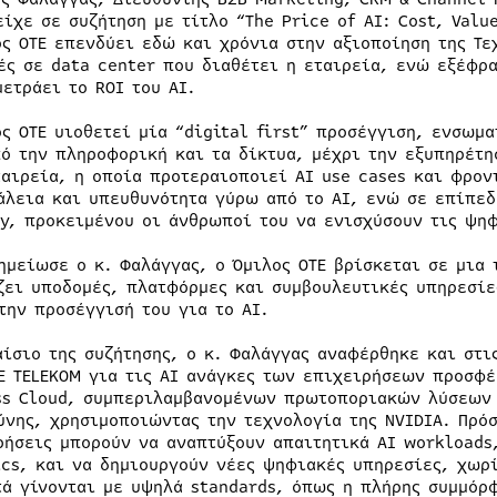
είχε σε συζήτηση με τίτλο “The Price of AI: Cost, Valu
ος ΟΤΕ επενδύει εδώ και χρόνια στην αξιοποίηση της Τε
ές σε data center που διαθέτει η εταιρεία, ενώ εξέφρα
μετράει το ROI του AI.
ος ΟΤΕ υιοθετεί μία “digital first” προσέγγιση, ενσωμ
πό την πληροφορική και τα δίκτυα, μέχρι την εξυπηρέτη
ταιρεία, η οποία προτεραιοποιεί AI use cases και φρον
άλεια και υπευθυνότητα γύρω από το ΑΙ, ενώ σε επίπεδ
y, προκειμένου οι άνθρωποί του να ενισχύσουν τις ψηφ
ημείωσε ο κ. Φαλάγγας, ο Όμιλος ΟΤΕ βρίσκεται σε μια
ζει υποδομές, πλατφόρμες και συμβουλευτικές υπηρεσίε
 την προσέγγισή του για το AI.
αίσιο της συζήτησης, ο κ. Φαλάγγας αναφέρθηκε και στι
E TELEKOM για τις ΑΙ ανάγκες των επιχειρήσεων προσφέ
ss Cloud, συμπεριλαμβανομένων πρωτοποριακών λύσεων 
ύνης, χρησιμοποιώντας την τεχνολογία της NVIDIA. Πρό
ρήσεις μπορούν να αναπτύξουν απαιτητικά ΑΙ workloads
ics, και να δημιουργούν νέες ψηφιακές υπηρεσίες, χωρί
τά γίνονται με υψηλά standards, όπως η πλήρης συμμόρ