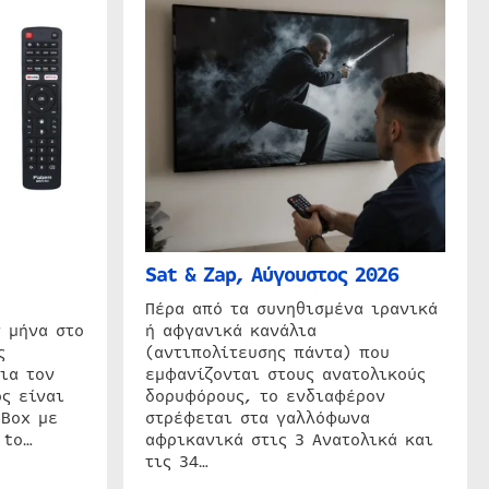
Sat & Zap, Αύγουστος 2026
η
Πέρα από τα συνηθισμένα ιρανικά
 μήνα στο
ή αφγανικά κανάλια
ς
(αντιπολίτευσης πάντα) που
ια τον
εμφανίζονται στους ανατολικούς
ς είναι
δορυφόρους, το ενδιαφέρον
 Box με
στρέφεται στα γαλλόφωνα
 to…
αφρικανικά στις 3 Ανατολικά και
τις 34…