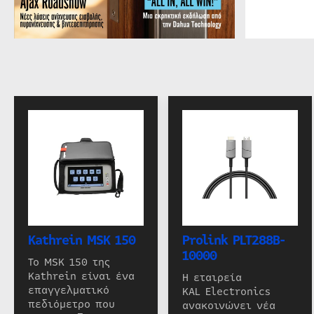
Kathrein MSK 150
Prolink PLT288B-
10000
Το MSK 150 της
Kathrein είναι ένα
Η εταιρεία
επαγγελματικό
KAL Electronics
πεδιόμετρο που
ανακοινώνει νέα