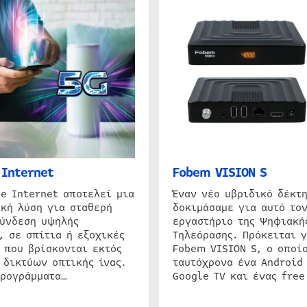
Internet
Fobem VISION S
e Internet αποτελεί μια
Έναν νέο υβριδικό δέκτ
κή λύση για σταθερή
δοκιμάσαμε για αυτό τον
σύνδεση υψηλής
εργαστήριο της Ψηφιακή
, σε σπίτια ή εξοχικές
Τηλεόρασης. Πρόκειται γ
 που βρίσκονται εκτός
Fobem VISION S, ο οποίο
 δικτύων οπτικής ίνας.
ταυτόχρονα ένα Android
προγράμματα…
Google TV και ένας free