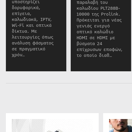
υποστηρίζει
παραλαβή του
δορυφορικά,
καλωδίου PLT288B-
επίγεια,
10000 της Prolink.
καλωδιακά, IPTV,
Πρόκειται για νέας
Wi-Fi και οπτικά
γενιάς ενεργό
δίκτυα. Με
οπτικό καλώδιο
λειτουργίες όπως
HDMI σε HDMI με
ανάλυση φάσματος
βύσματα 24
σε πραγματικό
επίχρυσων επαφών,
χρόν…
το οποίο διαθ…