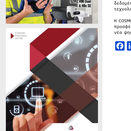
δεδομέ
τεχνολ
Η COSM
προσφέ
νέα ψη
F