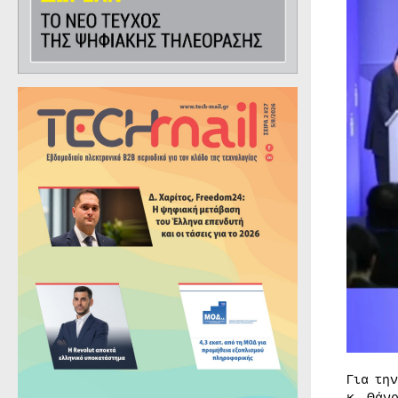
Για τη
κ. Θάν