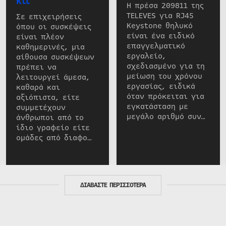
kit
Η πρέσα 209811 της
TELEVES για RJ45
Σε επιχειρήσεις
Keystone θηλυκό
όπου οι συσκέψεις
είναι ένα ειδικό
είναι πλέον
επαγγελματικό
καθημερινές, μια
εργαλείο,
αίθουσα συσκέψεων
σχεδιασμένο για τη
πρέπει να
μείωση του χρόνου
λειτουργεί άμεσα,
εργασίας, ειδικά
καθαρά και
όταν πρόκειται για
αξιόπιστα, είτε
εγκατάσταση με
συμμετέχουν
μεγάλο αριθμό συν…
άνθρωποι από το
ίδιο γραφείο είτε
ομάδες από διαφο…
ΔΙΑΒΑΣΤΕ ΠΕΡΙΣΣΟΤΕΡΑ