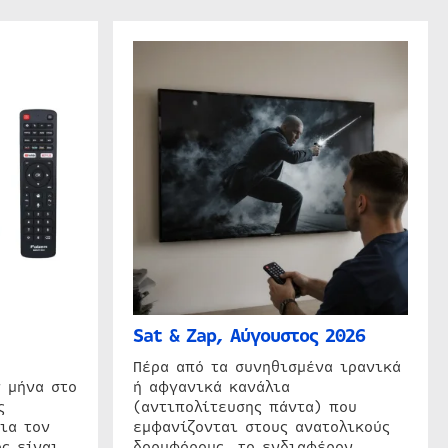
Sat & Zap, Αύγουστος 2026
η
Πέρα από τα συνηθισμένα ιρανικά
 μήνα στο
ή αφγανικά κανάλια
ς
(αντιπολίτευσης πάντα) που
ια τον
εμφανίζονται στους ανατολικούς
ς είναι
δορυφόρους, το ενδιαφέρον