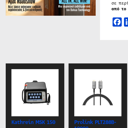
σε περ
από το
F
Kathrein MSK 150
Prolink PLT288B-