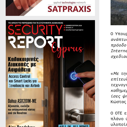
Ο Υπου
ανάπτυ
πρόοδο
Intern
σχεδια
«
Με τη
επίτευ
τεχνογ
καθημε
ίσες ψ
Κώστας
Ο ΟΤΕ 
πλάνο 
υλοποί