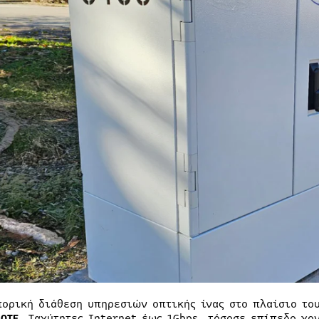
πορική διάθεση υπηρεσιών οπτικής ίνας στο πλαίσιο το
 ΟΤΕ.
Ταχύτητες Internet έως 1Gbps, τόσοσε επίπεδο χον