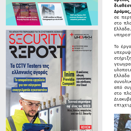
διαθέσ
Δράμας
σε περ
στο πλ
Ελλάδα
υπηρεσ
Το έργ
υπερυψ
στήριξ
γεωγρα
υλοποι
Ελλάδα
συνολι
από συ
στο πλ
Διακυβ
επιχει