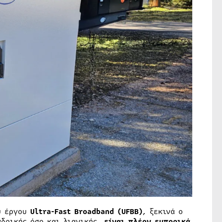
υ έργου
Ultra-Fast Broadband (UFBB)
, ξεκινά ο
δρικής όσο και λιανικής,
είναι πλέον εμπορικά