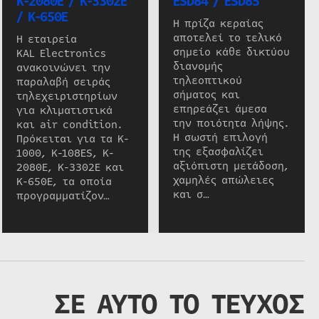
K-2080E / K-3302E
ESD84 / ESD85
/ K-650E
Η πρίζα κεραίας
αποτελεί το τελικό
Η εταιρεία
σημείο κάθε δικτύου
KAL Electronics
διανομής
ανακοινώνει την
τηλεοπτικού
παραλαβή σειράς
σήματος και
τηλεχειριστηρίων
επηρεάζει άμεσα
για κλιματιστικά
την ποιότητα λήψης.
και air condition.
Η σωστή επιλογή
Πρόκειται για τα K-
της εξασφαλίζει
1000, K-108ES, K-
αξιόπιστη μετάδοση,
2080E, K-3302E και
χαμηλές απώλειες
K-650E, τα οποία
και σ…
προγραμματίζον…
ΣΕ ΑΥΤΟ ΤΟ ΤΕΥΧΟΣ