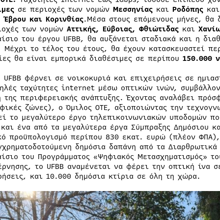
ιμες
σε περιοχές των νομών
Μεσσηνίας
και
Ροδόπης
και
, Έβρου και Κορινθίας
.Μέσα στους επόμενους μήνες, θα 
ιοχές των νομών
Αττικής, Εύβοιας, Φθιώτιδας
και
Χανί
αίσιο του έργου UFBB, θα αυξάνεται σταδιακά και η δια
. Μέχρι το τέλος του έτους, θα έχουν κατασκευαστεί πε
ίες θα είναι εμπορικά διαθέσιμες σε περίπου
150.000 
ο UFBB φέρνει σε νοικοκυριά και επιχειρήσεις σε ημιασ
ηλές ταχύτητες internet μέσω οπτικών ινών, συμβάλλον
η της περιφερειακής ανάπτυξης. Έχοντας αναλάβει πρόσφ
φικές ζώνες), ο Όμιλος ΟΤΕ, αξιοποιώντας την τεχνογν
εί το μεγαλύτερο έργο τηλεπικοινωνιακών υποδομών πο
 και ένα από τα μεγαλύτερα έργα Σύμπραξης Δημόσιου κ
κό προϋπολογισμό περίπου 830 εκατ. ευρώ (πλέον ΦΠΑ),
γχρηματοδοτούμενη δημόσια δαπάνη από τα Διαρθρωτικά 
αίσιο του Προγράμματος «Ψηφιακός Μετασχηματισμός» το
έρνησης, το UFBB αναμένεται να φέρει την οπτική ίνα σ
ρήσεις, και 10.000 δημόσια κτίρια σε όλη τη χώρα.