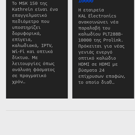
10000
Το MSK 150 της
Kathrein είναι ένα
Η εταιρεία
επαγγελματικό
KAL Electronics
πεδιόμετρο που
ανακοινώνει νέα
υποστηρίζει
παραλαβή του
δορυφορικά,
καλωδίου PLT288B-
επίγεια,
10000 της Prolink.
καλωδιακά, IPTV,
Πρόκειται για νέας
Wi-Fi και οπτικά
γενιάς ενεργό
δίκτυα. Με
οπτικό καλώδιο
λειτουργίες όπως
HDMI σε HDMI με
ανάλυση φάσματος
βύσματα 24
σε πραγματικό
επίχρυσων επαφών,
χρόν…
το οποίο διαθ…