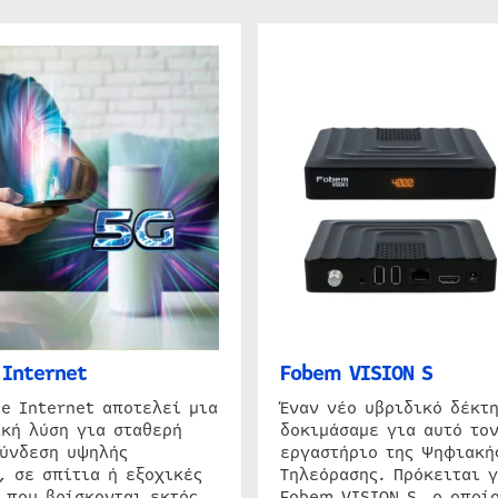
Internet
Fobem VISION S
e Internet αποτελεί μια
Έναν νέο υβριδικό δέκτ
κή λύση για σταθερή
δοκιμάσαμε για αυτό τον
σύνδεση υψηλής
εργαστήριο της Ψηφιακή
, σε σπίτια ή εξοχικές
Τηλεόρασης. Πρόκειται γ
 που βρίσκονται εκτός
Fobem VISION S, ο οποίο