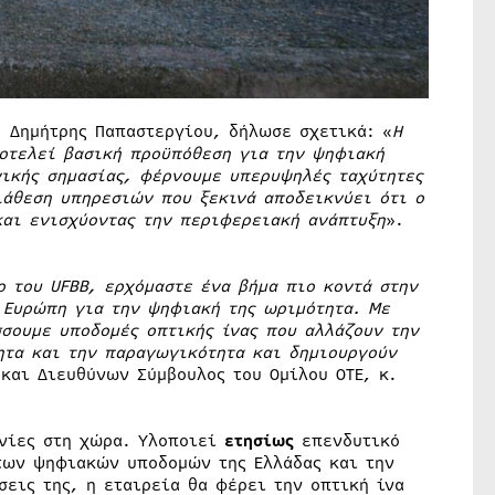
. Δημήτρης Παπαστεργίου, δήλωσε σχετικά: «
Η
οτελεί βασική προϋπόθεση για την ψηφιακή
νικής σημασίας, φέρνουμε υπερυψηλές ταχύτητες
ιάθεση υπηρεσιών που ξεκινά αποδεικνύει ότι ο
και ενισχύοντας την περιφερειακή ανάπτυξη
».
ο του UFBB, ερχόμαστε ένα βήμα πιο κοντά στην
ν Ευρώπη για την ψηφιακή της ωριμότητα. Με
σουμε υποδομές οπτικής ίνας που αλλάζουν την
ητα και την παραγωγικότητα και δημιουργούν
και Διευθύνων Σύμβουλος του Ομίλου ΟΤΕ, κ.
ωνίες στη χώρα. Υλοποιεί
ετησίως
επενδυτικό
των ψηφιακών υποδομών της Ελλάδας και την
σεις της, η εταιρεία θα φέρει την οπτική ίνα