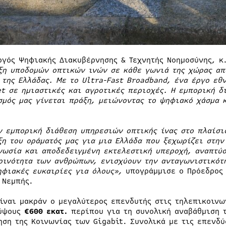
ργός Ψηφιακής Διακυβέρνησης & Τεχνητής Νοημοσύνης, κ
ξη υποδομών οπτικών ινών σε κάθε γωνιά της χώρας απ
 της Ελλάδας. Με το Ultra-Fast Broadband, ένα έργο εθ
et σε ημιαστικές και αγροτικές περιοχές. Η εμπορική δ
σμός μας γίνεται πράξη, μειώνοντας το ψηφιακό χάσμα 
ν εμπορική διάθεση υπηρεσιών οπτικής ίνας στο πλαίσι
ξη του οράματός μας για μια Ελλάδα που ξεχωρίζει στη
νωσία και αποδεδειγμένη εκτελεστική υπεροχή, αναπτύσ
ρινότητα των ανθρώπων, ενισχύουν την ανταγωνιστικότ
ηφιακές ευκαιρίες για όλους»,
υπογράμμισε ο Πρόεδρος 
 Νεμπής.
είναι μακράν ο μεγαλύτερος επενδυτής στις τηλεπικοιν
ύψους
€600 εκατ.
περίπου για τη συνολική αναβάθμιση 
ηση της Κοινωνίας των Gigabit. Συνολικά με τις επενδύ