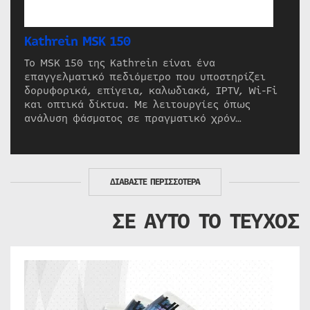
Kathrein MSK 150
Το MSK 150 της Kathrein είναι ένα
επαγγελματικό πεδιόμετρο που υποστηρίζει
δορυφορικά, επίγεια, καλωδιακά, IPTV, Wi-Fi
και οπτικά δίκτυα. Με λειτουργίες όπως
ανάλυση φάσματος σε πραγματικό χρόν…
ΔΙΑΒΑΣΤΕ ΠΕΡΙΣΣΟΤΕΡΑ
ΣΕ ΑΥΤΟ ΤΟ ΤΕΥΧΟΣ