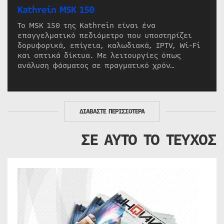
Kathrein MSK 150
Το MSK 150 της Kathrein είναι ένα
επαγγελματικό πεδιόμετρο που υποστηρίζει
δορυφορικά, επίγεια, καλωδιακά, IPTV, Wi-Fi
και οπτικά δίκτυα. Με λειτουργίες όπως
ανάλυση φάσματος σε πραγματικό χρόν…
ΔΙΑΒΑΣΤΕ ΠΕΡΙΣΣΟΤΕΡΑ
ΣΕ ΑΥΤΟ ΤΟ ΤΕΥΧΟΣ