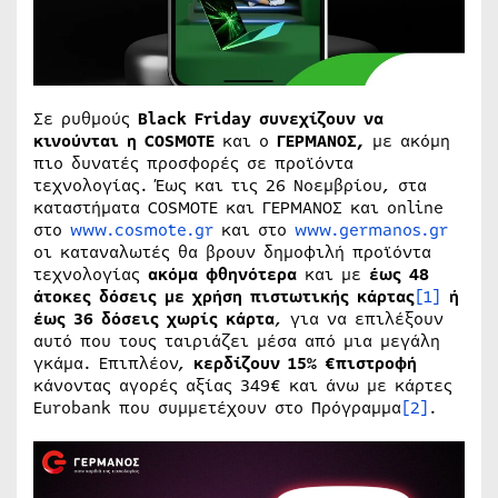
Σε ρυθμούς
Black Friday συνεχίζουν να
κινούνται η
COSMOTE
και ο
ΓΕΡΜΑΝΟΣ,
με ακόμη
πιο δυνατές προσφορές σε προϊόντα
τεχνολογίας. Έως και τις 26 Νοεμβρίου, στα
καταστήματα COSMOTE και ΓΕΡΜΑΝΟΣ και online
στο
www.cosmote.gr
και στο
www.germanos.gr
οι καταναλωτές θα βρουν δημοφιλή προϊόντα
τεχνολογίας
ακόμα
φθηνότερα
και με
έως 48
άτοκες δόσεις με χρήση πιστωτικής κάρτας
[1]
ή
έως 36 δόσεις χωρίς κάρτα
, για να επιλέξουν
αυτό που τους ταιριάζει μέσα από μια μεγάλη
γκάμα. Επιπλέον,
κερδίζουν
15% €πιστροφή
κάνοντας αγορές αξίας 349€ και άνω με κάρτες
Eurobank που συμμετέχουν στο Πρόγραμμα
[2]
.