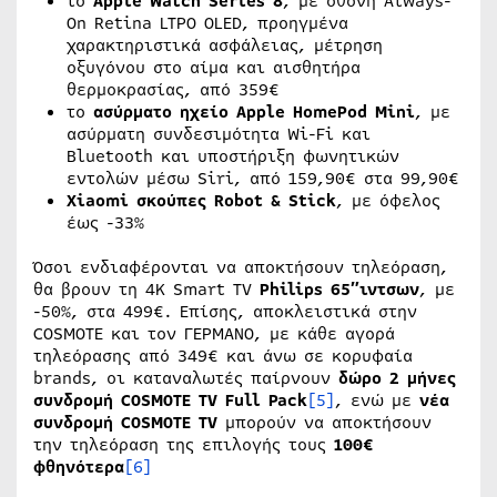
το
Apple
Watch
Series
8
, με οθόνη Always-
On Retina LTPO OLED, προηγμένα
χαρακτηριστικά ασφάλειας, μέτρηση
οξυγόνου στο αίμα και αισθητήρα
θερμοκρασίας, από 359€
το
ασύρματο ηχείο
Apple
HomePod Mini
, με
ασύρματη συνδεσιμότητα Wi-Fi και
Bluetooth και υποστήριξη φωνητικών
εντολών μέσω Siri, από 159,90€ στα 99,90€
Xiaomi
σκούπες
Robot
&
Stick
, με όφελος
έως -33%
Όσοι ενδιαφέρονται να αποκτήσουν τηλεόραση,
θα βρουν τη 4Κ Smart TV
Philips
65″ιντσων
, με
-50%, στα 499€. Επίσης, αποκλειστικά στην
COSMOTE και τον ΓΕΡΜΑΝΟ, με κάθε αγορά
τηλεόρασης από 349€ και άνω σε κορυφαία
brands, οι καταναλωτές παίρνουν
δώρο 2 μήνες
συνδρομή
COSMOTE TV Full Pack
[5]
, ενώ με
νέα
συνδρομή
COSMOTE
TV
μπορούν να αποκτήσουν
την τηλεόραση της επιλογής τους
100€
φθηνότερα
[6]