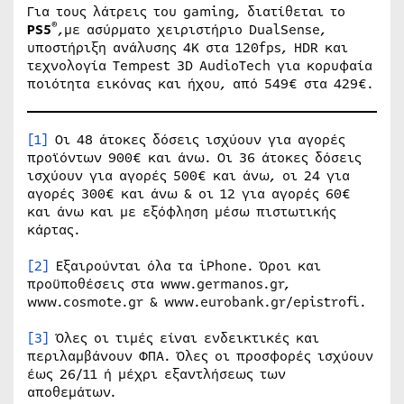
Για τους λάτρεις του gaming, διατίθεται το
®
PS5
,με ασύρματο χειριστήριο DualSense,
υποστήριξη ανάλυσης 4Κ στα 120fps, HDR και
τεχνολογία Tempest 3D AudioTech για κορυφαία
ποιότητα εικόνας και ήχου, από 549€ στα 429€.
[1]
Οι 48 άτοκες δόσεις ισχύουν για αγορές
προϊόντων 900€ και άνω. Οι 36 άτοκες δόσεις
ισχύουν για αγορές 500€ και άνω, οι 24 για
αγορές 300€ και άνω & οι 12 για αγορές 60€
και άνω και με εξόφληση μέσω πιστωτικής
κάρτας.
[2]
Εξαιρούνται όλα τα iPhone. Όροι και
προϋποθέσεις στα www.germanos.gr,
www.cosmote.gr & www.eurobank.gr/epistrofi.
[3]
Όλες οι τιμές είναι ενδεικτικές και
περιλαμβάνουν ΦΠΑ. Όλες οι προσφορές ισχύουν
έως 26/11 ή μέχρι εξαντλήσεως των
αποθεμάτων.