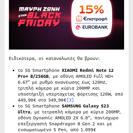
Ειδικότερα, οι καταναλωτές θα βρουν:
το 5G Smartphone
XIAOMI
Redmi
Note
12
Pro
+ 8/256
GB
, με οθόνη AMOLED Full HD+
6.67” με ρυθμό ανανέωσης έως 120Hz,
τριπλή κάμερα με κύρια 200MP και
υποστήριξη υπερταχείας φόρτισης 120W, από
449,90€ στα 349,90€
[3]
το 5G Smartphone
SAMSUNG
Galaxy
S
23
Ultra
, με τετραπλή κάμερα με κύρια 200MP,
οθόνη Dynamic AMOLED 2X 6.8”, πανίσχυρο
επεξεργαστή Snapdragon 8 Gen 2 και με
ενσωματωμένο S Pen, από 1.099€