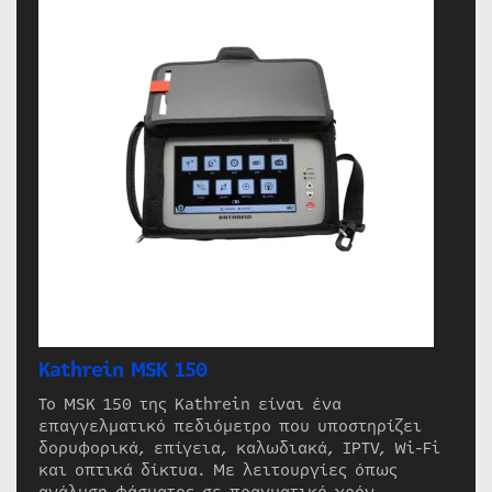
Kathrein MSK 150
Το MSK 150 της Kathrein είναι ένα
επαγγελματικό πεδιόμετρο που υποστηρίζει
δορυφορικά, επίγεια, καλωδιακά, IPTV, Wi-Fi
και οπτικά δίκτυα. Με λειτουργίες όπως
ανάλυση φάσματος σε πραγματικό χρόν…