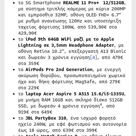
το 5G Smartphone
REALME
11
Pro
+ 12/512
GB
,
με σύστημα τριπλής κάμερας με κύρια 200MP
και εμπρόσθια 32MP, οθόνη OLED FHD+ 6.7”
με ρυθμό ανανέωσης 120Hz και υποστήριξη
ταχείας φόρτισης 100W, από 539,90€ στα
429,90€
το
iPad
9
th
64
GB
WiFi
μαζί με το
Apple
Lightning
σε 3,5
mm
Headphone
Adapter
, με
οθόνη Retina 10.2”, επεξεργαστή Α13 Bionic
και δωρεάν 3 χρόνια εγγύηση
[4]
, από 479€
στα 359€
τα
AirPods
Pro
2nd Generation
, με ενεργή
ακύρωση θορύβου, προσωποποιημένο χωρικό
ήχο και θήκη φόρτισης MagSafe, από 279€
στα 229€
το
laptop
Acer
Aspire
5
A
515 15.6/
i
5-1335
U
,
με μνήμη RAM 16GB και σκληρό δίσκο 512GB
4
SSD, με δωρεάν 4 χρόνια εγγύηση
, από
919€ στα 649€
το
JBL PartyBox 310
, ένα ισχυρό φορητό
ηχείο 240W, με εφέ φωτισμού και αυτονομία
έως 18 ώρες, από 639€ στα 399€