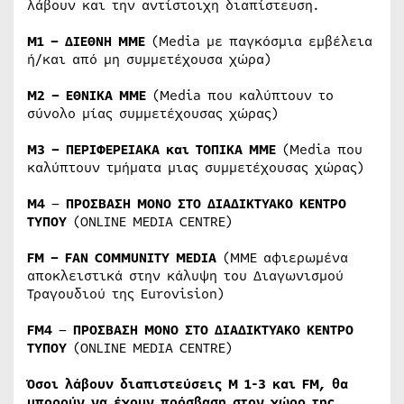
λάβουν και την αντίστοιχη διαπίστευση.
M1 – ΔΙΕΘΝΗ ΜΜΕ
(Media με παγκόσμια εμβέλεια
ή/και από μη συμμετέχουσα χώρα)
M2 – ΕΘΝΙΚΑ ΜΜΕ
(Media που καλύπτουν το
σύνολο μίας συμμετέχουσας χώρας)
M3 – ΠΕΡΙΦΕΡΕΙΑΚΑ και ΤΟΠΙΚΑ ΜΜΕ
(Media που
καλύπτουν τμήματα μιας συμμετέχουσας χώρας)
M4
–
ΠΡΟΣΒΑΣΗ ΜΟΝΟ ΣΤΟ ΔΙΑΔΙΚΤΥΑΚΟ ΚΕΝΤΡΟ
ΤΥΠΟΥ
(ΟNLINE MEDIA CENTRE)
FM – FAN COMMUNITY MEDIA
(ΜΜΕ αφιερωμένα
αποκλειστικά στην κάλυψη του Διαγωνισμού
Τραγουδιού της Eurovision)
FM4
–
ΠΡΟΣΒΑΣΗ ΜΟΝΟ ΣΤΟ ΔΙΑΔΙΚΤΥΑΚΟ ΚΕΝΤΡΟ
ΤΥΠΟΥ
(ΟNLINE MEDIA CENTRE)
Όσοι λάβουν διαπιστεύσεις M 1-3 και FM, θα
μπορούν να έχουν πρόσβαση στον χώρο της