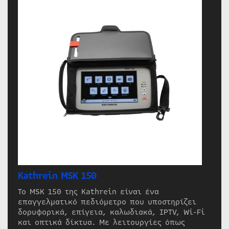
Kathrein MSK 150
Το MSK 150 της Kathrein είναι ένα
επαγγελματικό πεδιόμετρο που υποστηρίζει
δορυφορικά, επίγεια, καλωδιακά, IPTV, Wi-Fi
και οπτικά δίκτυα. Με λειτουργίες όπως