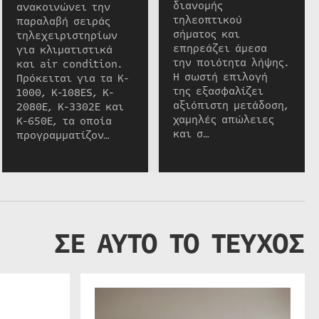
διανομής
ανακοινώνει την
τηλεοπτικού
παραλαβή σειράς
σήματος και
τηλεχειριστηρίων
επηρεάζει άμεσα
για κλιματιστικά
την ποιότητα λήψης.
και air condition.
Η σωστή επιλογή
Πρόκειται για τα K-
της εξασφαλίζει
1000, K-108ES, K-
αξιόπιστη μετάδοση,
2080E, K-3302E και
χαμηλές απώλειες
K-650E, τα οποία
και σ…
προγραμματίζον…
ΣΕ ΑΥΤΟ ΤΟ ΤΕΥΧΟΣ