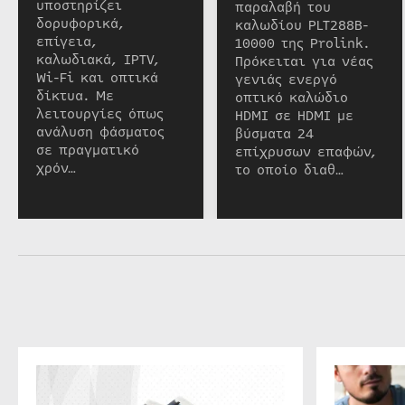
υποστηρίζει
παραλαβή του
δορυφορικά,
καλωδίου PLT288B-
επίγεια,
10000 της Prolink.
καλωδιακά, IPTV,
Πρόκειται για νέας
Wi-Fi και οπτικά
γενιάς ενεργό
δίκτυα. Με
οπτικό καλώδιο
λειτουργίες όπως
HDMI σε HDMI με
ανάλυση φάσματος
βύσματα 24
σε πραγματικό
επίχρυσων επαφών,
χρόν…
το οποίο διαθ…