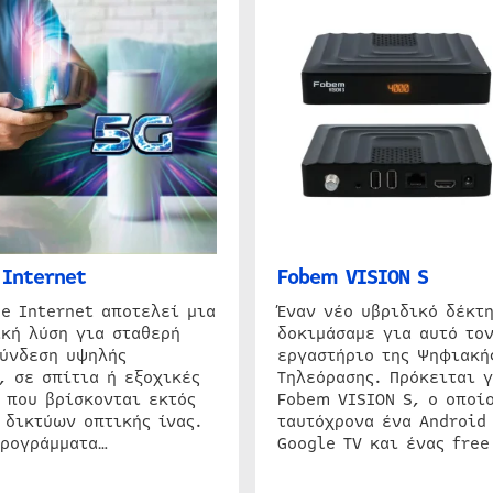
Internet
Fobem VISION S
e Internet αποτελεί μια
Έναν νέο υβριδικό δέκτ
κή λύση για σταθερή
δοκιμάσαμε για αυτό τον
σύνδεση υψηλής
εργαστήριο της Ψηφιακή
, σε σπίτια ή εξοχικές
Τηλεόρασης. Πρόκειται γ
 που βρίσκονται εκτός
Fobem VISION S, ο οποίο
 δικτύων οπτικής ίνας.
ταυτόχρονα ένα Android
προγράμματα…
Google TV και ένας free