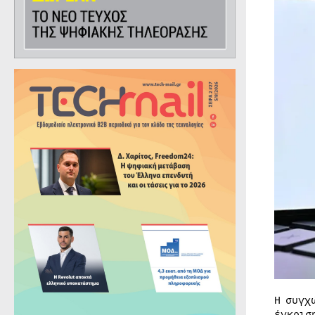
Η συγχ
έγκρισ