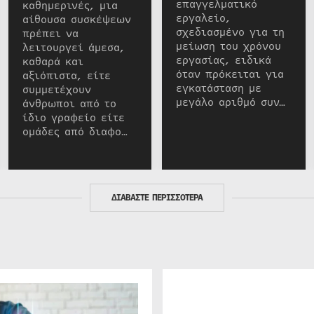
επαγγελματικό
καθημερινές, μια
εργαλείο,
αίθουσα συσκέψεων
σχεδιασμένο για τη
πρέπει να
μείωση του χρόνου
λειτουργεί άμεσα,
εργασίας, ειδικά
καθαρά και
όταν πρόκειται για
αξιόπιστα, είτε
εγκατάσταση με
συμμετέχουν
μεγάλο αριθμό συν…
άνθρωποι από το
ίδιο γραφείο είτε
ομάδες από διαφο…
ΔΙΑΒΑΣΤΕ ΠΕΡΙΣΣΟΤΕΡΑ