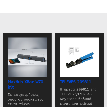
MaxHub XBar W70
TELEVES 209811
kit
Η πρέσα 209811 της
TELEVES για RJ45
Σε επιχειρήσεις
Keystone θηλυκό
όπου οι συσκέψεις
είναι ένα ειδικό
είναι πλέον