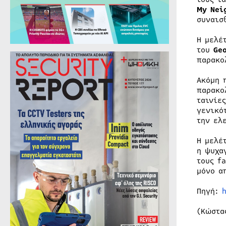
My Nei
συναισ
Η μελέ
του
Geo
παρακο
Ακόμη 
παρακο
ταινίε
γενικό
την ελ
Η μελέ
η ψυχα
τους f
μόνο α
Πηγή:
(Κώστα