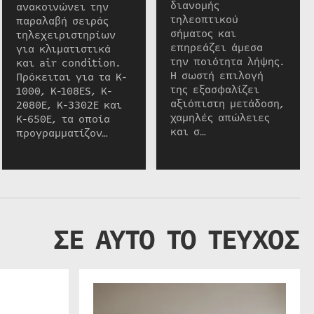
διανομής
ανακοινώνει την
τηλεοπτικού
παραλαβή σειράς
σήματος και
τηλεχειριστηρίων
επηρεάζει άμεσα
για κλιματιστικά
την ποιότητα λήψης.
και air condition.
Η σωστή επιλογή
Πρόκειται για τα K-
της εξασφαλίζει
1000, K-108ES, K-
αξιόπιστη μετάδοση,
2080E, K-3302E και
χαμηλές απώλειες
K-650E, τα οποία
και σ…
προγραμματίζον…
ΣΕ ΑΥΤΟ ΤΟ ΤΕΥΧΟΣ