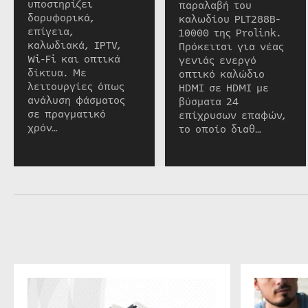
υποστηρίζει
παραλαβή του
δορυφορικά,
καλωδίου PLT288B-
επίγεια,
10000 της Prolink.
καλωδιακά, IPTV,
Πρόκειται για νέας
Wi-Fi και οπτικά
γενιάς ενεργό
δίκτυα. Με
οπτικό καλώδιο
λειτουργίες όπως
HDMI σε HDMI με
ανάλυση φάσματος
βύσματα 24
σε πραγματικό
επίχρυσων επαφών,
χρόν…
το οποίο διαθ…