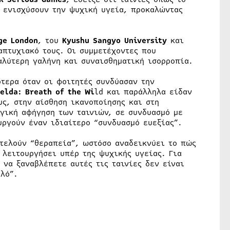
 ενισχύσουν την ψυχική υγεία, προκαλώντας
ge London
, του
Kyushu Sangyo University
και
απτυχιακό τους. Οι συμμετέχοντες που
αλύτερη γαλήνη και συναισθηματική ισορροπία.
ότερα όταν οι φοιτητές συνδύασαν την
elda: Breath of the Wi
ld και παράλληλα είδαν
υς, στην αίσθηση ικανοποίησης και στη
λγική αφήγηση των ταινιών, σε συνδυασμό με
υργούν έναν ιδιαίτερο “συνδυασμό ευεξίας”.
οτελούν “θεραπεία”, ωστόσο αναδεικνύει το πώς
 λειτουργήσει υπέρ της ψυχικής υγείας. Για
 να ξαναβλέπετε αυτές τις ταινίες δεν είναι
λό”.