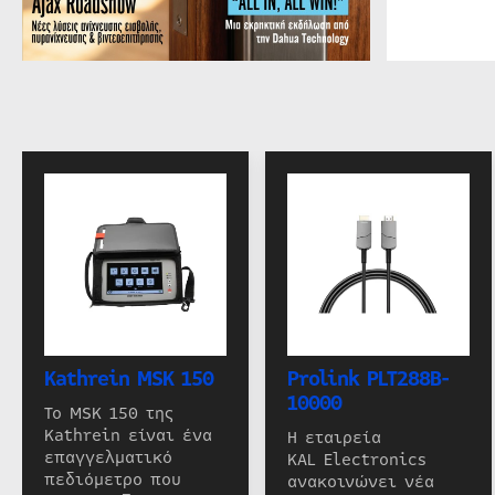
Kathrein MSK 150
Prolink PLT288B-
10000
Το MSK 150 της
Kathrein είναι ένα
Η εταιρεία
επαγγελματικό
KAL Electronics
πεδιόμετρο που
ανακοινώνει νέα