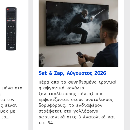
Sat & Zap, Αύγουστος 2026
η
Πέρα από τα συνηθισμένα ιρανικά
 μήνα στο
ή αφγανικά κανάλια
ς
(αντιπολίτευσης πάντα) που
ια τον
εμφανίζονται στους ανατολικούς
ς είναι
δορυφόρους, το ενδιαφέρον
 Box με
στρέφεται στα γαλλόφωνα
 to…
αφρικανικά στις 3 Ανατολικά και
τις 34…