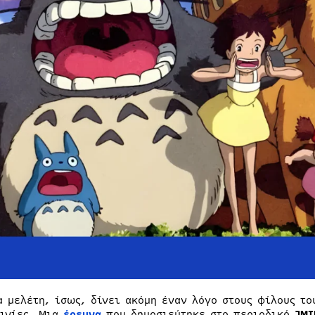
α μελέτη, ίσως, δίνει ακόμη έναν λόγο στους φίλους τ
αινίες. Μια
έρευνα
που δημοσιεύτηκε στο περιοδικό
JMI