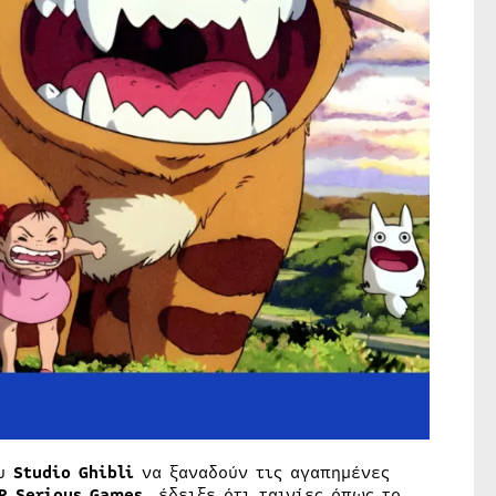
ου
Studio Ghibli
να ξαναδούν τις αγαπημένες
R Serious Games
, έδειξε ότι ταινίες όπως το