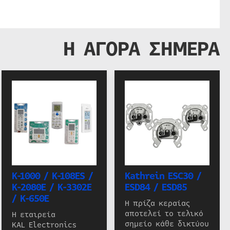
Η ΑΓΟΡΑ ΣΗΜΕΡΑ
K-1000 / K-108ES /
Kathrein ESC30 /
K-2080E / K-3302E
ESD84 / ESD85
/ K-650E
Η πρίζα κεραίας
αποτελεί το τελικό
Η εταιρεία
σημείο κάθε δικτύου
KAL Electronics