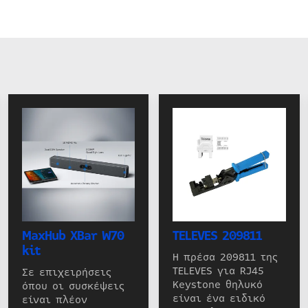
MaxHub XBar W70
TELEVES 209811
kit
Η πρέσα 209811 της
TELEVES για RJ45
Σε επιχειρήσεις
Keystone θηλυκό
όπου οι συσκέψεις
είναι ένα ειδικό
είναι πλέον