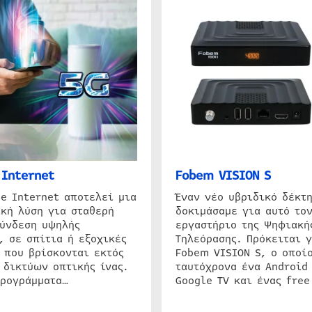
Internet
Fobem VISION S
e Internet αποτελεί μια
Έναν νέο υβριδικό δέκτ
κή λύση για σταθερή
δοκιμάσαμε για αυτό τον
σύνδεση υψηλής
εργαστήριο της Ψηφιακή
, σε σπίτια ή εξοχικές
Τηλεόρασης. Πρόκειται γ
 που βρίσκονται εκτός
Fobem VISION S, ο οποίο
 δικτύων οπτικής ίνας.
ταυτόχρονα ένα Android
προγράμματα…
Google TV και ένας free