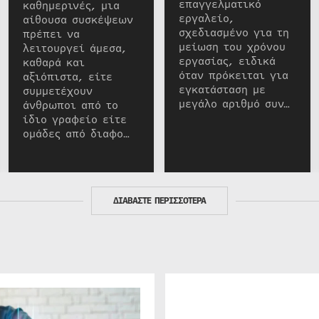
επαγγελματικό
καθημερινές, μια
εργαλείο,
αίθουσα συσκέψεων
σχεδιασμένο για τη
πρέπει να
μείωση του χρόνου
λειτουργεί άμεσα,
εργασίας, ειδικά
καθαρά και
όταν πρόκειται για
αξιόπιστα, είτε
εγκατάσταση με
συμμετέχουν
μεγάλο αριθμό συν…
άνθρωποι από το
ίδιο γραφείο είτε
ομάδες από διαφο…
ΔΙΑΒΑΣΤΕ ΠΕΡΙΣΣΟΤΕΡΑ