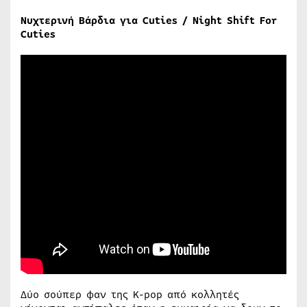
Νυχτερινή Βάρδια για Cuties / Night Shift For
Cuties
Δύο σούπερ φαν της K-pop από κολλητές